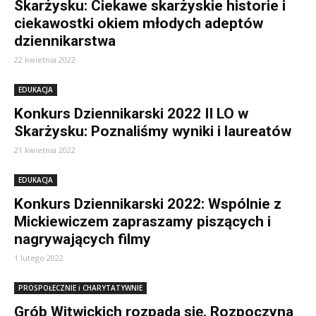
Skarżysku: Ciekawe skarżyskie historie i
ciekawostki okiem młodych adeptów
dziennikarstwa
22 kwietnia 2022
EDUKACJA
Konkurs Dziennikarski 2022 II LO w
Skarżysku: Poznaliśmy wyniki i laureatów
21 kwietnia 2022
EDUKACJA
Konkurs Dziennikarski 2022: Wspólnie z
Mickiewiczem zapraszamy piszących i
nagrywających filmy
1 lutego 2022
PROSPOŁECZNIE i CHARYTATYWNIE
Grób Witwickich rozpada się. Rozpoczyna