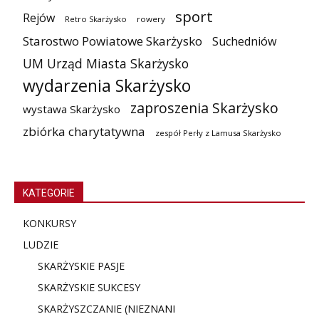
sport
Rejów
Retro Skarżysko
rowery
Starostwo Powiatowe Skarżysko
Suchedniów
UM Urząd Miasta Skarżysko
wydarzenia Skarżysko
zaproszenia Skarżysko
wystawa Skarżysko
zbiórka charytatywna
zespół Perły z Lamusa Skarżysko
KATEGORIE
KONKURSY
LUDZIE
SKARŻYSKIE PASJE
SKARŻYSKIE SUKCESY
SKARŻYSZCZANIE (NIE
ZNANI