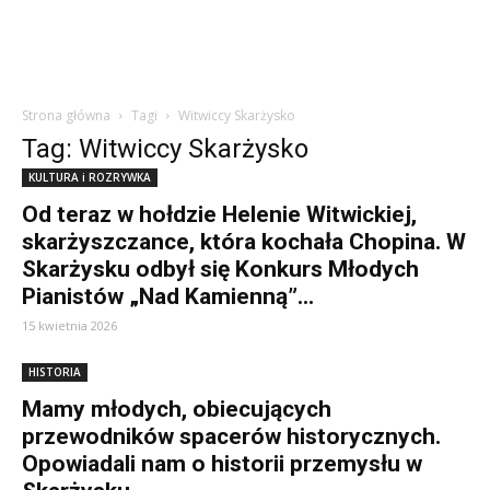
Strona główna
Tagi
Witwiccy Skarżysko
Tag: Witwiccy Skarżysko
KULTURA i ROZRYWKA
Od teraz w hołdzie Helenie Witwickiej,
skarżyszczance, która kochała Chopina. W
Skarżysku odbył się Konkurs Młodych
Pianistów „Nad Kamienną”...
15 kwietnia 2026
HISTORIA
Mamy młodych, obiecujących
przewodników spacerów historycznych.
Opowiadali nam o historii przemysłu w