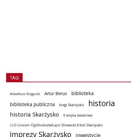
TAGI
biblioteka
Artur Berus
Arkadiusz Bogucki
historia
biblioteka publiczna
biegi Skarżysko
historia Skarżysko
II wojna światowa
I LO Liceum Ogólnokształcące Słowacki Erbel Skarżysko
imprezy Skarżysko
inwestycje