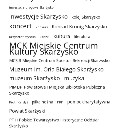
inwestycje drogowe Skarżysko
inwestycje Skarżysko
kolej Skarżysko
koncert
Konrad Krönig Skarżysko
konkurs
kultura
literatura
Krzysztof Myszka
książki
MCK Miejskie Centrum
Kultury Skarżysko
MCSiR Miejskie Centrum Sportu i Rekreacji Skarżysko
Muzeum im. Orła Białego Skarżysko
muzeum Skarżysko
muzyka
PiMBP Powiatowa i Miejska Biblioteka Publiczna
Skarżysko
pomoc charytatywna
piłka nożna
PKP
Piotr Kardyś
Powiat Skarżyski
PTH Polskie Towarzystwo Historyczne Oddział
Skarżysko