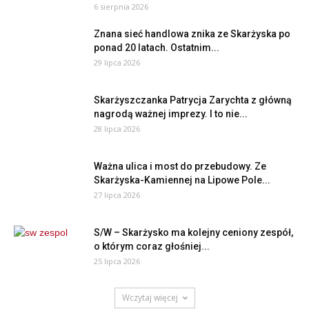
6 sierpnia 2026
Znana sieć handlowa znika ze Skarżyska po
ponad 20 latach. Ostatnim...
29 lipca 2026
Skarżyszczanka Patrycja Zarychta z główną
nagrodą ważnej imprezy. I to nie...
28 lipca 2026
Ważna ulica i most do przebudowy. Ze
Skarżyska-Kamiennej na Lipowe Pole...
27 lipca 2026
S/W – Skarżysko ma kolejny ceniony zespół,
o którym coraz głośniej...
25 lipca 2026
Wczytaj więcej