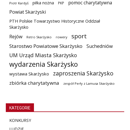
pomoc charytatywna
piłka nożna
PKP
Piotr Kardyś
Powiat Skarżyski
PTH Polskie Towarzystwo Historyczne Oddział
Skarżysko
sport
Rejów
Retro Skarżysko
rowery
Starostwo Powiatowe Skarżysko
Suchedniów
UM Urząd Miasta Skarżysko
wydarzenia Skarżysko
zaproszenia Skarżysko
wystawa Skarżysko
zbiórka charytatywna
zespół Perły z Lamusa Skarżysko
KATEGORIE
KONKURSY
LUDZIE