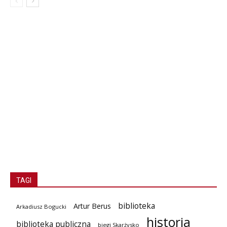
TAGI
biblioteka
Artur Berus
Arkadiusz Bogucki
historia
biblioteka publiczna
biegi Skarżysko