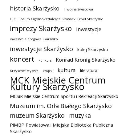
historia Skarżysko
II wojna światowa
I LO Liceum Ogólnokształcące Słowacki Erbel Skarżysko
imprezy Skarżysko
inwestycje
inwestycje drogowe Skarżysko
inwestycje Skarżysko
kolej Skarżysko
koncert
Konrad Krönig Skarżysko
konkurs
kultura
literatura
Krzysztof Myszka
książki
MCK Miejskie Centrum
Kultury Skarżysko
MCSiR Miejskie Centrum Sportu i Rekreacji Skarżysko
Muzeum im. Orła Białego Skarżysko
muzeum Skarżysko
muzyka
PiMBP Powiatowa i Miejska Biblioteka Publiczna
Skarżysko