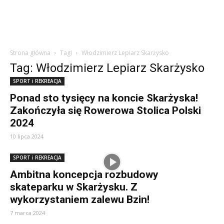
Strona główna
Tagi
Włodzimierz Lepiarz Skarżysko
Tag: Włodzimierz Lepiarz Skarżysko
SPORT i REKREACJA
Ponad sto tysięcy na koncie Skarżyska!
Zakończyła się Rowerowa Stolica Polski
2024
10 lipca 2024
SPORT i REKREACJA
Ambitna koncepcja rozbudowy
skateparku w Skarżysku. Z
wykorzystaniem zalewu Bzin!
7 marca 2024