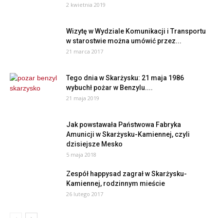
2 kwietnia 2019
Wizytę w Wydziale Komunikacji i Transportu
w starostwie można umówić przez...
21 marca 2017
Tego dnia w Skarżysku: 21 maja 1986
wybuchł pożar w Benzylu....
21 maja 2019
Jak powstawała Państwowa Fabryka
Amunicji w Skarżysku-Kamiennej, czyli
dzisiejsze Mesko
5 maja 2018
Zespół happysad zagrał w Skarżysku-
Kamiennej, rodzinnym mieście
26 lutego 2017