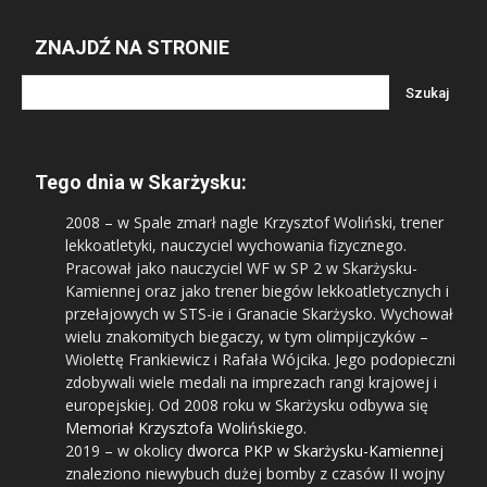
ZNAJDŹ NA STRONIE
Tego dnia w Skarżysku:
2008
– w Spale zmarł nagle Krzysztof Woliński, trener
lekkoatletyki, nauczyciel wychowania fizycznego.
Pracował jako nauczyciel WF w SP 2 w Skarżysku-
Kamiennej oraz jako trener biegów lekkoatletycznych i
przełajowych w STS-ie i Granacie Skarżysko. Wychował
wielu znakomitych biegaczy, w tym olimpijczyków –
Wiolettę Frankiewicz i Rafała Wójcika. Jego podopieczni
zdobywali wiele medali na imprezach rangi krajowej i
europejskiej. Od 2008 roku w Skarżysku odbywa się
Memoriał Krzysztofa Wolińskiego
.
2019
– w okolicy
dworca PKP w Skarżysku-Kamiennej
znaleziono niewybuch dużej bomby z czasów II wojny