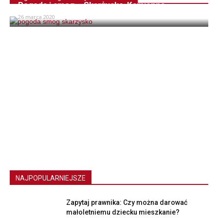
Pogoda i smog – Skarżysko-Kamienna
26 marca 2020
NAJPOPULARNIEJSZE
Zapytaj prawnika: Czy można darować
małoletniemu dziecku mieszkanie?