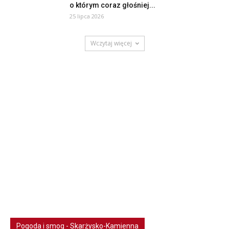
o którym coraz głośniej...
25 lipca 2026
Wczytaj więcej
Pogoda i smog - Skarżysko-Kamienna