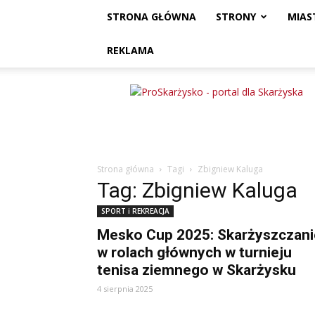
STRONA GŁÓWNA
STRONY
MIAS
REKLAMA
ProSkarżysko
Strona główna
Tagi
Zbigniew Kaluga
Tag: Zbigniew Kaluga
SPORT i REKREACJA
Mesko Cup 2025: Skarżyszczani
w rolach głównych w turnieju
tenisa ziemnego w Skarżysku
4 sierpnia 2025