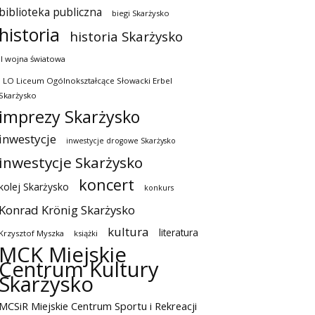
biblioteka publiczna
biegi Skarżysko
historia
historia Skarżysko
II wojna światowa
I LO Liceum Ogólnokształcące Słowacki Erbel
Skarżysko
imprezy Skarżysko
inwestycje
inwestycje drogowe Skarżysko
inwestycje Skarżysko
koncert
kolej Skarżysko
konkurs
Konrad Krönig Skarżysko
kultura
literatura
Krzysztof Myszka
książki
MCK Miejskie
Centrum Kultury
Skarżysko
MCSiR Miejskie Centrum Sportu i Rekreacji