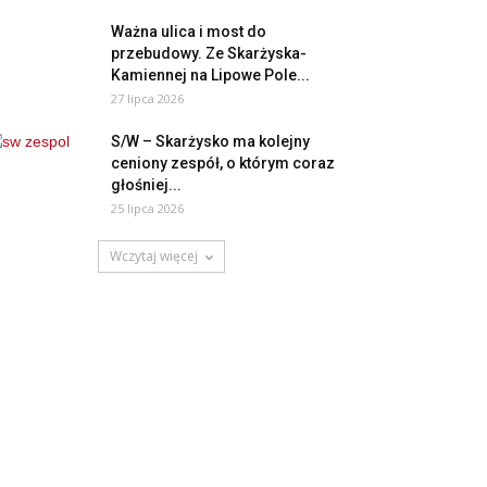
Ważna ulica i most do
przebudowy. Ze Skarżyska-
Kamiennej na Lipowe Pole...
27 lipca 2026
S/W – Skarżysko ma kolejny
ceniony zespół, o którym coraz
głośniej...
25 lipca 2026
Wczytaj więcej