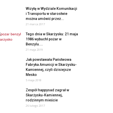
Wizytę w Wydziale Komunikacji
i Transportu w starostwie
można umówić przez...
21 marca 2017
Tego dnia w Skarżysku: 21 maja
1986 wybuchł pożar w
Benzylu....
21 maja 2019
Jak powstawała Państwowa
Fabryka Amunicji w Skarżysku-
Kamiennej, czyli dzisiejsze
Mesko
5 maja 2018
Zespół happysad zagrał w
Skarżysku-Kamiennej,
rodzinnym mieście
26 lutego 2017