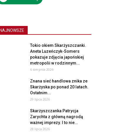
NAJNOWSZE
Tokio okiem Skarżyszczanki.
Aneta Luzeńczyk-Somers
pokazuje zdjęcia japońskiej
metropolii w rodzinnym...
6 sierpnia 2026
Znana sieć handlowa znika ze
Skarżyska po ponad 20 latach.
Ostatnim...
29 lipca 2026
Skarżyszczanka Patrycja
Zarychta z główną nagrodą
ważnej imprezy. I to nie...
28 lipca 2026