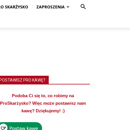
RO SKARŻYSKO
ZAPROSZENIA
POSTAWISZ PRO KAWĘ?
Podoba Ci się to, co robimy na
ProSkarżysko? Więc może postawisz nam
kawę? Dziękujemy! :)