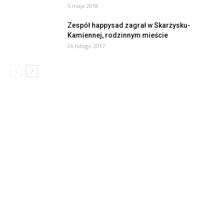
5 maja 2018
Zespół happysad zagrał w Skarżysku-
Kamiennej, rodzinnym mieście
26 lutego 2017