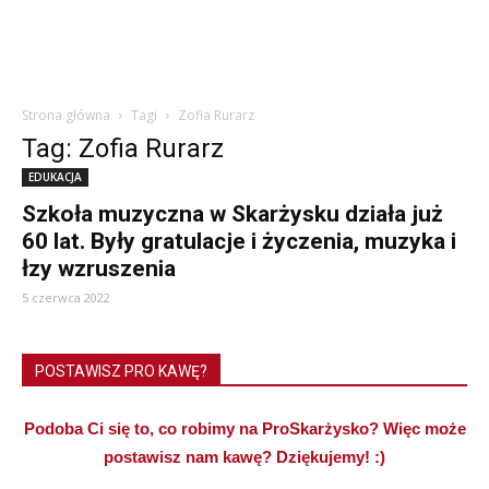
Strona główna
Tagi
Zofia Rurarz
Tag: Zofia Rurarz
EDUKACJA
Szkoła muzyczna w Skarżysku działa już
60 lat. Były gratulacje i życzenia, muzyka i
łzy wzruszenia
5 czerwca 2022
POSTAWISZ PRO KAWĘ?
Podoba Ci się to, co robimy na ProSkarżysko? Więc może
postawisz nam kawę? Dziękujemy! :)