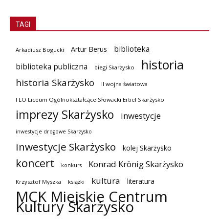
TAGI
biblioteka
Artur Berus
Arkadiusz Bogucki
historia
biblioteka publiczna
biegi Skarżysko
historia Skarżysko
II wojna światowa
I LO Liceum Ogólnokształcące Słowacki Erbel Skarżysko
imprezy Skarżysko
inwestycje
inwestycje drogowe Skarżysko
inwestycje Skarżysko
kolej Skarżysko
koncert
Konrad Krönig Skarżysko
konkurs
kultura
literatura
Krzysztof Myszka
książki
MCK Miejskie Centrum
Kultury Skarżysko