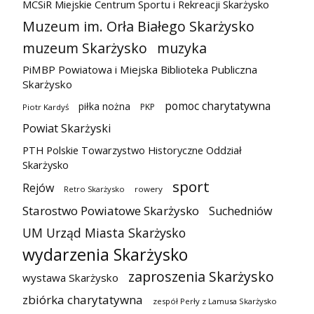
MCSiR Miejskie Centrum Sportu i Rekreacji Skarżysko
Muzeum im. Orła Białego Skarżysko
muzeum Skarżysko
muzyka
PiMBP Powiatowa i Miejska Biblioteka Publiczna
Skarżysko
pomoc charytatywna
piłka nożna
PKP
Piotr Kardyś
Powiat Skarżyski
PTH Polskie Towarzystwo Historyczne Oddział
Skarżysko
sport
Rejów
Retro Skarżysko
rowery
Starostwo Powiatowe Skarżysko
Suchedniów
UM Urząd Miasta Skarżysko
wydarzenia Skarżysko
zaproszenia Skarżysko
wystawa Skarżysko
zbiórka charytatywna
zespół Perły z Lamusa Skarżysko