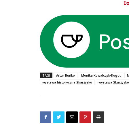
Dz
TAGI
Artur Buńko
Monika Kowalczyk-Kogut
M
wystawa historyczna Skarżysko
wystawa Skarżysko