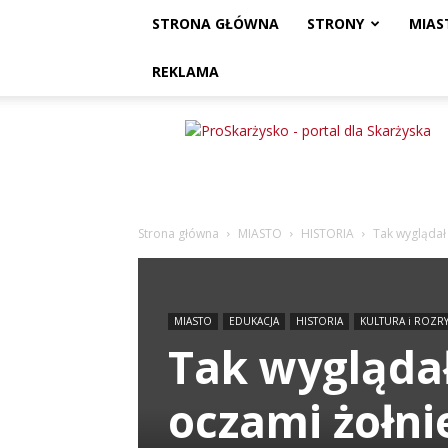
STRONA GŁÓWNA
STRONY
MIAS
REKLAMA
ProSkarżysko
Strona główna
MIASTO
HISTORIA
Tak wyglądał 
MIASTO
EDUKACJA
HISTORIA
KULTURA i ROZR
Tak wyglądał
oczami żołnie