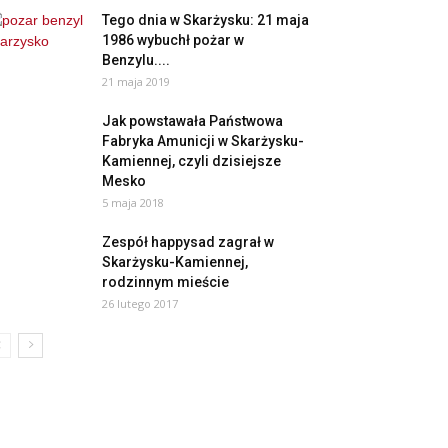
Tego dnia w Skarżysku: 21 maja
1986 wybuchł pożar w
Benzylu....
21 maja 2019
Jak powstawała Państwowa
Fabryka Amunicji w Skarżysku-
Kamiennej, czyli dzisiejsze
Mesko
5 maja 2018
Zespół happysad zagrał w
Skarżysku-Kamiennej,
rodzinnym mieście
26 lutego 2017