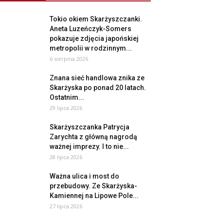
Tokio okiem Skarżyszczanki.
Aneta Luzeńczyk-Somers
pokazuje zdjęcia japońskiej
metropolii w rodzinnym...
6 sierpnia 2026
Znana sieć handlowa znika ze
Skarżyska po ponad 20 latach.
Ostatnim...
29 lipca 2026
Skarżyszczanka Patrycja
Zarychta z główną nagrodą
ważnej imprezy. I to nie...
28 lipca 2026
Ważna ulica i most do
przebudowy. Ze Skarżyska-
Kamiennej na Lipowe Pole...
27 lipca 2026