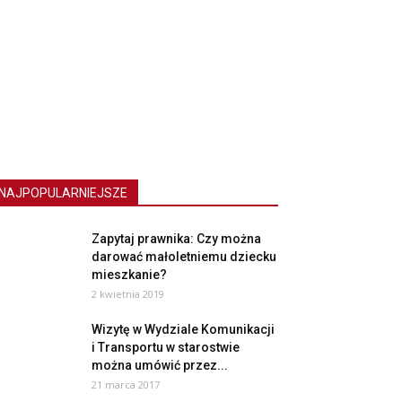
NAJPOPULARNIEJSZE
Zapytaj prawnika: Czy można
darować małoletniemu dziecku
mieszkanie?
2 kwietnia 2019
Wizytę w Wydziale Komunikacji
i Transportu w starostwie
można umówić przez...
21 marca 2017