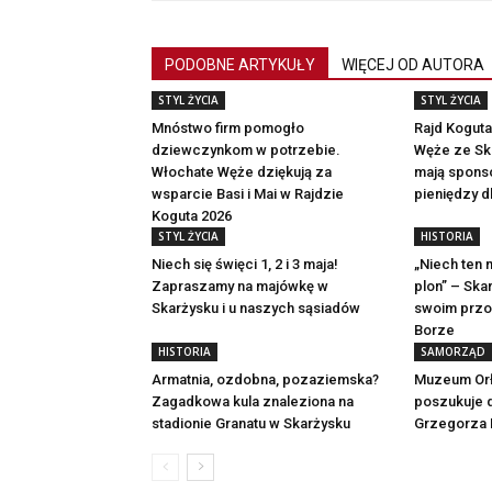
PODOBNE ARTYKUŁY
WIĘCEJ OD AUTORA
STYL ŻYCIA
STYL ŻYCIA
Mnóstwo firm pomogło
Rajd Koguta
dziewczynkom w potrzebie.
Węże ze Ska
Włochate Węże dziękują za
mają sponso
wsparcie Basi i Mai w Rajdzie
pieniędzy 
Koguta 2026
STYL ŻYCIA
HISTORIA
Niech się święci 1, 2 i 3 maja!
„Niech ten 
Zapraszamy na majówkę w
plon” – Ska
Skarżysku i u naszych sąsiadów
swoim przo
Borze
HISTORIA
SAMORZĄD
Armatnia, ozdobna, pozaziemska?
Muzeum Orł
Zagadkowa kula znaleziona na
poszukuje d
stadionie Granatu w Skarżysku
Grzegorza 