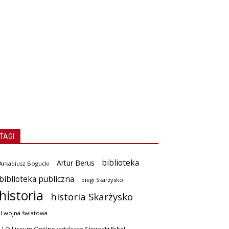
TAGI
biblioteka
Artur Berus
Arkadiusz Bogucki
biblioteka publiczna
biegi Skarżysko
historia
historia Skarżysko
II wojna światowa
I LO Liceum Ogólnokształcące Słowacki Erbel