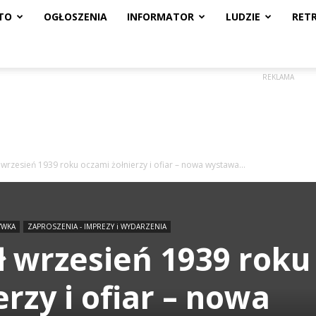
TO
OGŁOSZENIA
INFORMATOR
LUDZIE
RET
REKLAMA
wrzesień 1939 roku oczami żołnierzy i ofiar – nowa wystawa...
YWKA
ZAPROSZENIA - IMPREZY i WYDARZENIA
 wrzesień 1939 roku
rzy i ofiar – nowa