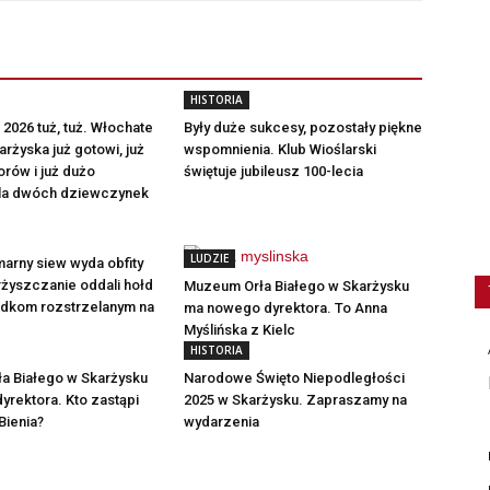
HISTORIA
 2026 tuż, tuż. Włochate
Były duże sukcesy, pozostały piękne
rżyska już gotowi, już
wspomnienia. Klub Wioślarski
rów i już dużo
świętuje jubileusz 100-lecia
dla dwóch dziewczynek
LUDZIE
marny siew wyda obfity
rżyszczanie oddali hołd
Muzeum Orła Białego w Skarżysku
dkom rozstrzelanym na
ma nowego dyrektora. To Anna
Myślińska z Kielc
HISTORIA
a Białego w Skarżysku
Narodowe Święto Niepodległości
yrektora. Kto zastąpi
2025 w Skarżysku. Zapraszamy na
Bienia?
wydarzenia