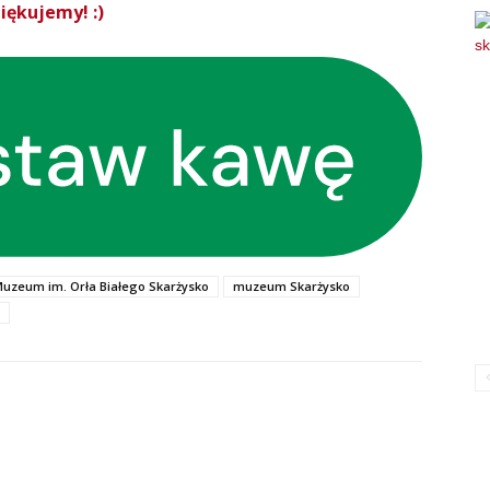
iękujemy! :)
uzeum im. Orła Białego Skarżysko
muzeum Skarżysko