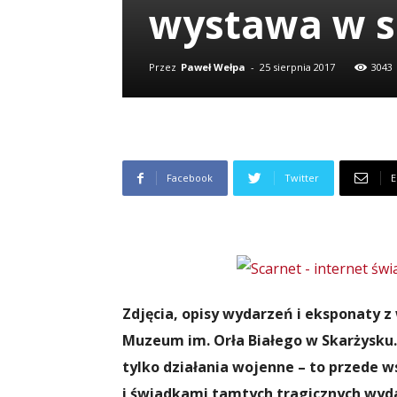
wystawa w 
Przez
Paweł Wełpa
-
25 sierpnia 2017
3043
Facebook
Twitter
E
Zdjęcia, opisy wydarzeń i eksponaty z
Muzeum im. Orła Białego w Skarżysku.
tylko działania wojenne – to przede ws
i świadkami tamtych tragicznych wyd