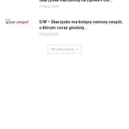
Skarżyska-Kamiennej na Lipowe Pole...
27 lipca 2026
S/W – Skarżysko ma kolejny ceniony zespół,
o którym coraz głośniej...
25 lipca 2026
Wczytaj więcej