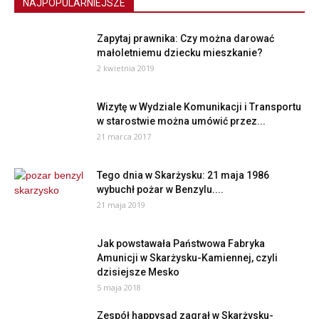
NAJPOPULARNIEJSZE
Zapytaj prawnika: Czy można darować
małoletniemu dziecku mieszkanie?
2 kwietnia 2019
Wizytę w Wydziale Komunikacji i Transportu
w starostwie można umówić przez...
21 marca 2017
Tego dnia w Skarżysku: 21 maja 1986
wybuchł pożar w Benzylu....
21 maja 2019
Jak powstawała Państwowa Fabryka
Amunicji w Skarżysku-Kamiennej, czyli
dzisiejsze Mesko
5 maja 2018
Zespół happysad zagrał w Skarżysku-