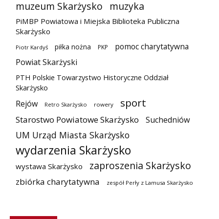
muzeum Skarżysko
muzyka
PiMBP Powiatowa i Miejska Biblioteka Publiczna
Skarżysko
pomoc charytatywna
piłka nożna
PKP
Piotr Kardyś
Powiat Skarżyski
PTH Polskie Towarzystwo Historyczne Oddział
Skarżysko
sport
Rejów
Retro Skarżysko
rowery
Starostwo Powiatowe Skarżysko
Suchedniów
UM Urząd Miasta Skarżysko
wydarzenia Skarżysko
zaproszenia Skarżysko
wystawa Skarżysko
zbiórka charytatywna
zespół Perły z Lamusa Skarżysko