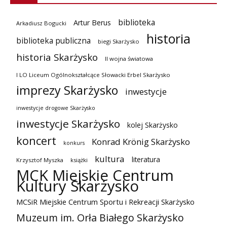
biblioteka
Artur Berus
Arkadiusz Bogucki
historia
biblioteka publiczna
biegi Skarżysko
historia Skarżysko
II wojna światowa
I LO Liceum Ogólnokształcące Słowacki Erbel Skarżysko
imprezy Skarżysko
inwestycje
inwestycje drogowe Skarżysko
inwestycje Skarżysko
kolej Skarżysko
koncert
Konrad Krönig Skarżysko
konkurs
kultura
literatura
Krzysztof Myszka
książki
MCK Miejskie Centrum
Kultury Skarżysko
MCSiR Miejskie Centrum Sportu i Rekreacji Skarżysko
Muzeum im. Orła Białego Skarżysko