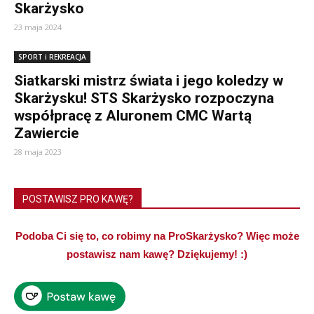
Skarżysko
23 maja 2024
SPORT i REKREACJA
Siatkarski mistrz świata i jego koledzy w
Skarżysku! STS Skarżysko rozpoczyna
współpracę z Aluronem CMC Wartą
Zawiercie
28 maja 2023
POSTAWISZ PRO KAWĘ?
Podoba Ci się to, co robimy na ProSkarżysko? Więc może
postawisz nam kawę? Dziękujemy! :)