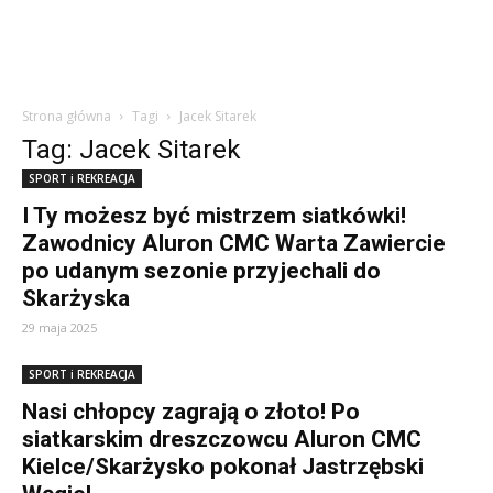
Strona główna
Tagi
Jacek Sitarek
Tag: Jacek Sitarek
SPORT i REKREACJA
I Ty możesz być mistrzem siatkówki!
Zawodnicy Aluron CMC Warta Zawiercie
po udanym sezonie przyjechali do
Skarżyska
29 maja 2025
SPORT i REKREACJA
Nasi chłopcy zagrają o złoto! Po
siatkarskim dreszczowcu Aluron CMC
Kielce/Skarżysko pokonał Jastrzębski