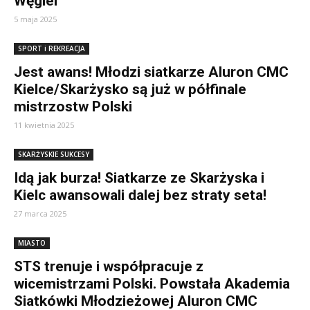
Węgiel
5 maja 2025
SPORT i REKREACJA
Jest awans! Młodzi siatkarze Aluron CMC
Kielce/Skarżysko są już w półfinale
mistrzostw Polski
11 kwietnia 2025
SKARŻYSKIE SUKCESY
Idą jak burza! Siatkarze ze Skarżyska i
Kielc awansowali dalej bez straty seta!
27 marca 2025
MIASTO
STS trenuje i współpracuje z
wicemistrzami Polski. Powstała Akademia
Siatkówki Młodzieżowej Aluron CMC