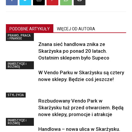
PODOBNE ARTYKUŁY
WIĘCEJ OD AUTORA
PRAWO, PRACA
i FINANSE
Znana sieć handlowa znika ze
Skarżyska po ponad 20 latach.
Ostatnim sklepem było Supeco
INWESTYCJE i
ROZWÓJ
W Vendo Parku w Skarżysku są cztery
nowe sklepy. Będzie coś jeszcze!
STYL ŻYCIA
Rozbudowany Vendo Park w
Skarżysku tuż przed otwarciem. Będą
nowe sklepy, promocje i atrakcje
INWESTYCJE i
ROZWÓJ
Handlowa – nowa ulica w Skarżysku.