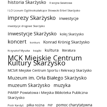
historia Skarżysko
II wojna światowa
I LO Liceum Ogólnokształcące Słowacki Erbel Skarżysko
imprezy Skarżysko
inwestycje
inwestycje drogowe Skarżysko
inwestycje Skarżysko
kolej Skarżysko
koncert
Konrad Krönig Skarżysko
konkurs
kultura
literatura
Krzysztof Myszka
książki
MCK Miejskie Centrum
Kultury Skarżysko
MCSiR Miejskie Centrum Sportu i Rekreacji Skarżysko
Muzeum im. Orła Białego Skarżysko
muzeum Skarżysko
muzyka
PiMBP Powiatowa i Miejska Biblioteka Publiczna
Skarżysko
pomoc charytatywna
piłka nożna
PKP
Piotr Kardyś