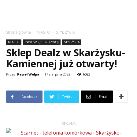
Strona główna
MIASTO
STYL ŻYCIA
MIASTO
INWESTYCJE i ROZWÓJ
STYL ŻYCIA
Sklep Dealz w Skarżysku-
Kamiennej już otwarty!
Przez
Paweł Wełpa
-
17 sierpnia 2022
6583
Facebook
Twitter
Email
REKLAMA