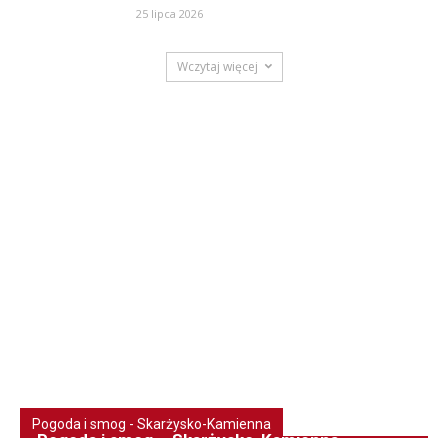
25 lipca 2026
Wczytaj więcej
Pogoda i smog - Skarżysko-Kamienna
Pogoda i smog – Skarżysko-Kamienna