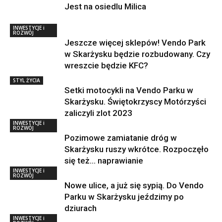
Jest na osiedlu Milica
INWESTYCJE i
ROZWÓJ
Jeszcze więcej sklepów! Vendo Park
w Skarżysku będzie rozbudowany. Czy
wreszcie będzie KFC?
STYL ŻYCIA
Setki motocykli na Vendo Parku w
Skarżysku. Świętokrzyscy Motórzyści
zaliczyli zlot 2023
INWESTYCJE i
ROZWÓJ
Pozimowe zamiatanie dróg w
Skarżysku ruszy wkrótce. Rozpoczęło
się też… naprawianie
INWESTYCJE i
ROZWÓJ
Nowe ulice, a już się sypią. Do Vendo
Parku w Skarżysku jeździmy po
dziurach
INWESTYCJE i