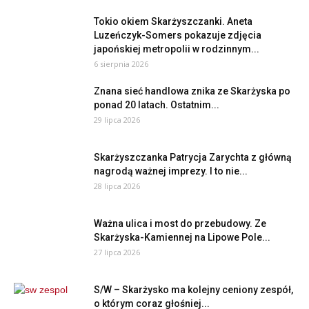
Tokio okiem Skarżyszczanki. Aneta
Luzeńczyk-Somers pokazuje zdjęcia
japońskiej metropolii w rodzinnym...
6 sierpnia 2026
Znana sieć handlowa znika ze Skarżyska po
ponad 20 latach. Ostatnim...
29 lipca 2026
Skarżyszczanka Patrycja Zarychta z główną
nagrodą ważnej imprezy. I to nie...
28 lipca 2026
Ważna ulica i most do przebudowy. Ze
Skarżyska-Kamiennej na Lipowe Pole...
27 lipca 2026
S/W – Skarżysko ma kolejny ceniony zespół,
o którym coraz głośniej...