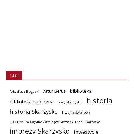
TAGI
biblioteka
Artur Berus
Arkadiusz Bogucki
historia
biblioteka publiczna
biegi Skarżysko
historia Skarżysko
II wojna światowa
I LO Liceum Ogólnokształcące Słowacki Erbel Skarżysko
imprezy Skarżysko
inwestycje