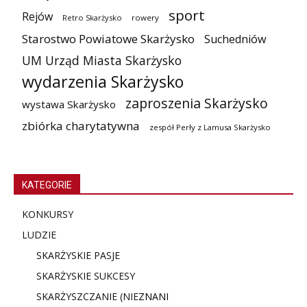
sport
Rejów
Retro Skarżysko
rowery
Starostwo Powiatowe Skarżysko
Suchedniów
UM Urząd Miasta Skarżysko
wydarzenia Skarżysko
zaproszenia Skarżysko
wystawa Skarżysko
zbiórka charytatywna
zespół Perły z Lamusa Skarżysko
KATEGORIE
KONKURSY
LUDZIE
SKARŻYSKIE PASJE
SKARŻYSKIE SUKCESY
SKARŻYSZCZANIE (NIE
ZNANI