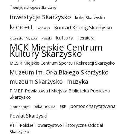
inwestycje drogowe Skarżysko
inwestycje Skarżysko
kolej Skarżysko
koncert
Konrad Krönig Skarżysko
konkurs
kultura
literatura
Krzysztof Myszka
książki
MCK Miejskie Centrum
Kultury Skarżysko
MCSiR Miejskie Centrum Sportu i Rekreacji Skarżysko
Muzeum im. Orła Białego Skarżysko
muzeum Skarżysko
muzyka
PiMBP Powiatowa i Miejska Biblioteka Publiczna
Skarżysko
pomoc charytatywna
piłka nożna
PKP
Piotr Kardyś
Powiat Skarżyski
PTH Polskie Towarzystwo Historyczne Oddział
Skarżysko