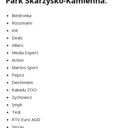
Park Skarżysko-Kamienna:
Biedronka
Rossmann
KiK
Dealz
Villaro
Media Expert
Action
Martes Sport
Pepco
Deichmann
Kakadu ZOO
Zychowicz
Smyk
Tedi
RTV Euro AGD
Sinsay