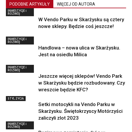
PODOBNE ARTYKUŁY
WIĘCEJ OD AUTORA
INWESTYCJE i
ROZWÓJ
W Vendo Parku w Skarżysku są cztery
nowe sklepy. Będzie coś jeszcze!
INWESTYCJE i
ROZWÓJ
Handlowa – nowa ulica w Skarżysku.
Jest na osiedlu Milica
INWESTYCJE i
ROZWÓJ
Jeszcze więcej sklepów! Vendo Park
w Skarżysku będzie rozbudowany. Czy
wreszcie będzie KFC?
STYL ŻYCIA
Setki motocykli na Vendo Parku w
Skarżysku. Świętokrzyscy Motórzyści
zaliczyli zlot 2023
INWESTYCJE i
ROZWÓJ