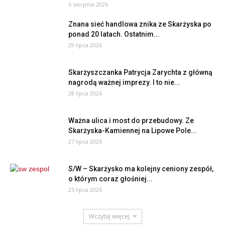
6 sierpnia 2026
Znana sieć handlowa znika ze Skarżyska po
ponad 20 latach. Ostatnim...
29 lipca 2026
Skarżyszczanka Patrycja Zarychta z główną
nagrodą ważnej imprezy. I to nie...
28 lipca 2026
Ważna ulica i most do przebudowy. Ze
Skarżyska-Kamiennej na Lipowe Pole...
27 lipca 2026
S/W – Skarżysko ma kolejny ceniony zespół,
o którym coraz głośniej...
25 lipca 2026
Wczytaj więcej