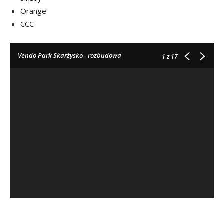
Orange
CCC
Vendo Park Skarżysko - rozbudowa
1
z 17