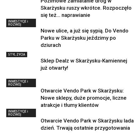
Pozimowe zamiatanie dróg w
Skarżysku ruszy wkrótce. Rozpoczęło
się też… naprawianie
INWESTYCJE i
ROZWÓJ
Nowe ulice, a już się sypią. Do Vendo
Parku w Skarżysku jeździmy po
dziurach
STYL ŻYCIA
Sklep Dealz w Skarżysku-Kamiennej
już otwarty!
INWESTYCJE i
ROZWÓJ
Otwarcie Vendo Park w Skarżysku:
Nowe sklepy, duże promocje, liczne
atrakcje i tłumy klientów
INWESTYCJE i
ROZWÓJ
Otwarcie Vendo Park w Skarżysku lada
dzień. Trwają ostatnie przygotowania