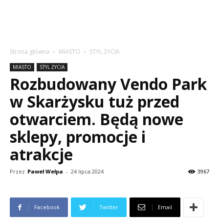
Strona główna
MIASTO
STYL ŻYCIA
MIASTO
STYL ŻYCIA
Rozbudowany Vendo Park
w Skarżysku tuż przed
otwarciem. Będą nowe
sklepy, promocje i
atrakcje
Przez
Paweł Wełpa
-
24 lipca 2024
3967
Facebook
Twitter
Email