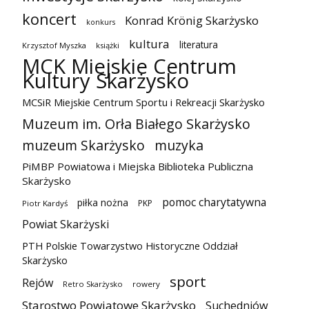
koncert
Konrad Krönig Skarżysko
konkurs
kultura
literatura
Krzysztof Myszka
książki
MCK Miejskie Centrum
Kultury Skarżysko
MCSiR Miejskie Centrum Sportu i Rekreacji Skarżysko
Muzeum im. Orła Białego Skarżysko
muzeum Skarżysko
muzyka
PiMBP Powiatowa i Miejska Biblioteka Publiczna
Skarżysko
pomoc charytatywna
piłka nożna
PKP
Piotr Kardyś
Powiat Skarżyski
PTH Polskie Towarzystwo Historyczne Oddział
Skarżysko
sport
Rejów
Retro Skarżysko
rowery
Starostwo Powiatowe Skarżysko
Suchedniów