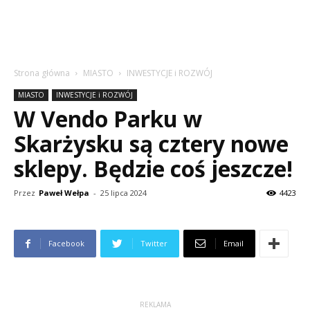
Strona główna
MIASTO
INWESTYCJE i ROZWÓJ
MIASTO
INWESTYCJE i ROZWÓJ
W Vendo Parku w
Skarżysku są cztery nowe
sklepy. Będzie coś jeszcze!
Przez
Paweł Wełpa
-
25 lipca 2024
4423
Facebook
Twitter
Email
REKLAMA