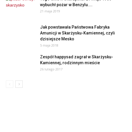
wybuchł pożar w Benzylu....
21 maja 2019
Jak powstawała Państwowa Fabryka
Amunicji w Skarżysku-Kamiennej, czyli
dzisiejsze Mesko
5 maja 2018
Zespół happysad zagrał w Skarżysku-
Kamiennej, rodzinnym mieście
26 lutego 2017