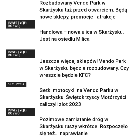
Rozbudowany Vendo Park w
Skarżysku tuż przed otwarciem. Będą
nowe sklepy, promocje i atrakcje
INWESTYCJE i
ROZWÓJ
Handlowa – nowa ulica w Skarżysku.
Jest na osiedlu Milica
INWESTYCJE i
ROZWÓJ
Jeszcze więcej sklepów! Vendo Park
w Skarżysku będzie rozbudowany. Czy
wreszcie będzie KFC?
STYL ŻYCIA
Setki motocykli na Vendo Parku w
Skarżysku. Świętokrzyscy Motórzyści
zaliczyli zlot 2023
INWESTYCJE i
ROZWÓJ
Pozimowe zamiatanie dróg w
Skarżysku ruszy wkrótce. Rozpoczęło
się też… naprawianie