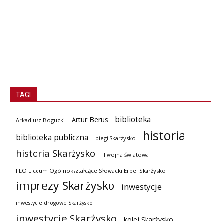
TAGI
biblioteka
Artur Berus
Arkadiusz Bogucki
historia
biblioteka publiczna
biegi Skarżysko
historia Skarżysko
II wojna światowa
I LO Liceum Ogólnokształcące Słowacki Erbel Skarżysko
imprezy Skarżysko
inwestycje
inwestycje drogowe Skarżysko
inwestycje Skarżysko
kolej Skarżysko