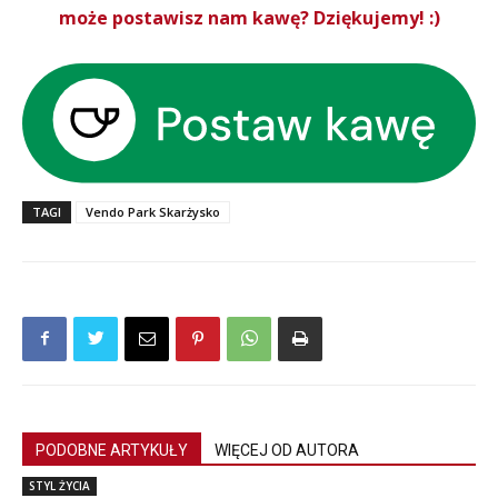
może postawisz nam kawę? Dziękujemy! :)
TAGI
Vendo Park Skarżysko
PODOBNE ARTYKUŁY
WIĘCEJ OD AUTORA
STYL ŻYCIA