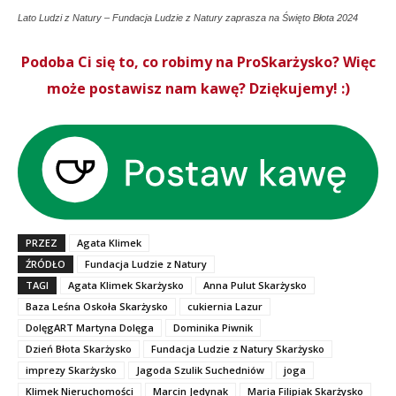
Lato Ludzi z Natury – Fundacja Ludzie z Natury zaprasza na Święto Błota 2024
Podoba Ci się to, co robimy na ProSkarżysko? Więc
może postawisz nam kawę? Dziękujemy! :)
PRZEZ
Agata Klimek
ŹRÓDŁO
Fundacja Ludzie z Natury
TAGI
Agata Klimek Skarżysko
Anna Pulut Skarżysko
Baza Leśna Oskoła Skarżysko
cukiernia Lazur
DolęgART Martyna Dolęga
Dominika Piwnik
Dzień Błota Skarżysko
Fundacja Ludzie z Natury Skarżysko
imprezy Skarżysko
Jagoda Szulik Suchedniów
joga
Klimek Nieruchomości
Marcin Jedynak
Maria Filipiak Skarżysko