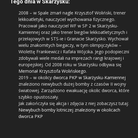
Tego dnia w Skarżysku:
2008
– w Spale zmarł nagle Krzysztof Woliński, trener
lekkoatletyki, nauczyciel wychowania fizycznego.
Pracował jako nauczyciel WF w SP 2 w Skarżysku-
Kamiennej oraz jako trener biegów lekkoatletycznych i
przełajowych w STS-ie i Granacie Skarżysko. Wychował
wielu znakomitych biegaczy, w tym olimpijczyków –
Wiolettę Frankiewicz i Rafała Wójcika. Jego podopieczni
zdobywali wiele medali na imprezach rangi krajowej i
europejskiej. Od 2008 roku w Skarżysku odbywa się
Memoriał Krzysztofa Wolińskiego
.
2019
– w okolicy
dworca PKP w Skarżysku-Kamiennej
znaleziono niewybuch dużej bomby z czasów II wojny
światowej. Zarządzono ewakuację okolic dworca, które
szybko opustoszały.
Jak zakończyła się akcja i zdjęcia z niej zobaczysz tutaj:
Niewybuch bomby lotniczej znaleziony w okolicach
dworca PKP