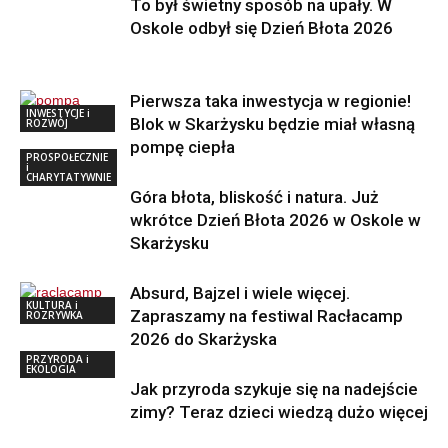
To był świetny sposób na upały. W
Oskole odbył się Dzień Błota 2026
Pierwsza taka inwestycja w regionie!
INWESTYCJE i
Blok w Skarżysku będzie miał własną
ROZWÓJ
pompę ciepła
PROSPOŁECZNIE
i
CHARYTATYWNIE
Góra błota, bliskość i natura. Już
wkrótce Dzień Błota 2026 w Oskole w
Skarżysku
Absurd, Bajzel i wiele więcej.
KULTURA i
Zapraszamy na festiwal Racłacamp
ROZRYWKA
2026 do Skarżyska
PRZYRODA i
EKOLOGIA
Jak przyroda szykuje się na nadejście
zimy? Teraz dzieci wiedzą dużo więcej