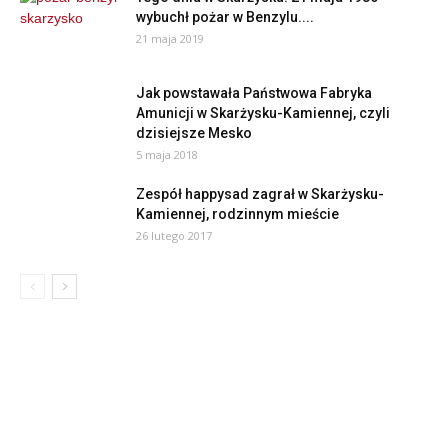
wybuchł pożar w Benzylu....
21 maja 2019
Jak powstawała Państwowa Fabryka
Amunicji w Skarżysku-Kamiennej, czyli
dzisiejsze Mesko
5 maja 2018
Zespół happysad zagrał w Skarżysku-
Kamiennej, rodzinnym mieście
26 lutego 2017