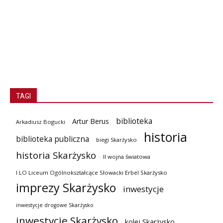
TAGI
biblioteka
Artur Berus
Arkadiusz Bogucki
historia
biblioteka publiczna
biegi Skarżysko
historia Skarżysko
II wojna światowa
I LO Liceum Ogólnokształcące Słowacki Erbel Skarżysko
imprezy Skarżysko
inwestycje
inwestycje drogowe Skarżysko
inwestycje Skarżysko
kolej Skarżysko