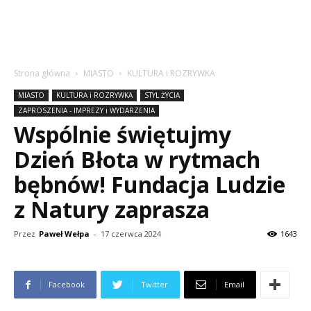
Strona główna
MIASTO
KULTURA i ROZRYWKA
MIASTO
KULTURA i ROZRYWKA
STYL ŻYCIA
ZAPROSZENIA - IMPREZY i WYDARZENIA
Wspólnie świętujmy
Dzień Błota w rytmach
bębnów! Fundacja Ludzie
z Natury zaprasza
Przez
Paweł Wełpa
-
17 czerwca 2024
1643
Facebook
Twitter
Email