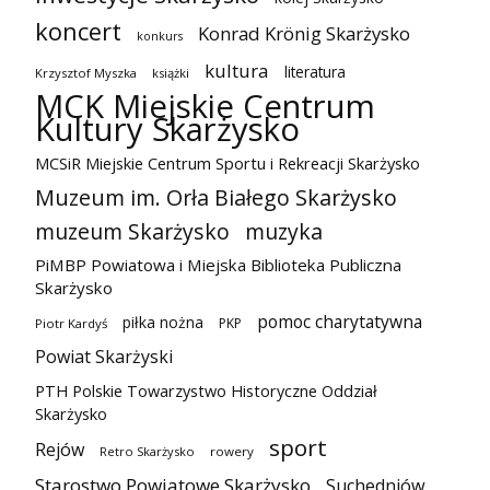
koncert
Konrad Krönig Skarżysko
konkurs
kultura
literatura
Krzysztof Myszka
książki
MCK Miejskie Centrum
Kultury Skarżysko
MCSiR Miejskie Centrum Sportu i Rekreacji Skarżysko
Muzeum im. Orła Białego Skarżysko
muzeum Skarżysko
muzyka
PiMBP Powiatowa i Miejska Biblioteka Publiczna
Skarżysko
pomoc charytatywna
piłka nożna
PKP
Piotr Kardyś
Powiat Skarżyski
PTH Polskie Towarzystwo Historyczne Oddział
Skarżysko
sport
Rejów
Retro Skarżysko
rowery
Starostwo Powiatowe Skarżysko
Suchedniów