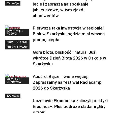
EDUKACJA
lecie i zaprasza na spotkanie
jubileuszowe, w tym zjazd
absolwentów
Pierwsza taka inwestycja w regionie!
INWESTYCJE i
Blok w Skarżysku będzie miał własną
ROZWÓJ
pompę ciepła
PROSPOŁECZNIE
i
CHARYTATYWNIE
Góra błota, bliskość i natura. Już
wkrótce Dzień Błota 2026 w Oskole w
Skarżysku
Absurd, Bajzel i wiele więcej.
KULTURA i
Zapraszamy na festiwal Racłacamp
ROZRYWKA
2026 do Skarżyska
EDUKACJA
Uczniowie Ekonomika zaliczyli praktyki
Erasmus+. Plus podróże śladami „Gry
o tron”