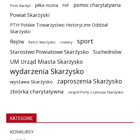
pomoc charytatywna
piłka nożna
PKP
Piotr Kardyś
Powiat Skarżyski
PTH Polskie Towarzystwo Historyczne Oddział
Skarżysko
sport
Rejów
Retro Skarżysko
rowery
Starostwo Powiatowe Skarżysko
Suchedniów
UM Urząd Miasta Skarżysko
wydarzenia Skarżysko
zaproszenia Skarżysko
wystawa Skarżysko
zbiórka charytatywna
zespół Perły z Lamusa Skarżysko
KATEGORIE
KONKURSY