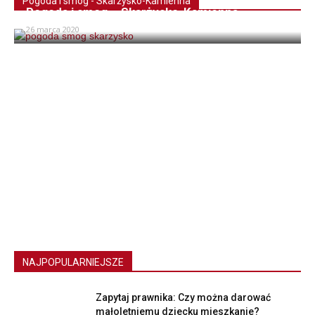
Pogoda i smog - Skarżysko-Kamienna
Pogoda i smog – Skarżysko-Kamienna
26 marca 2020
NAJPOPULARNIEJSZE
Zapytaj prawnika: Czy można darować
małoletniemu dziecku mieszkanie?