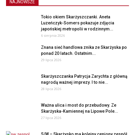
NAJNOWSZE
Tokio okiem Skarżyszczanki. Aneta
Luzeńczyk-Somers pokazuje zdjęcia
japońskiej metropolii w rodzinnym...
6 sierpnia 2026
Znana sieć handlowa znika ze Skarżyska po
ponad 20 latach. Ostatnim...
29 lipca 2026
Skarżyszczanka Patrycja Zarychta z główną
nagrodą ważnej imprezy. I to nie...
28 lipca 2026
Ważna ulica i most do przebudowy. Ze
Skarżyska-Kamiennej na Lipowe Pole...
27 lipca 2026
S/W – Skarżysko ma kolejny ceniony zespół,