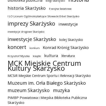
biblioteka publiczna
biegi Skarżysko
historia Skarżysko
II wojna światowa
I LO Liceum Ogólnokształcące Słowacki Erbel Skarżysko
imprezy Skarżysko
inwestycje
inwestycje drogowe Skarżysko
inwestycje Skarżysko
kolej Skarżysko
koncert
Konrad Krönig Skarżysko
konkurs
kultura
literatura
Krzysztof Myszka
książki
MCK Miejskie Centrum
Kultury Skarżysko
MCSiR Miejskie Centrum Sportu i Rekreacji Skarżysko
Muzeum im. Orła Białego Skarżysko
muzeum Skarżysko
muzyka
PiMBP Powiatowa i Miejska Biblioteka Publiczna
Skarżysko