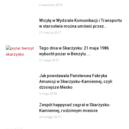
2 kwietnia 2019
Wizytę w Wydziale Komunikacji i Transportu
w starostwie można umówić przez...
21 marca 2017
Tego dnia w Skarżysku: 21 maja 1986
wybuchł pożar w Benzylu....
21 maja 2019
Jak powstawała Państwowa Fabryka
Amunicji w Skarżysku-Kamiennej, czyli
dzisiejsze Mesko
5 maja 2018
Zespół happysad zagrał w Skarżysku-
Kamiennej, rodzinnym mieście
26 lutego 2017