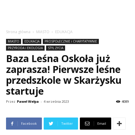
Strona główna
MIASTO
EDUKACJA
MIASTO
EDUKACJA
PROSPOŁECZNIE i CHARYTATYWNIE
PRZYRODA i EKOLOGIA
STYL ŻYCIA
Baza Leśna Oskoła już
zaprasza! Pierwsze leśne
przedszkole w Skarżysku
startuje
Przez
Paweł Wełpa
-
4 września 2023
4089
Facebook
Twitter
Email