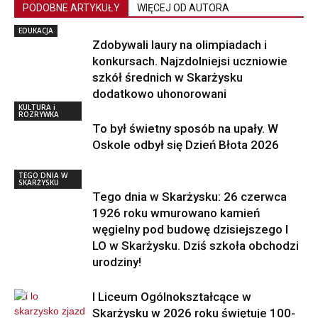
PODOBNE ARTYKUŁY
WIĘCEJ OD AUTORA
EDUKACJA
Zdobywali laury na olimpiadach i
konkursach. Najzdolniejsi uczniowie
szkół średnich w Skarżysku
dodatkowo uhonorowani
KULTURA i
ROZRYWKA
To był świetny sposób na upały. W
Oskole odbył się Dzień Błota 2026
TEGO DNIA W
SKARŻYSKU
Tego dnia w Skarżysku: 26 czerwca
1926 roku wmurowano kamień
węgielny pod budowę dzisiejszego I
LO w Skarżysku. Dziś szkoła obchodzi
urodziny!
I Liceum Ogólnokształcące w
Skarżysku w 2026 roku świętuje 100-