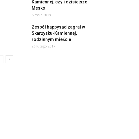
Kamiennej, czyli dzisiejsze
Mesko
5 maja 2018
Zespół happysad zagrał w
Skarżysku-Kamiennej,
rodzinnym mieście
26 lutego 2017