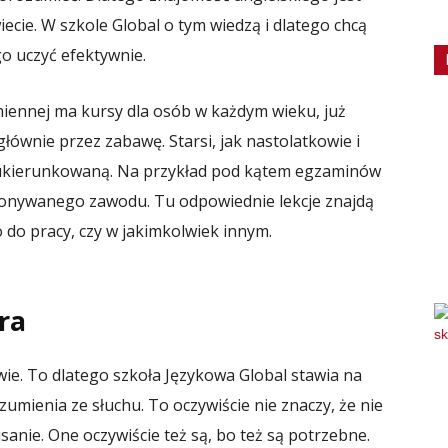
ie. W szkole Global o tym wiedzą i dlatego chcą
ego uczyć efektywnie.
iennej ma kursy dla osób w każdym wieku, już
łównie przez zabawę. Starsi, jak nastolatkowie i
j ukierunkowaną. Na przykład pod kątem egzaminów
ykonywanego zawodu. Tu odpowiednie lekcje znajdą
to do pracy, czy w jakimkolwiek innym.
ra
wie. To dlatego szkoła Językowa Global stawia na
umienia ze słuchu. To oczywiście nie znaczy, że nie
isanie. One oczywiście też są, bo też są potrzebne.