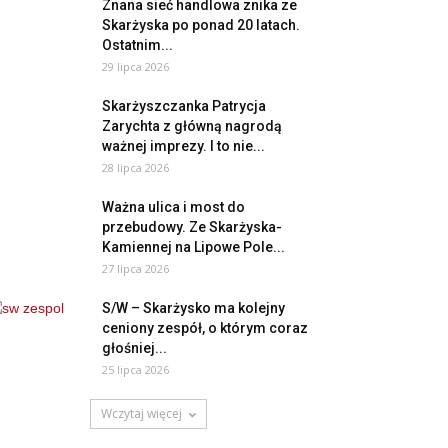
Znana sieć handlowa znika ze
Skarżyska po ponad 20 latach.
Ostatnim...
29 lipca 2026
Skarżyszczanka Patrycja
Zarychta z główną nagrodą
ważnej imprezy. I to nie...
28 lipca 2026
Ważna ulica i most do
przebudowy. Ze Skarżyska-
Kamiennej na Lipowe Pole...
27 lipca 2026
S/W – Skarżysko ma kolejny
ceniony zespół, o którym coraz
głośniej...
25 lipca 2026
Wczytaj więcej