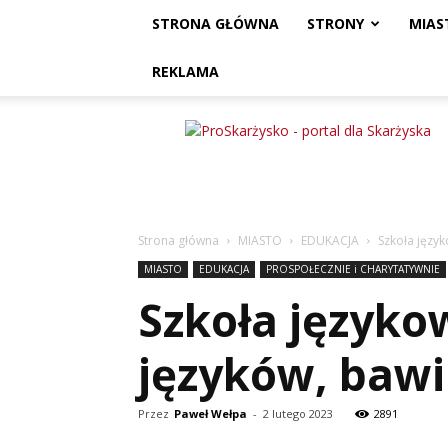
STRONA GŁÓWNA
STRONY
MIAS
REKLAMA
ProSkarżysko
Strona główna
MIASTO
EDUKACJA
Szkoła język
MIASTO
EDUKACJA
PROSPOŁECZNIE i CHARYTATYWNIE
Szkoła języko
języków, bawi
Przez
Paweł Wełpa
-
2 lutego 2023
2891