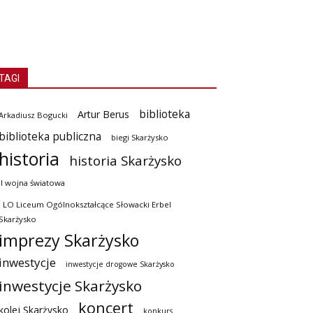
TAGI
biblioteka
Artur Berus
Arkadiusz Bogucki
biblioteka publiczna
biegi Skarżysko
historia
historia Skarżysko
II wojna światowa
I LO Liceum Ogólnokształcące Słowacki Erbel
Skarżysko
imprezy Skarżysko
inwestycje
inwestycje drogowe Skarżysko
inwestycje Skarżysko
koncert
kolej Skarżysko
konkurs