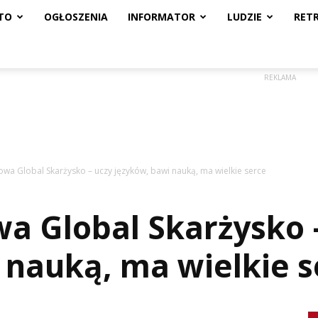
TO
OGŁOSZENIA
INFORMATOR
LUDZIE
RET
REKLAMA
owa Global Skarżysko – uczy języków, bawi nauką, ma wielkie serce
wa Global Skarżysko 
 nauką, ma wielkie s