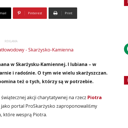
mail
Pinterest
Print
REKLAMA
nana w Skarżysku-Kamiennej. I lubiana – w
rnie i radośnie. O tym wie wielu skarżyszczan.
pomina też o tych, którzy są w potrzebie.
w świątecznej akcji charytatywnej na rzecz
Piotra
y jako portal ProSkarżysko zaproponowaliśmy
, które wesprą Piotra.