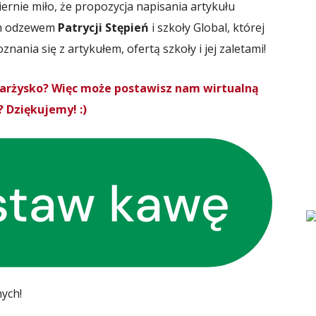
ernie miło, że propozycja napisania artykułu
ym odzewem
Patrycji Stępień
i szkoły Global, której
nania się z artykułem, ofertą szkoły i jej zaletami!
Skarżysko? Więc może postawisz nam wirtualną
 Dziękujemy! :)
nych!