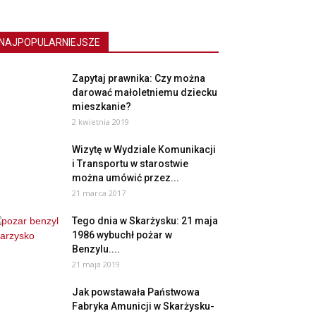
NAJPOPULARNIEJSZE
Zapytaj prawnika: Czy można
darować małoletniemu dziecku
mieszkanie?
2 kwietnia 2019
Wizytę w Wydziale Komunikacji
i Transportu w starostwie
można umówić przez...
21 marca 2017
Tego dnia w Skarżysku: 21 maja
1986 wybuchł pożar w
Benzylu....
21 maja 2019
Jak powstawała Państwowa
Fabryka Amunicji w Skarżysku-