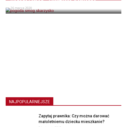
Pogoda i smog – Skarżysko-Kamienna
26 marca 2020
NAJPOPULARNIEJSZE
Zapytaj prawnika: Czy można darować
małoletniemu dziecku mieszkanie?