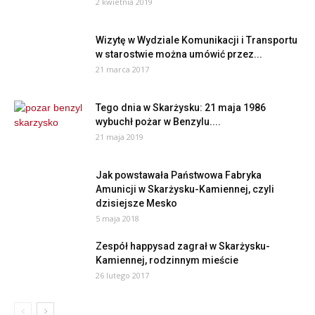
2 kwietnia 2019
Wizytę w Wydziale Komunikacji i Transportu
w starostwie można umówić przez...
21 marca 2017
Tego dnia w Skarżysku: 21 maja 1986
wybuchł pożar w Benzylu....
21 maja 2019
Jak powstawała Państwowa Fabryka
Amunicji w Skarżysku-Kamiennej, czyli
dzisiejsze Mesko
5 maja 2018
Zespół happysad zagrał w Skarżysku-
Kamiennej, rodzinnym mieście
26 lutego 2017