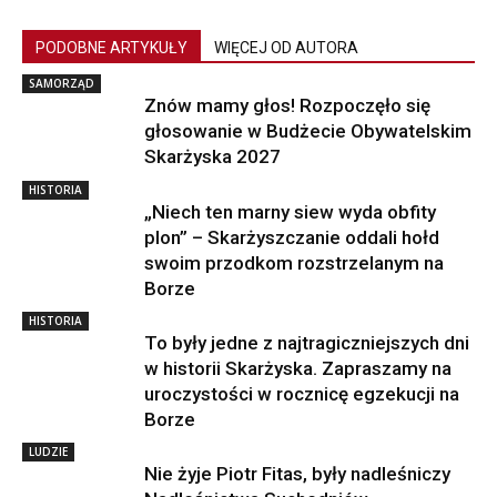
PODOBNE ARTYKUŁY
WIĘCEJ OD AUTORA
SAMORZĄD
Znów mamy głos! Rozpoczęło się
głosowanie w Budżecie Obywatelskim
Skarżyska 2027
HISTORIA
„Niech ten marny siew wyda obfity
plon” – Skarżyszczanie oddali hołd
swoim przodkom rozstrzelanym na
Borze
HISTORIA
To były jedne z najtragiczniejszych dni
w historii Skarżyska. Zapraszamy na
uroczystości w rocznicę egzekucji na
Borze
LUDZIE
Nie żyje Piotr Fitas, były nadleśniczy