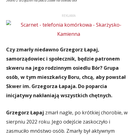
Jedno z urządzeń na placu zbaw na osiedlu Bór
REKLAMA
Czy zmarły niedawno Grzegorz Łapaj,
samorządowiec i społecznik, będzie patronem
skweru na jego rodzinnym osiedlu Bór? Grupa
osób, w tym mieszkańcy Boru, chcą, aby powstał
Skwer im. Grzegorza Łapaja. Do poparcia
inicjatywy nakłaniają wszystkich chętnych.
Grzegorz Łapaj
zmarł nagle, po krótkiej chorobie, w
sierpniu 2022 roku. Jego odejście zaskoczyło i
zasmuciło mnóstwo osób. Zmarły był aktywnym