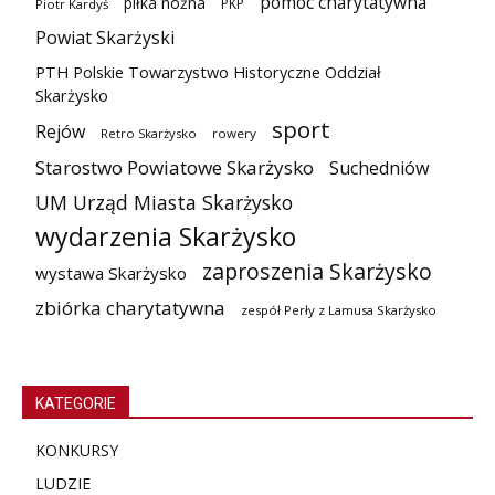
pomoc charytatywna
piłka nożna
PKP
Piotr Kardyś
Powiat Skarżyski
PTH Polskie Towarzystwo Historyczne Oddział
Skarżysko
sport
Rejów
Retro Skarżysko
rowery
Starostwo Powiatowe Skarżysko
Suchedniów
UM Urząd Miasta Skarżysko
wydarzenia Skarżysko
zaproszenia Skarżysko
wystawa Skarżysko
zbiórka charytatywna
zespół Perły z Lamusa Skarżysko
KATEGORIE
KONKURSY
LUDZIE