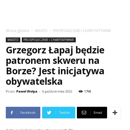
Strona główna
MIASTO
PROSPOŁECZNIE i CHARYTATYWNIE
MIASTO
PROSPOŁECZNIE i CHARYTATYWNIE
Grzegorz Łapaj będzie
patronem skweru na
Borze? Jest inicjatywa
obywatelska
Przez
Paweł Wełpa
-
6 października 2022
1798
Facebook
Twitter
Email