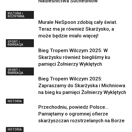
Nadleśnictwa Suchedniów
KULTURA i
ROZRYWKA
Murale NeSpoon zdobią cały świat.
Teraz ma je również Skarżysko, a
może będzie miało więcej!
SPORT i
REKREACJA
Bieg Tropem Wilczym 2025: W
Skarżysku również biegliśmy ku
pamięci Żołnierzy Wyklętych
SPORT i
REKREACJA
Bieg Tropem Wilczym 2025:
Zapraszamy do Skarżyska i Michniowa
na bieg ku pamięci Żołnierzy Wyklętych
HISTORIA
Przechodniu, powiedz Polsce…
Pamiętamy o ogromnej ofierze
skarżyszczan rozstrzelanych na Borze
HISTORIA