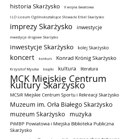
historia Skarżysko
II wojna światowa
I LO Liceum Ogólnokształcące Słowacki Erbel Skarżysko
imprezy Skarżysko
inwestycje
inwestycje drogowe Skarżysko
inwestycje Skarżysko
kolej Skarżysko
koncert
Konrad Krönig Skarżysko
konkurs
kultura
literatura
Krzysztof Myszka
książki
MCK Miejskie Centrum
Kultury Skarżysko
MCSiR Miejskie Centrum Sportu i Rekreacji Skarżysko
Muzeum im. Orła Białego Skarżysko
muzeum Skarżysko
muzyka
PiMBP Powiatowa i Miejska Biblioteka Publiczna
Skarżysko