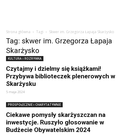
Strona główna
Tagi
Skwer im. Grzegorza Łapaja Skarżysko
Tag: skwer im. Grzegorza Łapaja
Skarżysko
KULTURA i ROZRYWKA
Czytajmy i dzielmy się książkami!
Przybywa biblioteczek plenerowych w
Skarżysku
5 maja 2024
PROSPOŁECZNIE i CHARYTATYWNIE
Ciekawe pomysły skarżyszczan na
inwestycje. Ruszyło głosowanie w
Budżecie Obywatelskim 2024