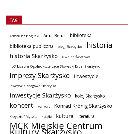
TAGI
biblioteka
Artur Berus
Arkadiusz Bogucki
historia
biblioteka publiczna
biegi Skarżysko
historia Skarżysko
II wojna światowa
I LO Liceum Ogólnokształcące Słowacki Erbel Skarżysko
imprezy Skarżysko
inwestycje
inwestycje drogowe Skarżysko
inwestycje Skarżysko
kolej Skarżysko
koncert
Konrad Krönig Skarżysko
konkurs
kultura
literatura
Krzysztof Myszka
książki
MCK Miejskie Centrum
Kultury Skarżysko