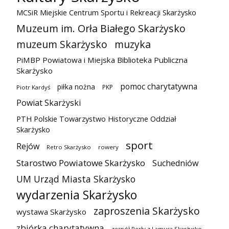
MCSiR Miejskie Centrum Sportu i Rekreacji Skarżysko
Muzeum im. Orła Białego Skarżysko
muzeum Skarżysko
muzyka
PiMBP Powiatowa i Miejska Biblioteka Publiczna
Skarżysko
pomoc charytatywna
piłka nożna
PKP
Piotr Kardyś
Powiat Skarżyski
PTH Polskie Towarzystwo Historyczne Oddział
Skarżysko
sport
Rejów
Retro Skarżysko
rowery
Starostwo Powiatowe Skarżysko
Suchedniów
UM Urząd Miasta Skarżysko
wydarzenia Skarżysko
zaproszenia Skarżysko
wystawa Skarżysko
zbiórka charytatywna
zespół Perły z Lamusa Skarżysko