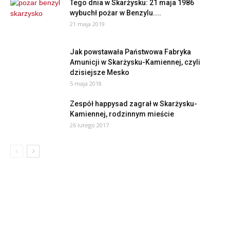
Tego dnia w Skarżysku: 21 maja 1986
wybuchł pożar w Benzylu....
21 maja 2019
Jak powstawała Państwowa Fabryka
Amunicji w Skarżysku-Kamiennej, czyli
dzisiejsze Mesko
5 maja 2018
Zespół happysad zagrał w Skarżysku-
Kamiennej, rodzinnym mieście
26 lutego 2017