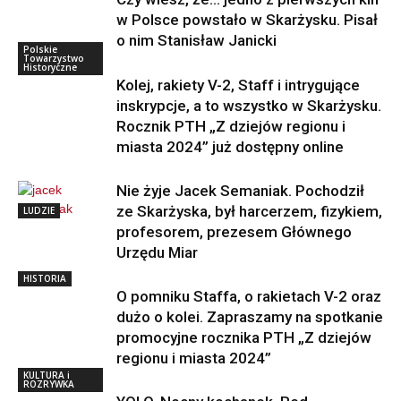
w Polsce powstało w Skarżysku. Pisał
o nim Stanisław Janicki
Polskie
Towarzystwo
Historyczne
Kolej, rakiety V-2, Staff i intrygujące
inskrypcje, a to wszystko w Skarżysku.
Rocznik PTH „Z dziejów regionu i
miasta 2024” już dostępny online
Nie żyje Jacek Semaniak. Pochodził
ze Skarżyska, był harcerzem, fizykiem,
LUDZIE
profesorem, prezesem Głównego
Urzędu Miar
HISTORIA
O pomniku Staffa, o rakietach V-2 oraz
dużo o kolei. Zapraszamy na spotkanie
promocyjne rocznika PTH „Z dziejów
regionu i miasta 2024”
KULTURA i
ROZRYWKA