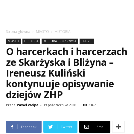
Strona główna
MIASTO
HISTORIA
MIASTO
HISTORIA
KULTURA i ROZRYWKA
LUDZIE
O harcerkach i harcerzach
ze Skarżyska i Bliżyna –
Ireneusz Kuliński
kontynuuje opisywanie
dziejów ZHP
Przez
Paweł Wełpa
-
19 października 2018
3167
Facebook
Twitter
Email