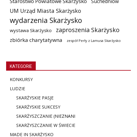
Starostwo Powiatowe Skarżysko
Suchedniów
UM Urząd Miasta Skarżysko
wydarzenia Skarżysko
zaproszenia Skarżysko
wystawa Skarżysko
zbiórka charytatywna
zespół Perły z Lamusa Skarżysko
KATEGORIE
KONKURSY
LUDZIE
SKARŻYSKIE PASJE
SKARŻYSKIE SUKCESY
SKARŻYSZCZANIE (NIE
ZNANI
SKARŻYSZCZANIE W ŚWIECIE
MADE IN SKARŻYSKO