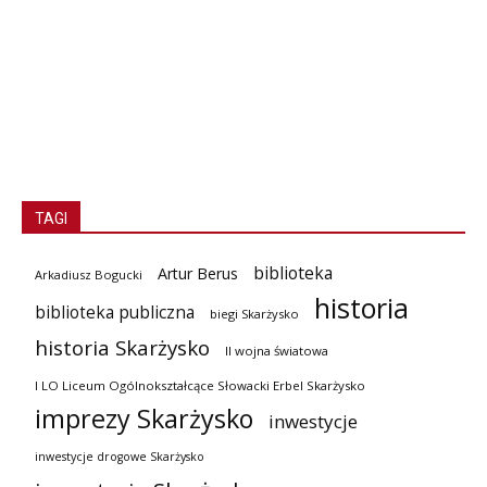
TAGI
biblioteka
Artur Berus
Arkadiusz Bogucki
historia
biblioteka publiczna
biegi Skarżysko
historia Skarżysko
II wojna światowa
I LO Liceum Ogólnokształcące Słowacki Erbel Skarżysko
imprezy Skarżysko
inwestycje
inwestycje drogowe Skarżysko