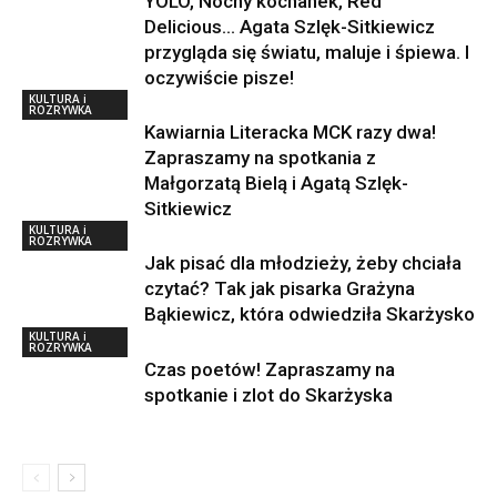
YOLO, Nocny kochanek, Red
Delicious… Agata Szlęk-Sitkiewicz
przygląda się światu, maluje i śpiewa. I
oczywiście pisze!
KULTURA i
ROZRYWKA
Kawiarnia Literacka MCK razy dwa!
Zapraszamy na spotkania z
Małgorzatą Bielą i Agatą Szlęk-
Sitkiewicz
KULTURA i
ROZRYWKA
Jak pisać dla młodzieży, żeby chciała
czytać? Tak jak pisarka Grażyna
Bąkiewicz, która odwiedziła Skarżysko
KULTURA i
ROZRYWKA
Czas poetów! Zapraszamy na
spotkanie i zlot do Skarżyska