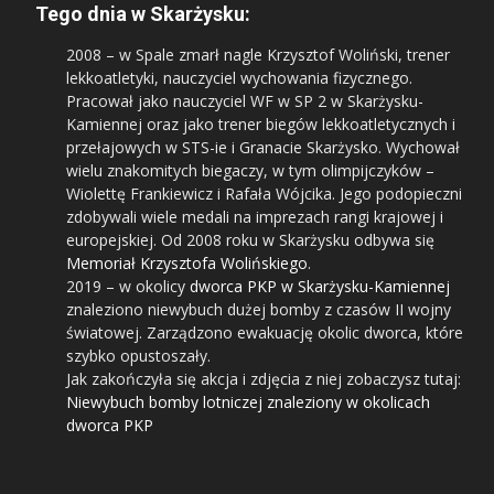
Tego dnia w Skarżysku:
2008
– w Spale zmarł nagle Krzysztof Woliński, trener
lekkoatletyki, nauczyciel wychowania fizycznego.
Pracował jako nauczyciel WF w SP 2 w Skarżysku-
Kamiennej oraz jako trener biegów lekkoatletycznych i
przełajowych w STS-ie i Granacie Skarżysko. Wychował
wielu znakomitych biegaczy, w tym olimpijczyków –
Wiolettę Frankiewicz i Rafała Wójcika. Jego podopieczni
zdobywali wiele medali na imprezach rangi krajowej i
europejskiej. Od 2008 roku w Skarżysku odbywa się
Memoriał Krzysztofa Wolińskiego
.
2019
– w okolicy
dworca PKP w Skarżysku-Kamiennej
znaleziono niewybuch dużej bomby z czasów II wojny
światowej. Zarządzono ewakuację okolic dworca, które
szybko opustoszały.
Jak zakończyła się akcja i zdjęcia z niej zobaczysz tutaj:
Niewybuch bomby lotniczej znaleziony w okolicach
dworca PKP