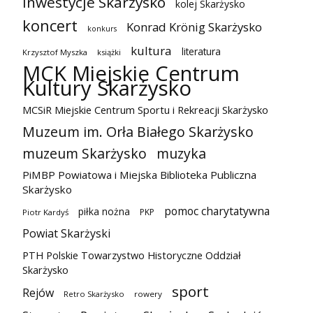
inwestycje Skarżysko
kolej Skarżysko
koncert
Konrad Krönig Skarżysko
konkurs
kultura
literatura
Krzysztof Myszka
książki
MCK Miejskie Centrum
Kultury Skarżysko
MCSiR Miejskie Centrum Sportu i Rekreacji Skarżysko
Muzeum im. Orła Białego Skarżysko
muzeum Skarżysko
muzyka
PiMBP Powiatowa i Miejska Biblioteka Publiczna
Skarżysko
pomoc charytatywna
piłka nożna
PKP
Piotr Kardyś
Powiat Skarżyski
PTH Polskie Towarzystwo Historyczne Oddział
Skarżysko
sport
Rejów
Retro Skarżysko
rowery