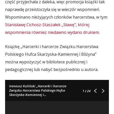
część przyjechała z daleka, więc promocja książki tak
naprawdę przeistoczyła się w wieczór wspomnień.
Wspominano nieżyjących członków harcerstwa, w tym
Stanisławę Cichosz-Staszałek „Sławę”, której
wspomnienia również niedawno wydano drukiem
.
Książkę „Harcerki i harcerze Związku Harcerstwa
Polskiego Hufca Skarżyska-Kamiennej i Bliżyna”
można wypożyczyć w bibliotece publicznej i
pedagogicznej lub nabyć bezpośrednio u autora.
Ireneusz Kuliński „Harcerki i harcerze
Związku Harcerstwa Polskiego Hufca
1
z 24
Skarżyska-Kamiennej i...