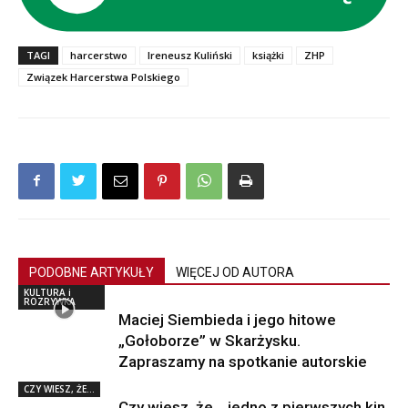
TAGI
harcerstwo
Ireneusz Kuliński
książki
ZHP
Związek Harcerstwa Polskiego
PODOBNE ARTYKUŁY
WIĘCEJ OD AUTORA
KULTURA i
ROZRYWKA
Maciej Siembieda i jego hitowe
„Gołoborze” w Skarżysku.
Zapraszamy na spotkanie autorskie
CZY WIESZ, ŻE...
Czy wiesz, że… jedno z pierwszych kin