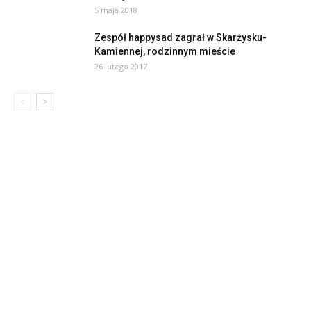
5 maja 2018
Zespół happysad zagrał w Skarżysku-
Kamiennej, rodzinnym mieście
26 lutego 2017