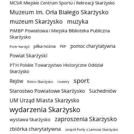
MCSiR Miejskie Centrum Sportu i Rekreacji Skarżysko
Muzeum im. Orła Białego Skarżysko
muzeum Skarżysko
muzyka
PiMBP Powiatowa i Miejska Biblioteka Publiczna
Skarżysko
pomoc charytatywna
piłka nożna
PKP
Piotr Kardyś
Powiat Skarżyski
PTH Polskie Towarzystwo Historyczne Oddział
Skarżysko
sport
Rejów
Retro Skarżysko
rowery
Starostwo Powiatowe Skarżysko
Suchedniów
UM Urząd Miasta Skarżysko
wydarzenia Skarżysko
zaproszenia Skarżysko
wystawa Skarżysko
zbiórka charytatywna
zespół Perły z Lamusa Skarżysko