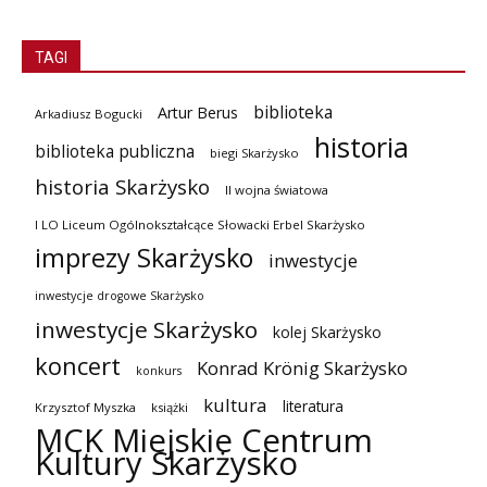
TAGI
biblioteka
Artur Berus
Arkadiusz Bogucki
historia
biblioteka publiczna
biegi Skarżysko
historia Skarżysko
II wojna światowa
I LO Liceum Ogólnokształcące Słowacki Erbel Skarżysko
imprezy Skarżysko
inwestycje
inwestycje drogowe Skarżysko
inwestycje Skarżysko
kolej Skarżysko
koncert
Konrad Krönig Skarżysko
konkurs
kultura
literatura
Krzysztof Myszka
książki
MCK Miejskie Centrum
Kultury Skarżysko