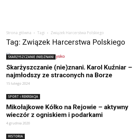
Strona główna
Tagi
Związek Harcerstwa Polskiego
Tag: Związek Harcerstwa Polskiego
SKARŻYSZCZANIE (NIE)ZNANI
Skarżyszczanie (nie)znani. Karol Kuźniar –
najmłodszy ze straconych na Borze
15 lutego 2024
SPORT i REKREACJA
Mikołajkowe Kółko na Rejowie – aktywny
wieczór z ogniskiem i podarkami
4 grudnia 2020
HISTORIA