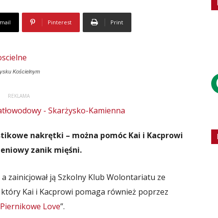
mail
Pinterest
Print
żysku Kościelnym
REKLAMA
stikowe nakrętki – można pomóc Kai i Kacprowi
eniowy zanik mięśni.
a zainicjował ją Szkolny Klub Wolontariatu ze
 który Kai i Kacprowi pomaga również poprzez
 „Piernikowe Love
”.