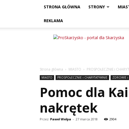
STRONA GŁÓWNA
STRONY
MIAS
REKLAMA
ProSkarżysko
Strona główna
MIASTO
PROSPOŁECZNIE i CHARY
MIASTO
PROSPOŁECZNIE i CHARYTATYWNIE
ZDROWIE i
Pomoc dla Kai
nakrętek
Przez
Paweł Wełpa
-
27 marca 2018
2904