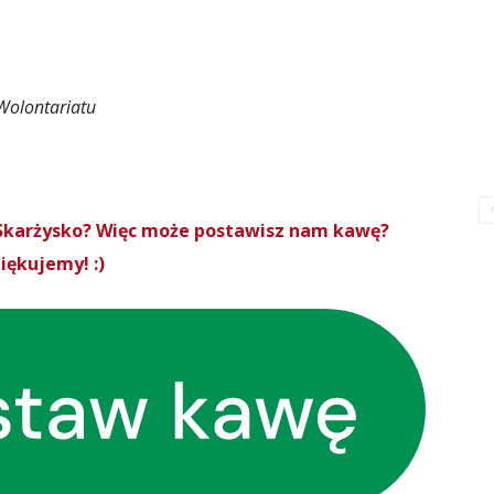
 Wolontariatu
roSkarżysko? Więc może postawisz nam kawę?
iękujemy! :)