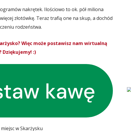
ilogramów nakrętek. Ilościowo to ok. pół miliona
więcej złotówkę. Teraz trafią one na skup, a dochód
leczeniu rodzeństwa.
Skarżysko? Więc może postawisz nam wirtualną
 Dziękujemy! :)
 miejsc w Skarżysku