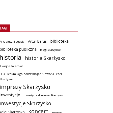
TAGI
biblioteka
Artur Berus
Arkadiusz Bogucki
biblioteka publiczna
biegi Skarżysko
historia
historia Skarżysko
II wojna światowa
I LO Liceum Ogólnokształcące Słowacki Erbel
Skarżysko
imprezy Skarżysko
inwestycje
inwestycje drogowe Skarżysko
inwestycje Skarżysko
koncert
kolej Skarżysko
konkurs