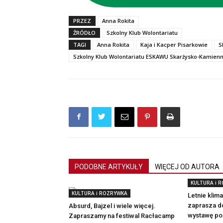
PRZEZ
Anna Rokita
ŹRÓDŁO
Szkolny Klub Wolontariatu
TAGI
Anna Rokita
Kaja i Kacper Pisarkowie
S
Szkolny Klub Wolontariatu ESKAWU Skarżysko-Kamien
PODOBNE ARTYKUŁY
WIĘCEJ OD AUTORA
KULTURA i 
KULTURA i ROZRYWKA
Letnie klim
zaprasza d
Absurd, Bajzel i wiele więcej.
wystawę po
Zapraszamy na festiwal Racłacamp