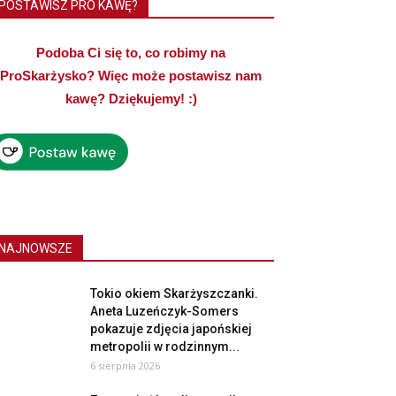
POSTAWISZ PRO KAWĘ?
Podoba Ci się to, co robimy na
ProSkarżysko? Więc może postawisz nam
kawę? Dziękujemy! :)
NAJNOWSZE
Tokio okiem Skarżyszczanki.
Aneta Luzeńczyk-Somers
pokazuje zdjęcia japońskiej
metropolii w rodzinnym...
6 sierpnia 2026