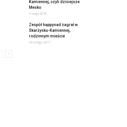
Kamiennej, czyli dzisiejsze
Mesko
5 maja 2018
Zespół happysad zagrał w
Skarżysku-Kamiennej,
rodzinnym mieście
26 lutego 2017