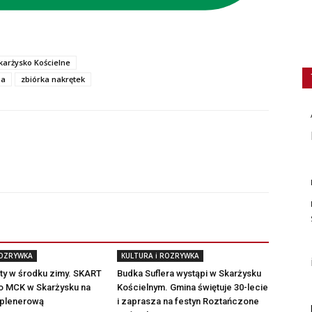
karżysko Kościelne
na
zbiórka nakrętek
ROZRYWKA
KULTURA i ROZRYWKA
aty w środku zimy. SKART
Budka Suflera wystąpi w Skarżysku
o MCK w Skarżysku na
Kościelnym. Gmina świętuje 30-lecie
plenerową
i zaprasza na festyn Roztańczone