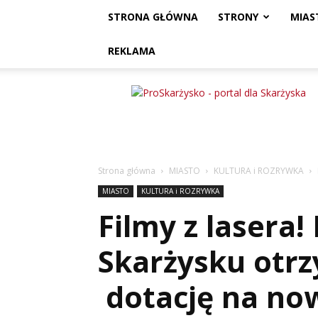
STRONA GŁÓWNA
STRONY
MIAS
REKLAMA
ProSkarżysko
Strona główna
MIASTO
KULTURA i ROZRYWKA
MIASTO
KULTURA i ROZRYWKA
Filmy z lasera
Skarżysku otr
dotację na no