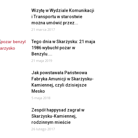
Wizytę w Wydziale Komunikacji
i Transportu w starostwie
można umówić przez...
21 marca 2017
Tego dnia w Skarżysku: 21 maja
1986 wybuchł pożar w
Benzylu....
21 maja 2019
Jak powstawała Państwowa
Fabryka Amunicji w Skarżysku-
Kamiennej, czyli dzisiejsze
Mesko
5 maja 2018
Zespół happysad zagrał w
Skarżysku-Kamiennej,
rodzinnym mieście
26 lutego 2017