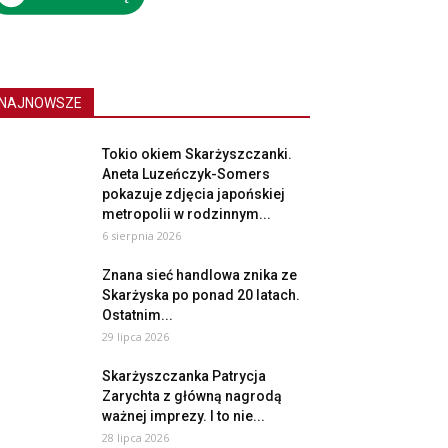
NAJNOWSZE
Tokio okiem Skarżyszczanki.
Aneta Luzeńczyk-Somers
pokazuje zdjęcia japońskiej
metropolii w rodzinnym...
6 sierpnia 2026
Znana sieć handlowa znika ze
Skarżyska po ponad 20 latach.
Ostatnim...
29 lipca 2026
Skarżyszczanka Patrycja
Zarychta z główną nagrodą
ważnej imprezy. I to nie...
28 lipca 2026