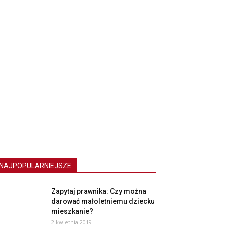
NAJPOPULARNIEJSZE
Zapytaj prawnika: Czy można
darować małoletniemu dziecku
mieszkanie?
2 kwietnia 2019