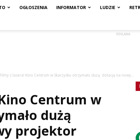
TO
OGŁOSZENIA
INFORMATOR
LUDZIE
RET
REKLAMA
Filmy z lasera! Kino Centrum w Skarżysku otrzymało dużą dotację na nowy...
! Kino Centrum w
zymało dużą
wy projektor