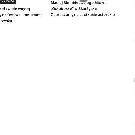
ROZRYWKA
Maciej Siembieda i jego hitowe
„Gołoborze” w Skarżysku.
el i wiele więcej.
Zapraszamy na spotkanie autorskie
 na festiwal Racłacamp
arżyska