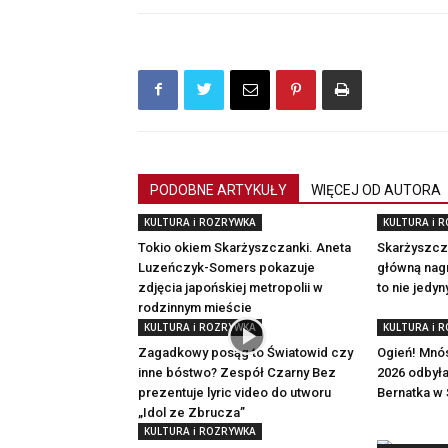
PODOBNE ARTYKUŁY
WIĘCEJ OD AUTORA
KULTURA i ROZRYWKA
KULTURA i 
Tokio okiem Skarżyszczanki. Aneta
Skarżyszcza
Luzeńczyk-Somers pokazuje
główną nagr
zdjęcia japońskiej metropolii w
to nie jedy
rodzinnym mieście
KULTURA i ROZRYWKA
KULTURA i 
Zagadkowy posąg to Światowid czy
Ogień! Mnó
inne bóstwo? Zespół Czarny Bez
2026 odbył
prezentuje lyric video do utworu
Bernatka w
„Idol ze Zbrucza”
KULTURA i ROZRYWKA