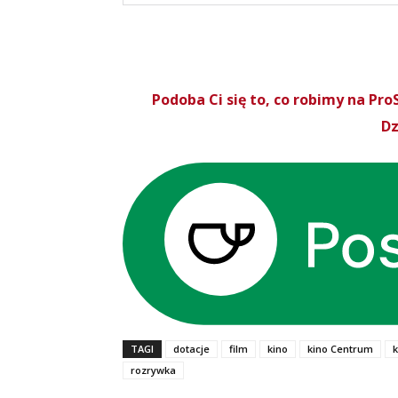
Podoba Ci się to, co robimy na P
Dz
TAGI
dotacje
film
kino
kino Centrum
k
rozrywka