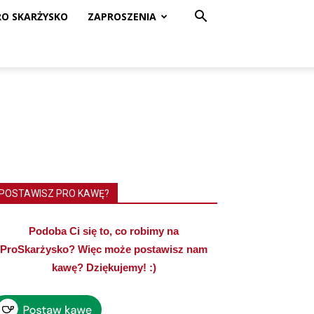
RO SKARŻYSKO
ZAPROSZENIA
POSTAWISZ PRO KAWĘ?
Podoba Ci się to, co robimy na
ProSkarżysko? Więc może postawisz nam
kawę? Dziękujemy! :)