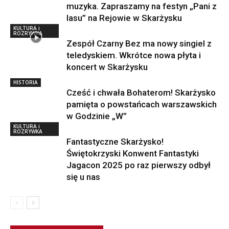
muzyka. Zapraszamy na festyn „Pani z
lasu” na Rejowie w Skarżysku
KULTURA i
ROZRYWKA
Zespół Czarny Bez ma nowy singiel z
teledyskiem. Wkrótce nowa płyta i
koncert w Skarżysku
HISTORIA
Cześć i chwała Bohaterom! Skarżysko
pamięta o powstańcach warszawskich
w Godzinie „W”
KULTURA i
ROZRYWKA
Fantastyczne Skarżysko!
Świętokrzyski Konwent Fantastyki
Jagacon 2025 po raz pierwszy odbył
się u nas