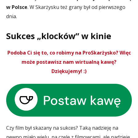
w Polsce
. W Skarżysku też grany był od pierwszego
dnia.
Sukces „klocków” w kinie
Podoba Ci się to, co robimy na ProSkarżysko? Więc
może postawisz nam wirtualną kawę?
Dziękujemy! :)
Czy film był skazany na sukces? Taką nadzieję na
pewno miało wielu, na czele z filmowcami, ale nadzieje