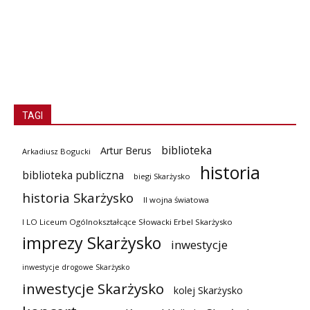
TAGI
biblioteka
Artur Berus
Arkadiusz Bogucki
historia
biblioteka publiczna
biegi Skarżysko
historia Skarżysko
II wojna światowa
I LO Liceum Ogólnokształcące Słowacki Erbel Skarżysko
imprezy Skarżysko
inwestycje
inwestycje drogowe Skarżysko
inwestycje Skarżysko
kolej Skarżysko