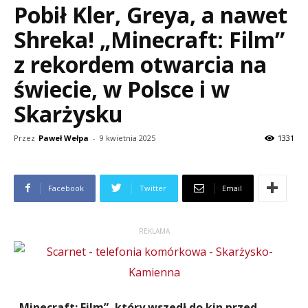
Pobił Kler, Greya, a nawet
Shreka! „Minecraft: Film”
z rekordem otwarcia na
świecie, w Polsce i w
Skarżysku
Przez
Paweł Wełpa
-
9 kwietnia 2025
1331
Facebook
Twitter
Email
REKLAMA
„Minecraft: Film”, który wszedł do kin przed