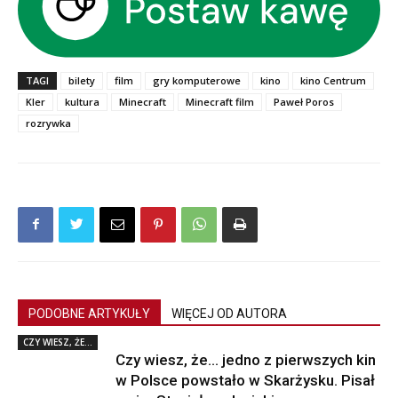
TAGI
bilety
film
gry komputerowe
kino
kino Centrum
Kler
kultura
Minecraft
Minecraft film
Paweł Poros
rozrywka
PODOBNE ARTYKUŁY
WIĘCEJ OD AUTORA
CZY WIESZ, ŻE...
Czy wiesz, że… jedno z pierwszych kin
w Polsce powstało w Skarżysku. Pisał