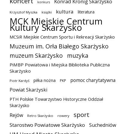
koncert
Konrad Krönig Skarżysko
konkurs
kultura
literatura
Krzysztof Myszka
książki
MCK Miejskie Centrum
Kultury Skarżysko
MCSiR Miejskie Centrum Sportu i Rekreacji Skarżysko
Muzeum im. Orła Białego Skarżysko
muzeum Skarżysko
muzyka
PiMBP Powiatowa i Miejska Biblioteka Publiczna
Skarżysko
pomoc charytatywna
piłka nożna
PKP
Piotr Kardyś
Powiat Skarżyski
PTH Polskie Towarzystwo Historyczne Oddział
Skarżysko
sport
Rejów
Retro Skarżysko
rowery
Starostwo Powiatowe Skarżysko
Suchedniów