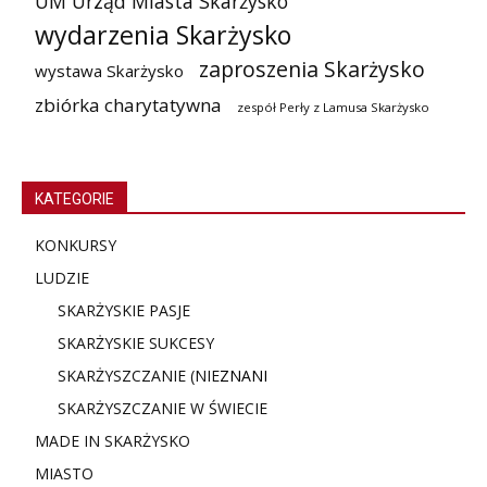
UM Urząd Miasta Skarżysko
wydarzenia Skarżysko
zaproszenia Skarżysko
wystawa Skarżysko
zbiórka charytatywna
zespół Perły z Lamusa Skarżysko
KATEGORIE
KONKURSY
LUDZIE
SKARŻYSKIE PASJE
SKARŻYSKIE SUKCESY
SKARŻYSZCZANIE (NIE
ZNANI
SKARŻYSZCZANIE W ŚWIECIE
MADE IN SKARŻYSKO
MIASTO