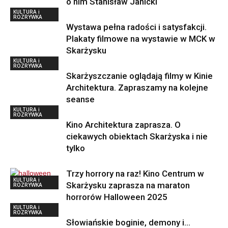
o nim Stanisław Janicki
KULTURA i
ROZRYWKA
Wystawa pełna radości i satysfakcji.
Plakaty filmowe na wystawie w MCK w
Skarżysku
KULTURA i
ROZRYWKA
Skarżyszczanie oglądają filmy w Kinie
Architektura. Zapraszamy na kolejne
seanse
KULTURA i
ROZRYWKA
Kino Architektura zaprasza. O
ciekawych obiektach Skarżyska i nie
tylko
Trzy horrory na raz! Kino Centrum w
KULTURA i
Skarżysku zaprasza na maraton
ROZRYWKA
horrorów Halloween 2025
KULTURA i
ROZRYWKA
Słowiańskie boginie, demony i…