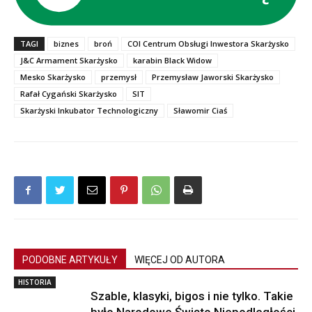
TAGI
biznes
broń
COI Centrum Obsługi Inwestora Skarżysko
J&C Armament Skarżysko
karabin Black Widow
Mesko Skarżysko
przemysł
Przemysław Jaworski Skarżysko
Rafał Cygański Skarżysko
SIT
Skarżyski Inkubator Technologiczny
Sławomir Ciaś
PODOBNE ARTYKUŁY
WIĘCEJ OD AUTORA
HISTORIA
Szable, klasyki, bigos i nie tylko. Takie