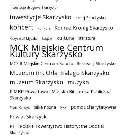
inwestycje drogowe Skarżysko
inwestycje Skarżysko
kolej Skarżysko
koncert
Konrad Krönig Skarżysko
konkurs
kultura
literatura
Krzysztof Myszka
książki
MCK Miejskie Centrum
Kultury Skarżysko
MCSiR Miejskie Centrum Sportu i Rekreacji Skarżysko
Muzeum im. Orła Białego Skarżysko
muzeum Skarżysko
muzyka
PiMBP Powiatowa i Miejska Biblioteka Publiczna
Skarżysko
pomoc charytatywna
piłka nożna
PKP
Piotr Kardyś
Powiat Skarżyski
PTH Polskie Towarzystwo Historyczne Oddział
Skarżysko