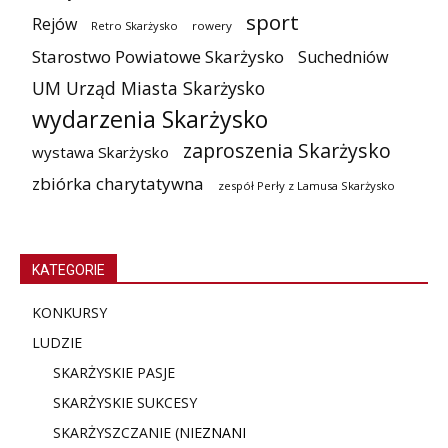
sport
Rejów
Retro Skarżysko
rowery
Starostwo Powiatowe Skarżysko
Suchedniów
UM Urząd Miasta Skarżysko
wydarzenia Skarżysko
zaproszenia Skarżysko
wystawa Skarżysko
zbiórka charytatywna
zespół Perły z Lamusa Skarżysko
KATEGORIE
KONKURSY
LUDZIE
SKARŻYSKIE PASJE
SKARŻYSKIE SUKCESY
SKARŻYSZCZANIE (NIE
ZNANI