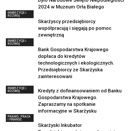
było Narodowe Święto Niepodległości
2024 w Muzeum Orła Białego
INWESTYCJE i
ROZWÓJ
Skarżyscy przedsiębiorcy
współpracują i sięgają po pomoc
zewnętrzną
INWESTYCJE i
ROZWÓJ
Bank Gospodarstwa Krajowego
dopłaca do kredytów
technologicznych i ekologicznych.
Przedsiębiorcy ze Skarżyska
zainteresowani
INWESTYCJE i
Kredyty z dofinansowaniem od Banku
ROZWÓJ
Gospodarstwa Krajowego.
Zapraszamy na spotkanie
informacyjne w Skarżysku
PRAWO, PRACA
i FINANSE
Skarżyski Inkubator