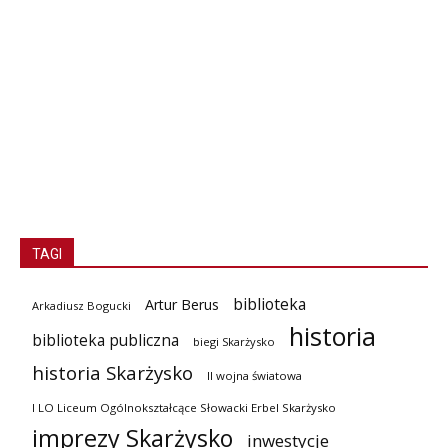
TAGI
biblioteka
Artur Berus
Arkadiusz Bogucki
historia
biblioteka publiczna
biegi Skarżysko
historia Skarżysko
II wojna światowa
I LO Liceum Ogólnokształcące Słowacki Erbel Skarżysko
imprezy Skarżysko
inwestycje