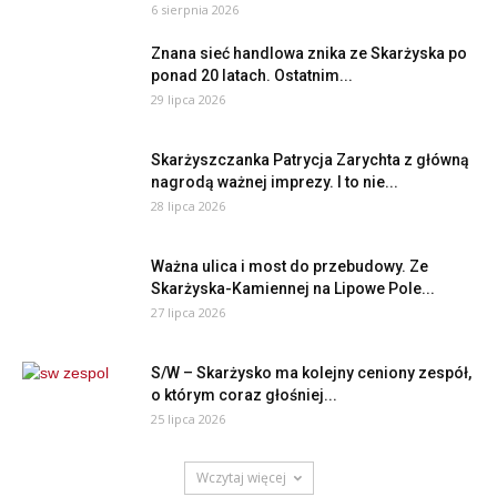
6 sierpnia 2026
Znana sieć handlowa znika ze Skarżyska po
ponad 20 latach. Ostatnim...
29 lipca 2026
Skarżyszczanka Patrycja Zarychta z główną
nagrodą ważnej imprezy. I to nie...
28 lipca 2026
Ważna ulica i most do przebudowy. Ze
Skarżyska-Kamiennej na Lipowe Pole...
27 lipca 2026
S/W – Skarżysko ma kolejny ceniony zespół,
o którym coraz głośniej...
25 lipca 2026
Wczytaj więcej