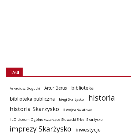
TAGI
biblioteka
Artur Berus
Arkadiusz Bogucki
historia
biblioteka publiczna
biegi Skarżysko
historia Skarżysko
II wojna światowa
I LO Liceum Ogólnokształcące Słowacki Erbel Skarżysko
imprezy Skarżysko
inwestycje