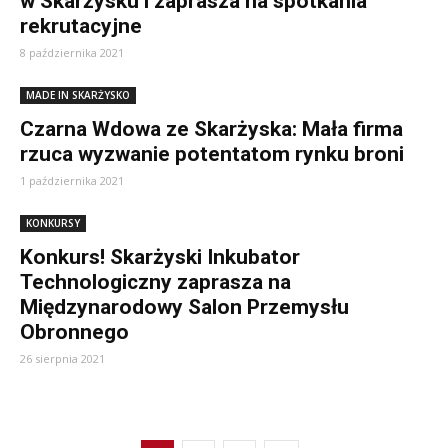
w Skarżysku i zaprasza na spotkania
rekrutacyjne
8 października 2021
MADE IN SKARŻYSKO
Czarna Wdowa ze Skarżyska: Mała firma
rzuca wyzwanie potentatom rynku broni
1 października 2021
KONKURSY
Konkurs! Skarżyski Inkubator
Technologiczny zaprasza na
Międzynarodowy Salon Przemysłu
Obronnego
26 sierpnia 2021