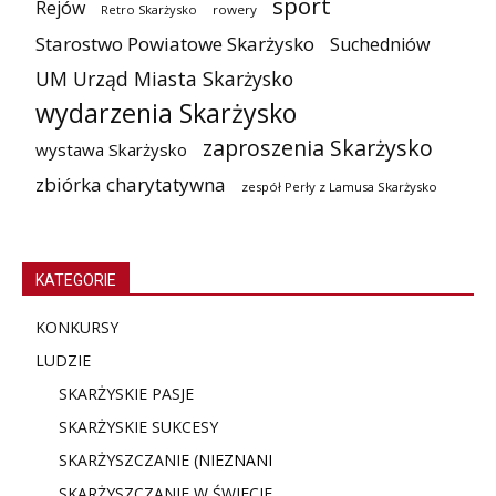
sport
Rejów
Retro Skarżysko
rowery
Starostwo Powiatowe Skarżysko
Suchedniów
UM Urząd Miasta Skarżysko
wydarzenia Skarżysko
zaproszenia Skarżysko
wystawa Skarżysko
zbiórka charytatywna
zespół Perły z Lamusa Skarżysko
KATEGORIE
KONKURSY
LUDZIE
SKARŻYSKIE PASJE
SKARŻYSKIE SUKCESY
SKARŻYSZCZANIE (NIE
ZNANI
SKARŻYSZCZANIE W ŚWIECIE