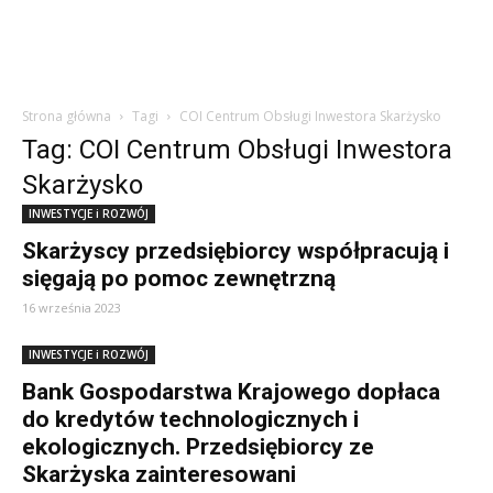
Strona główna
Tagi
COI Centrum Obsługi Inwestora Skarżysko
Tag: COI Centrum Obsługi Inwestora
Skarżysko
INWESTYCJE i ROZWÓJ
Skarżyscy przedsiębiorcy współpracują i
sięgają po pomoc zewnętrzną
16 września 2023
INWESTYCJE i ROZWÓJ
Bank Gospodarstwa Krajowego dopłaca
do kredytów technologicznych i
ekologicznych. Przedsiębiorcy ze
Skarżyska zainteresowani