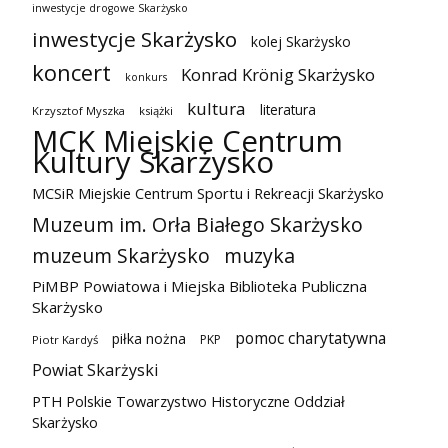
inwestycje drogowe Skarżysko
inwestycje Skarżysko
kolej Skarżysko
koncert
Konrad Krönig Skarżysko
konkurs
kultura
literatura
Krzysztof Myszka
książki
MCK Miejskie Centrum
Kultury Skarżysko
MCSiR Miejskie Centrum Sportu i Rekreacji Skarżysko
Muzeum im. Orła Białego Skarżysko
muzeum Skarżysko
muzyka
PiMBP Powiatowa i Miejska Biblioteka Publiczna
Skarżysko
pomoc charytatywna
piłka nożna
PKP
Piotr Kardyś
Powiat Skarżyski
PTH Polskie Towarzystwo Historyczne Oddział
Skarżysko