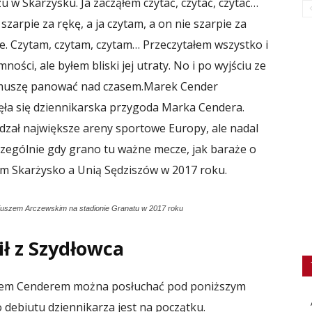
u w Skarżysku. Ja zacząłem czytać, czytać, czytać…
arpie za rękę, a ja czytam, a on nie szarpie za
 nie. Czytam, czytam, czytam… Przeczytałem wszystko i
ości, ale byłem bliski jej utraty. No i po wyjściu ze
o muszę panować nad czasem.
Marek Cender
zęła się dziennikarska przygoda Marka Cendera.
dzał największe areny sportowe Europy, ale nadal
czególnie gdy grano tu ważne mecze, jak baraże o
tem Skarżysko a Unią Sędziszów w 2017 roku.
uszem Arczewskim na stadionie Granatu w 2017 roku
ł z Szydłowca
rkiem Cenderem można posłuchać pod poniższym
 debiutu dziennikarza jest na początku.