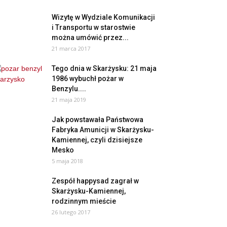
Wizytę w Wydziale Komunikacji
i Transportu w starostwie
można umówić przez...
21 marca 2017
Tego dnia w Skarżysku: 21 maja
1986 wybuchł pożar w
Benzylu....
21 maja 2019
Jak powstawała Państwowa
Fabryka Amunicji w Skarżysku-
Kamiennej, czyli dzisiejsze
Mesko
5 maja 2018
Zespół happysad zagrał w
Skarżysku-Kamiennej,
rodzinnym mieście
26 lutego 2017