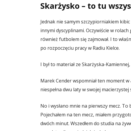
Skarżysko – to tu wszys
Jednak nie samym szczypiorniakiem kibic 
innymi dyscyplinami. Oczywiście w rolach
również futbolem się zajmował. I to właś
po rozpoczęciu pracy w Radiu Kielce.
I był to materiał ze Skarżyska-Kamiennej,
Marek Cender wspomniał ten moment w a
niespełna dwu laty w swojej macierzystej s
No i wysłano mnie na pierwszy mecz. To b
Pojechałem na ten mecz, miałem przygotow
dwóch minut. Wszedłem do studia na żywo