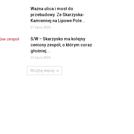
Ważna ulica i most do
przebudowy. Ze Skarżyska-
Kamiennej na Lipowe Pole...
27 lipca 2026
S/W – Skarżysko ma kolejny
ceniony zespół, o którym coraz
głośniej...
25 lipca 2026
Wczytaj więcej