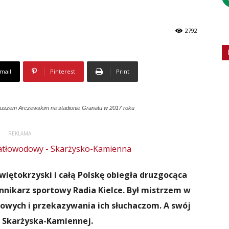
2792
mail
Pinterest
Print
uszem Arczewskim na stadionie Granatu w 2017 roku
REKLAMA
więtokrzyski i całą Polskę obiegła druzgocąca
nikarz sportowy Radia Kielce. Był mistrzem w
wych i przekazywania ich słuchaczom. A swój
e Skarżyska-Kamiennej.