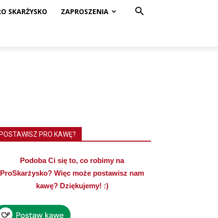
RO SKARŻYSKO
ZAPROSZENIA
POSTAWISZ PRO KAWĘ?
Podoba Ci się to, co robimy na
ProSkarżysko? Więc może postawisz nam
kawę? Dziękujemy! :)