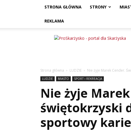
STRONA GŁÓWNA
STRONY
MIAS
REKLAMA
ProSkarżysko
Strona główna
LUDZIE
Nie żyje Marek Cender. Świ
LUDZIE
MIASTO
SPORT i REKREACJA
Nie żyje Marek
świętokrzyski 
sportowy karie