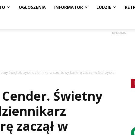
TO
OGŁOSZENIA
INFORMATOR
LUDZIE
RET
REKLAMA
etny świętokrzyski dziennikarz sportowy karierę zaczął w Skarżysku
 Cender. Świetny
dziennikarz
rę zaczął w