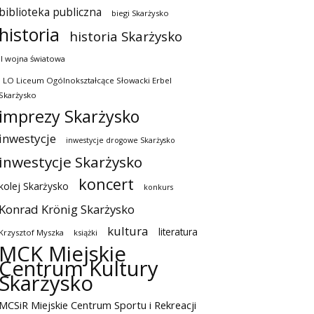
biblioteka publiczna
biegi Skarżysko
historia
historia Skarżysko
II wojna światowa
I LO Liceum Ogólnokształcące Słowacki Erbel
Skarżysko
imprezy Skarżysko
inwestycje
inwestycje drogowe Skarżysko
inwestycje Skarżysko
koncert
kolej Skarżysko
konkurs
Konrad Krönig Skarżysko
kultura
literatura
Krzysztof Myszka
książki
MCK Miejskie
Centrum Kultury
Skarżysko
MCSiR Miejskie Centrum Sportu i Rekreacji