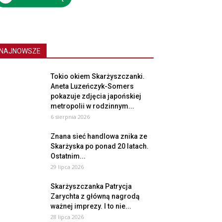
NAJNOWSZE
Tokio okiem Skarżyszczanki.
Aneta Luzeńczyk-Somers
pokazuje zdjęcia japońskiej
metropolii w rodzinnym...
6 sierpnia 2026
Znana sieć handlowa znika ze
Skarżyska po ponad 20 latach.
Ostatnim...
29 lipca 2026
Skarżyszczanka Patrycja
Zarychta z główną nagrodą
ważnej imprezy. I to nie...
28 lipca 2026