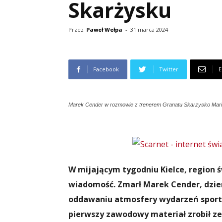
Skarżysku
Przez
Paweł Wełpa
-
31 marca 2024
Facebook
Twitter
E
Marek Cender w rozmowie z trenerem Granatu Skarżysko Mari
W mijającym tygodniu Kielce, region ś
wiadomość. Zmarł Marek Cender, dzien
oddawaniu atmosfery wydarzeń sporto
pierwszy zawodowy materiał zrobił z