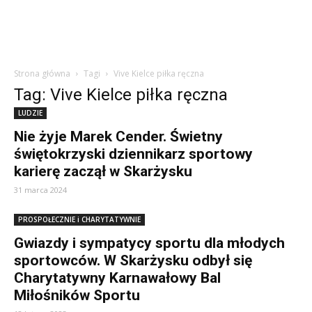
Strona główna
Tagi
Vive Kielce piłka ręczna
Tag: Vive Kielce piłka ręczna
LUDZIE
Nie żyje Marek Cender. Świetny
świętokrzyski dziennikarz sportowy
karierę zaczął w Skarżysku
31 marca 2024
PROSPOŁECZNIE i CHARYTATYWNIE
Gwiazdy i sympatycy sportu dla młodych
sportowców. W Skarżysku odbył się
Charytatywny Karnawałowy Bal
Miłośników Sportu