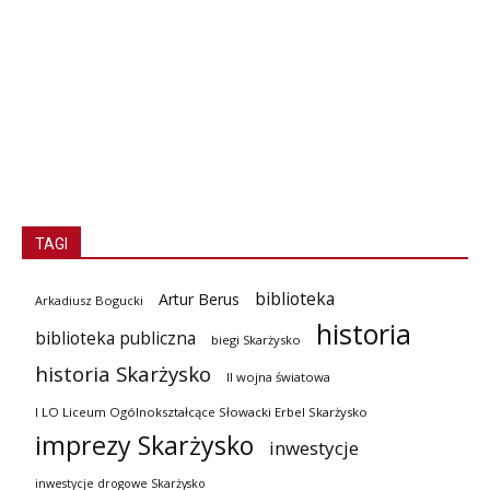
TAGI
biblioteka
Artur Berus
Arkadiusz Bogucki
historia
biblioteka publiczna
biegi Skarżysko
historia Skarżysko
II wojna światowa
I LO Liceum Ogólnokształcące Słowacki Erbel Skarżysko
imprezy Skarżysko
inwestycje
inwestycje drogowe Skarżysko