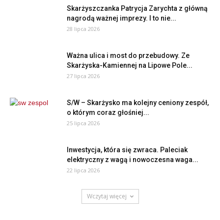
Skarżyszczanka Patrycja Zarychta z główną
nagrodą ważnej imprezy. I to nie...
28 lipca 2026
Ważna ulica i most do przebudowy. Ze
Skarżyska-Kamiennej na Lipowe Pole...
27 lipca 2026
S/W – Skarżysko ma kolejny ceniony zespół,
o którym coraz głośniej...
25 lipca 2026
Inwestycja, która się zwraca. Paleciak
elektryczny z wagą i nowoczesna waga...
22 lipca 2026
Wczytaj więcej