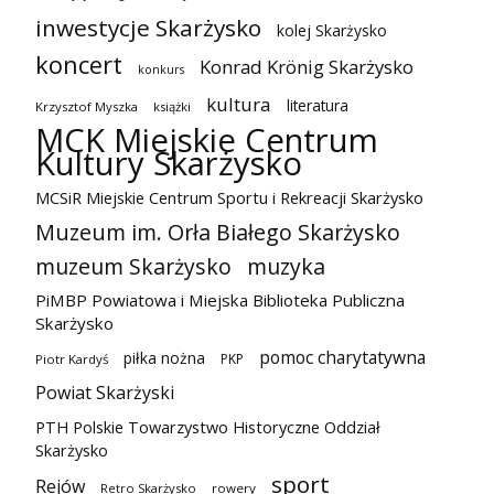
inwestycje Skarżysko
kolej Skarżysko
koncert
Konrad Krönig Skarżysko
konkurs
kultura
literatura
Krzysztof Myszka
książki
MCK Miejskie Centrum
Kultury Skarżysko
MCSiR Miejskie Centrum Sportu i Rekreacji Skarżysko
Muzeum im. Orła Białego Skarżysko
muzeum Skarżysko
muzyka
PiMBP Powiatowa i Miejska Biblioteka Publiczna
Skarżysko
pomoc charytatywna
piłka nożna
PKP
Piotr Kardyś
Powiat Skarżyski
PTH Polskie Towarzystwo Historyczne Oddział
Skarżysko
sport
Rejów
Retro Skarżysko
rowery