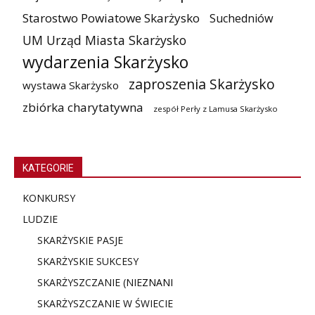
Starostwo Powiatowe Skarżysko
Suchedniów
UM Urząd Miasta Skarżysko
wydarzenia Skarżysko
zaproszenia Skarżysko
wystawa Skarżysko
zbiórka charytatywna
zespół Perły z Lamusa Skarżysko
KATEGORIE
KONKURSY
LUDZIE
SKARŻYSKIE PASJE
SKARŻYSKIE SUKCESY
SKARŻYSZCZANIE (NIE
ZNANI
SKARŻYSZCZANIE W ŚWIECIE