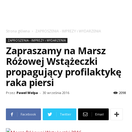
Strona główna
ZAPROSZENIA - IMPREZY i WYDARZENIA
ZAPROSZENIA - IMPREZY i WYDARZENIA
Zapraszamy na Marsz
Różowej Wstążeczki
propagujący profilaktykę
raka piersi
Przez
Paweł Wełpa
-
30 września 2016
2098
Facebook
Twitter
Email