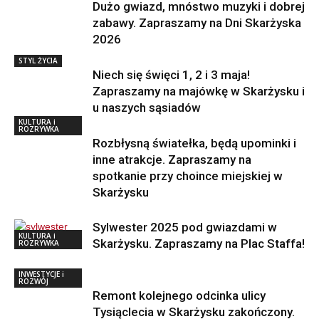
Dużo gwiazd, mnóstwo muzyki i dobrej
zabawy. Zapraszamy na Dni Skarżyska
2026
STYL ŻYCIA
Niech się święci 1, 2 i 3 maja!
Zapraszamy na majówkę w Skarżysku i
u naszych sąsiadów
KULTURA i
ROZRYWKA
Rozbłysną światełka, będą upominki i
inne atrakcje. Zapraszamy na
spotkanie przy choince miejskiej w
Skarżysku
Sylwester 2025 pod gwiazdami w
KULTURA i
Skarżysku. Zapraszamy na Plac Staffa!
ROZRYWKA
INWESTYCJE i
ROZWÓJ
Remont kolejnego odcinka ulicy
Tysiąclecia w Skarżysku zakończony.