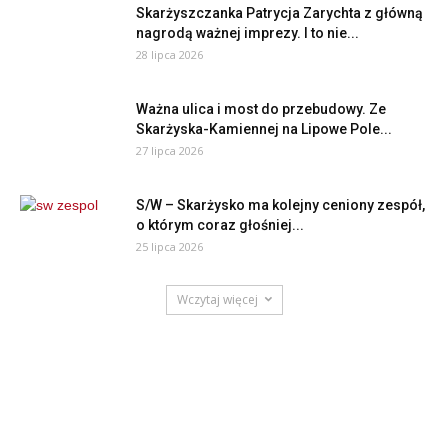
Skarżyszczanka Patrycja Zarychta z główną
nagrodą ważnej imprezy. I to nie...
28 lipca 2026
Ważna ulica i most do przebudowy. Ze
Skarżyska-Kamiennej na Lipowe Pole...
27 lipca 2026
S/W – Skarżysko ma kolejny ceniony zespół,
o którym coraz głośniej...
25 lipca 2026
Wczytaj więcej