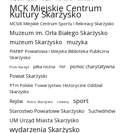
MCK Miejskie Centrum
Kultury Skarżysko
MCSiR Miejskie Centrum Sportu i Rekreacji Skarżysko
Muzeum im. Orła Białego Skarżysko
muzeum Skarżysko
muzyka
PiMBP Powiatowa i Miejska Biblioteka Publiczna
Skarżysko
pomoc charytatywna
piłka nożna
PKP
Piotr Kardyś
Powiat Skarżyski
PTH Polskie Towarzystwo Historyczne Oddział
Skarżysko
sport
Rejów
Retro Skarżysko
rowery
Starostwo Powiatowe Skarżysko
Suchedniów
UM Urząd Miasta Skarżysko
wydarzenia Skarżysko