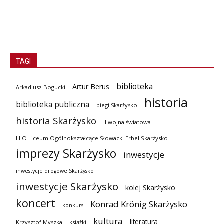
TAGI
biblioteka
Artur Berus
Arkadiusz Bogucki
historia
biblioteka publiczna
biegi Skarżysko
historia Skarżysko
II wojna światowa
I LO Liceum Ogólnokształcące Słowacki Erbel Skarżysko
imprezy Skarżysko
inwestycje
inwestycje drogowe Skarżysko
inwestycje Skarżysko
kolej Skarżysko
koncert
Konrad Krönig Skarżysko
konkurs
kultura
literatura
Krzysztof Myszka
książki