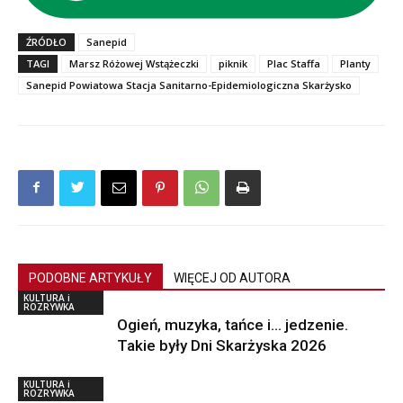
ŹRÓDŁO
Sanepid
TAGI
Marsz Różowej Wstążeczki
piknik
Plac Staffa
Planty
Sanepid Powiatowa Stacja Sanitarno-Epidemiologiczna Skarżysko
PODOBNE ARTYKUŁY
WIĘCEJ OD AUTORA
KULTURA i
ROZRYWKA
Ogień, muzyka, tańce i… jedzenie.
Takie były Dni Skarżyska 2026
KULTURA i
ROZRYWKA