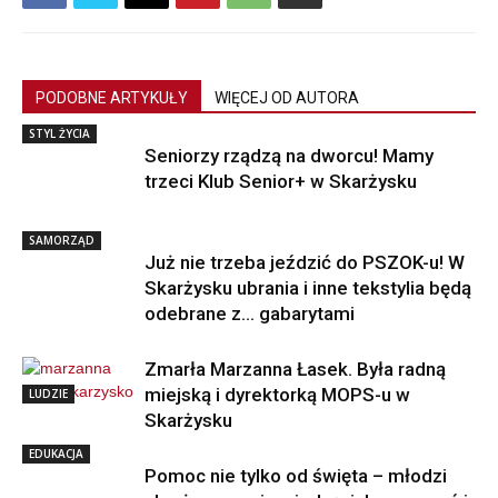
PODOBNE ARTYKUŁY
WIĘCEJ OD AUTORA
STYL ŻYCIA
Seniorzy rządzą na dworcu! Mamy
trzeci Klub Senior+ w Skarżysku
SAMORZĄD
Już nie trzeba jeździć do PSZOK-u! W
Skarżysku ubrania i inne tekstylia będą
odebrane z… gabarytami
Zmarła Marzanna Łasek. Była radną
miejską i dyrektorką MOPS-u w
LUDZIE
Skarżysku
EDUKACJA
Pomoc nie tylko od święta – młodzi