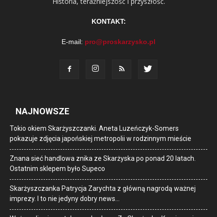
Historia, teraźniejszość i przyszłość.
KONTAKT:
E-mail:
pro@proskarzysko.pl
NAJNOWSZE
Tokio okiem Skarżyszczanki. Aneta Luzeńczyk-Somers
pokazuje zdjęcia japońskiej metropolii w rodzinnym mieście
Znana sieć handlowa znika ze Skarżyska po ponad 20 latach.
Ostatnim sklepem było Supeco
Skarżyszczanka Patrycja Zarychta z główną nagrodą ważnej
imprezy. I to nie jedyny dobry news…