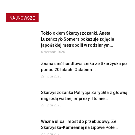
NAJNOWSZE
Tokio okiem Skarżyszczanki. Aneta
Luzeńczyk-Somers pokazuje zdjęcia
japońskiej metropolii w rodzinnym...
6 sierpnia 2026
Znana sieć handlowa znika ze Skarżyska po
ponad 20 latach. Ostatnim...
29 lipca 2026
Skarżyszczanka Patrycja Zarychta z główną
nagrodą ważnej imprezy. I to nie...
28 lipca 2026
Ważna ulica i most do przebudowy. Ze
Skarżyska-Kamiennej na Lipowe Pole...
27 lipca 2026