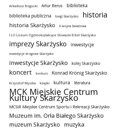
biblioteka
Artur Berus
Arkadiusz Bogucki
historia
biblioteka publiczna
biegi Skarżysko
historia Skarżysko
II wojna światowa
I LO Liceum Ogólnokształcące Słowacki Erbel Skarżysko
imprezy Skarżysko
inwestycje
inwestycje drogowe Skarżysko
inwestycje Skarżysko
kolej Skarżysko
koncert
Konrad Krönig Skarżysko
konkurs
kultura
literatura
Krzysztof Myszka
książki
MCK Miejskie Centrum
Kultury Skarżysko
MCSiR Miejskie Centrum Sportu i Rekreacji Skarżysko
Muzeum im. Orła Białego Skarżysko
muzeum Skarżysko
muzyka