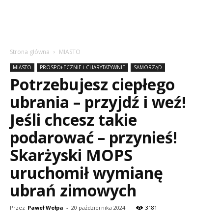
Strona główna
MIASTO
MIASTO
PROSPOŁECZNIE i CHARYTATYWNIE
SAMORZĄD
Potrzebujesz ciepłego
ubrania – przyjdź i weź!
Jeśli chcesz takie
podarować – przynieś!
Skarżyski MOPS
uruchomił wymianę
ubrań zimowych
Przez
Paweł Wełpa
-
20 października 2024
3181