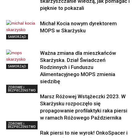
skarżyszczanie wiedzą, jak pomagać i
pięknie to pokazali
Michał Kocia nowym dyrektorem
MOPS w Skarżysku
SAMORZĄD
Ważna zmiana dla mieszkańców
Skarżyska. Dział Świadczeń
SAMORZĄD
Rodzinnych i Funduszu
Alimentacyjnego MOPS zmienia
siedzibę
ZDROWIE i
BEZPIECZEŃSTWO
Marsz Różowej Wstążeczki 2023. W
Skarżysku rozpoczęło się
propagowanie profilaktyki raka piersi
w ramach Różowego Października
ZDROWIE i
BEZPIECZEŃSTWO
Rak piersi to nie wyrok! OnkoSpacer i