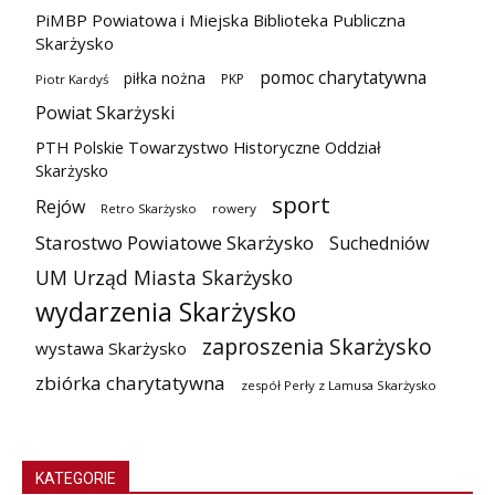
PiMBP Powiatowa i Miejska Biblioteka Publiczna
Skarżysko
pomoc charytatywna
piłka nożna
PKP
Piotr Kardyś
Powiat Skarżyski
PTH Polskie Towarzystwo Historyczne Oddział
Skarżysko
sport
Rejów
Retro Skarżysko
rowery
Starostwo Powiatowe Skarżysko
Suchedniów
UM Urząd Miasta Skarżysko
wydarzenia Skarżysko
zaproszenia Skarżysko
wystawa Skarżysko
zbiórka charytatywna
zespół Perły z Lamusa Skarżysko
KATEGORIE