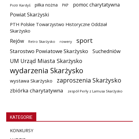
pomoc charytatywna
piłka nożna
PKP
Piotr Kardyś
Powiat Skarżyski
PTH Polskie Towarzystwo Historyczne Oddział
Skarżysko
sport
Rejów
Retro Skarżysko
rowery
Starostwo Powiatowe Skarżysko
Suchedniów
UM Urząd Miasta Skarżysko
wydarzenia Skarżysko
zaproszenia Skarżysko
wystawa Skarżysko
zbiórka charytatywna
zespół Perły z Lamusa Skarżysko
KATEGORIE
KONKURSY