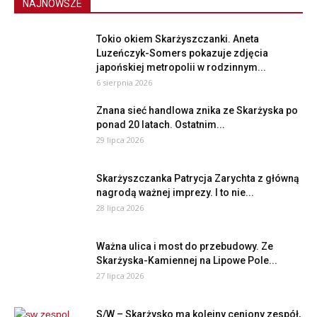
NAJNOWSZE
Tokio okiem Skarżyszczanki. Aneta
Luzeńczyk-Somers pokazuje zdjęcia
japońskiej metropolii w rodzinnym...
6 sierpnia 2026
Znana sieć handlowa znika ze Skarżyska po
ponad 20 latach. Ostatnim...
29 lipca 2026
Skarżyszczanka Patrycja Zarychta z główną
nagrodą ważnej imprezy. I to nie...
28 lipca 2026
Ważna ulica i most do przebudowy. Ze
Skarżyska-Kamiennej na Lipowe Pole...
27 lipca 2026
S/W – Skarżysko ma kolejny ceniony zespół,