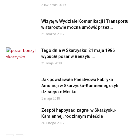
2 kwietnia 2019
Wizytę w Wydziale Komunikacji i Transportu
w starostwie można umówić przez...
21 marca 2017
Tego dnia w Skarżysku: 21 maja 1986
wybuchł pożar w Benzylu....
21 maja 2019
Jak powstawała Państwowa Fabryka
Amunicji w Skarżysku-Kamiennej, czyli
dzisiejsze Mesko
5 maja 2018
Zespół happysad zagrał w Skarżysku-
Kamiennej, rodzinnym mieście
26 lutego 2017