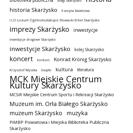
biegi Skarżysko
historia Skarżysko
II wojna światowa
I LO Liceum Ogólnokształcące Słowacki Erbel Skarżysko
imprezy Skarżysko
inwestycje
inwestycje drogowe Skarżysko
inwestycje Skarżysko
kolej Skarżysko
koncert
Konrad Krönig Skarżysko
konkurs
kultura
literatura
Krzysztof Myszka
książki
MCK Miejskie Centrum
Kultury Skarżysko
MCSiR Miejskie Centrum Sportu i Rekreacji Skarżysko
Muzeum im. Orła Białego Skarżysko
muzeum Skarżysko
muzyka
PiMBP Powiatowa i Miejska Biblioteka Publiczna
Skarżysko