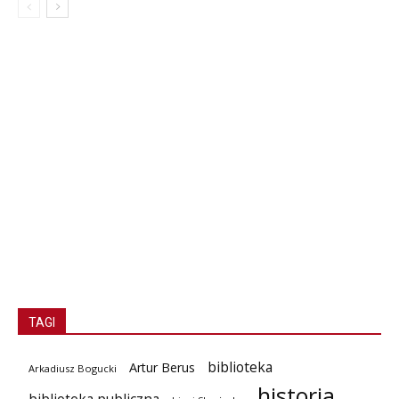
TAGI
biblioteka
Artur Berus
Arkadiusz Bogucki
historia
biblioteka publiczna