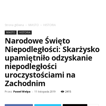
Strona główna
MIASTO
HISTORIA
MIASTO
HISTORIA
Narodowe Święto
Niepodległości: Skarżysko
upamiętniło odzyskanie
niepodległości
uroczystościami na
Zachodnim
Przez
Paweł Wełpa
-
11 listopada 2019
2415