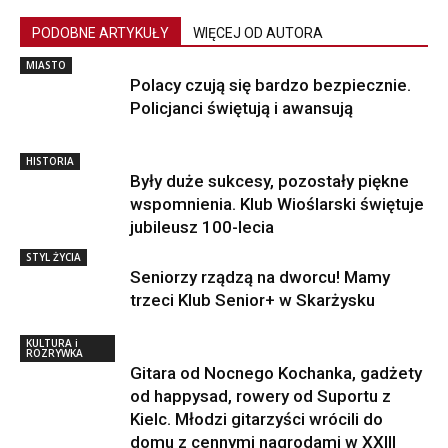
PODOBNE ARTYKUŁY
WIĘCEJ OD AUTORA
MIASTO
Polacy czują się bardzo bezpiecznie.
Policjanci świętują i awansują
HISTORIA
Były duże sukcesy, pozostały piękne
wspomnienia. Klub Wioślarski świętuje
jubileusz 100-lecia
STYL ŻYCIA
Seniorzy rządzą na dworcu! Mamy
trzeci Klub Senior+ w Skarżysku
KULTURA i
ROZRYWKA
Gitara od Nocnego Kochanka, gadżety
od happysad, rowery od Suportu z
Kielc. Młodzi gitarzyści wrócili do
domu z cennymi nagrodami w XXIII