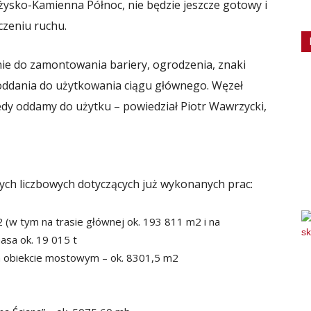
rżysko-Kamienna Północ, nie będzie jeszcze gotowy i
zeniu ruchu.
nie do zamontowania bariery, ogrodzenia, znaki
oddania do użytkowania ciągu głównego. Węzeł
y oddamy do użytku – powiedział Piotr Wawrzycki,
ch liczbowych dotyczących już wykonanych prac:
 (w tym na trasie głównej ok. 193 811 m2 i na
asa ok. 19 015 t
m obiekcie mostowym – ok. 8301,5 m2