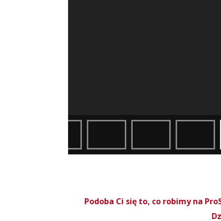
Podoba Ci się to, co robimy na P
Dz