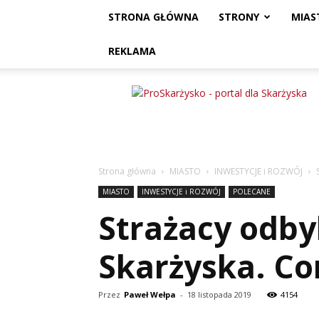
STRONA GŁÓWNA
STRONY
MIAS
REKLAMA
ProSkarżysko
Strona główna
MIASTO
INWESTYCJE i ROZWÓJ
MIASTO
INWESTYCJE i ROZWÓJ
POLECANE
Strażacy odby
Skarżyska. Cor
Przez
Paweł Wełpa
-
18 listopada 2019
4154