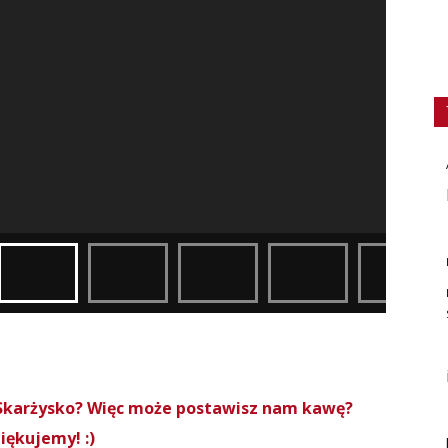
roSkarżysko? Więc może postawisz nam kawę?
iękujemy! :)