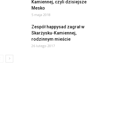
Kamiennej, czyli dzisiejsze
Mesko
5 maja 2018
Zespół happysad zagrał w
Skarżysku-Kamiennej,
rodzinnym mieście
26 lutego 2017