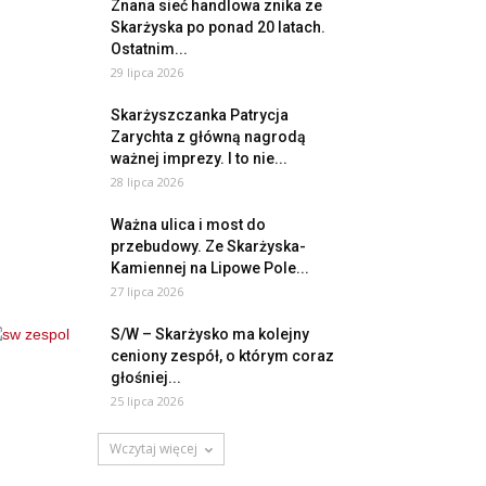
Znana sieć handlowa znika ze
Skarżyska po ponad 20 latach.
Ostatnim...
29 lipca 2026
Skarżyszczanka Patrycja
Zarychta z główną nagrodą
ważnej imprezy. I to nie...
28 lipca 2026
Ważna ulica i most do
przebudowy. Ze Skarżyska-
Kamiennej na Lipowe Pole...
27 lipca 2026
S/W – Skarżysko ma kolejny
ceniony zespół, o którym coraz
głośniej...
25 lipca 2026
Wczytaj więcej