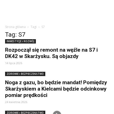
Strona główna
Tagi
S7
Tag: S7
INWESTYCJE i ROZWÓJ
Rozpoczął się remont na węźle na S7 i
DK42 w Skarżysku. Są objazdy
14 lipca 2026
ZDROWIE i BEZPIECZEŃSTWO
Noga z gazu, bo będzie mandat! Pomiędzy
Skarżyskiem a Kielcami będzie odcinkowy
pomiar prędkości
24 kwietnia 2026
ZDROWIE i BEZPIECZEŃSTWO