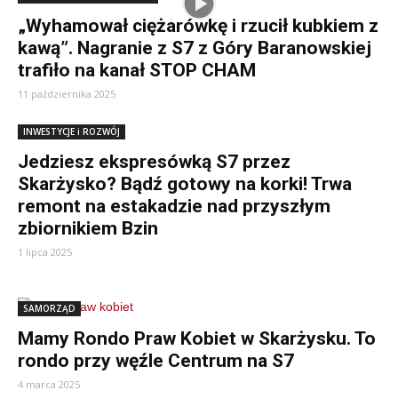
„Wyhamował ciężarówkę i rzucił kubkiem z
kawą”. Nagranie z S7 z Góry Baranowskiej
trafiło na kanał STOP CHAM
11 października 2025
INWESTYCJE i ROZWÓJ
Jedziesz ekspresówką S7 przez
Skarżysko? Bądź gotowy na korki! Trwa
remont na estakadzie nad przyszłym
zbiornikiem Bzin
1 lipca 2025
SAMORZĄD
Mamy Rondo Praw Kobiet w Skarżysku. To
rondo przy węźle Centrum na S7
4 marca 2025