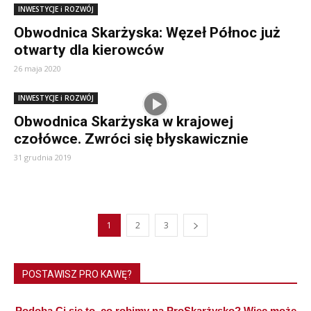
INWESTYCJE i ROZWÓJ
Obwodnica Skarżyska: Węzeł Północ już
otwarty dla kierowców
26 maja 2020
INWESTYCJE i ROZWÓJ
Obwodnica Skarżyska w krajowej
czołówce. Zwróci się błyskawicznie
31 grudnia 2019
1
2
3
POSTAWISZ PRO KAWĘ?
Podoba Ci się to, co robimy na ProSkarżysko? Więc może