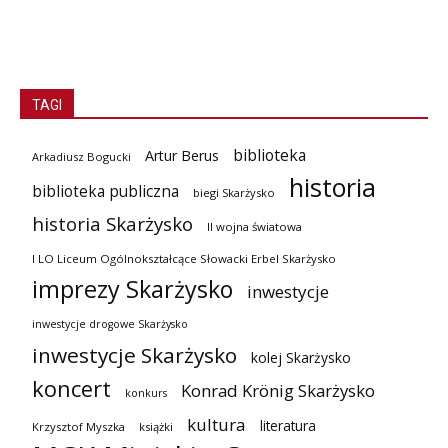
TAGI
biblioteka
Artur Berus
Arkadiusz Bogucki
historia
biblioteka publiczna
biegi Skarżysko
historia Skarżysko
II wojna światowa
I LO Liceum Ogólnokształcące Słowacki Erbel Skarżysko
imprezy Skarżysko
inwestycje
inwestycje drogowe Skarżysko
inwestycje Skarżysko
kolej Skarżysko
koncert
Konrad Krönig Skarżysko
konkurs
kultura
literatura
Krzysztof Myszka
książki