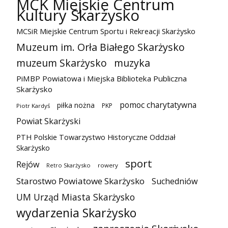
MCK Miejskie Centrum
Kultury Skarżysko
MCSiR Miejskie Centrum Sportu i Rekreacji Skarżysko
Muzeum im. Orła Białego Skarżysko
muzeum Skarżysko
muzyka
PiMBP Powiatowa i Miejska Biblioteka Publiczna
Skarżysko
pomoc charytatywna
piłka nożna
PKP
Piotr Kardyś
Powiat Skarżyski
PTH Polskie Towarzystwo Historyczne Oddział
Skarżysko
sport
Rejów
Retro Skarżysko
rowery
Starostwo Powiatowe Skarżysko
Suchedniów
UM Urząd Miasta Skarżysko
wydarzenia Skarżysko