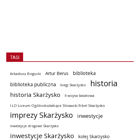
TAGI
biblioteka
Artur Berus
Arkadiusz Bogucki
historia
biblioteka publiczna
biegi Skarżysko
historia Skarżysko
II wojna światowa
I LO Liceum Ogólnokształcące Słowacki Erbel Skarżysko
imprezy Skarżysko
inwestycje
inwestycje drogowe Skarżysko
inwestycje Skarżysko
kolej Skarżysko