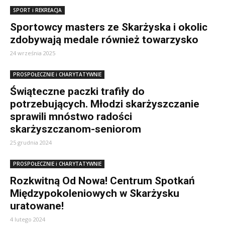
SPORT i REKREACJA
Sportowcy masters ze Skarżyska i okolic
zdobywają medale również towarzysko
24 września 2025
PROSPOŁECZNIE i CHARYTATYWNIE
Świąteczne paczki trafiły do
potrzebujących. Młodzi skarżyszczanie
sprawili mnóstwo radości
skarżyszczanom-seniorom
25 grudnia 2024
PROSPOŁECZNIE i CHARYTATYWNIE
Rozkwitną Od Nowa! Centrum Spotkań
Międzypokoleniowych w Skarżysku
uratowane!
4 lutego 2024