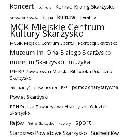
koncert
Konrad Krönig Skarżysko
konkurs
kultura
literatura
Krzysztof Myszka
książki
MCK Miejskie Centrum
Kultury Skarżysko
MCSiR Miejskie Centrum Sportu i Rekreacji Skarżysko
Muzeum im. Orła Białego Skarżysko
muzeum Skarżysko
muzyka
PiMBP Powiatowa i Miejska Biblioteka Publiczna
Skarżysko
pomoc charytatywna
piłka nożna
PKP
Piotr Kardyś
Powiat Skarżyski
PTH Polskie Towarzystwo Historyczne Oddział
Skarżysko
sport
Rejów
Retro Skarżysko
rowery
Starostwo Powiatowe Skarżysko
Suchedniów