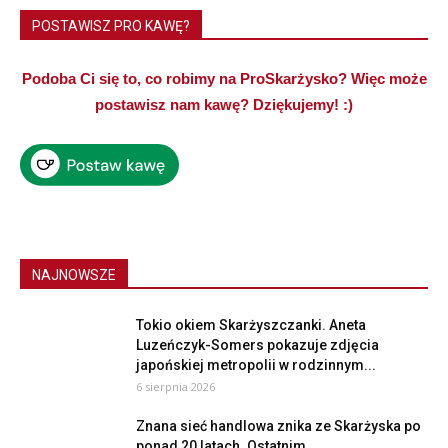
POSTAWISZ PRO KAWĘ?
Podoba Ci się to, co robimy na ProSkarżysko? Więc może
postawisz nam kawę? Dziękujemy! :)
NAJNOWSZE
Tokio okiem Skarżyszczanki. Aneta
Luzeńczyk-Somers pokazuje zdjęcia
japońskiej metropolii w rodzinnym...
6 sierpnia 2026
Znana sieć handlowa znika ze Skarżyska po
ponad 20 latach. Ostatnim...