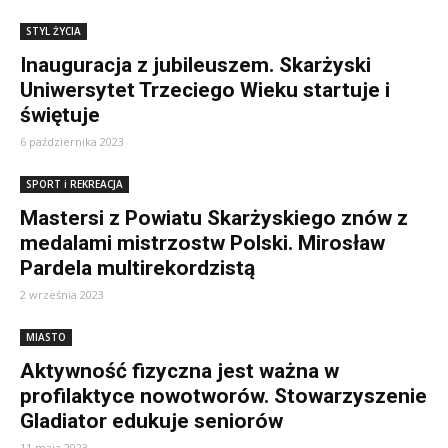
STYL ŻYCIA
Inauguracja z jubileuszem. Skarżyski
Uniwersytet Trzeciego Wieku startuje i
świętuje
6 października 2023
SPORT i REKREACJA
Mastersi z Powiatu Skarżyskiego znów z
medalami mistrzostw Polski. Mirosław
Pardela multirekordzistą
2 września 2023
MIASTO
Aktywność fizyczna jest ważna w
profilaktyce nowotworów. Stowarzyszenie
Gladiator edukuje seniorów
11 maja 2023