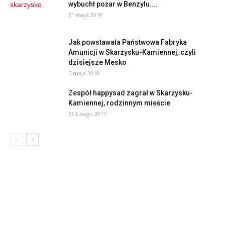
wybuchł pożar w Benzylu....
21 maja 2019
Jak powstawała Państwowa Fabryka
Amunicji w Skarżysku-Kamiennej, czyli
dzisiejsze Mesko
5 maja 2018
Zespół happysad zagrał w Skarżysku-
Kamiennej, rodzinnym mieście
26 lutego 2017