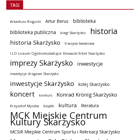
TAGI
biblioteka
Artur Berus
Arkadiusz Bogucki
historia
biblioteka publiczna
biegi Skarżysko
historia Skarżysko
II wojna światowa
I LO Liceum Ogólnokształcące Słowacki Erbel Skarżysko
imprezy Skarżysko
inwestycje
inwestycje drogowe Skarżysko
inwestycje Skarżysko
kolej Skarżysko
koncert
Konrad Krönig Skarżysko
konkurs
kultura
literatura
Krzysztof Myszka
książki
MCK Miejskie Centrum
Kultury Skarżysko
MCSiR Miejskie Centrum Sportu i Rekreacji Skarżysko