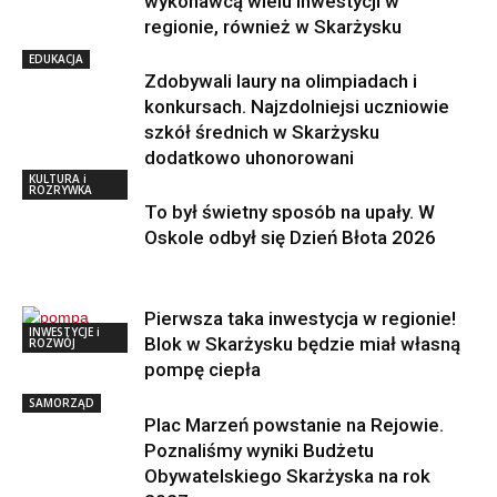
wykonawcą wielu inwestycji w
regionie, również w Skarżysku
EDUKACJA
Zdobywali laury na olimpiadach i
konkursach. Najzdolniejsi uczniowie
szkół średnich w Skarżysku
dodatkowo uhonorowani
KULTURA i
ROZRYWKA
To był świetny sposób na upały. W
Oskole odbył się Dzień Błota 2026
Pierwsza taka inwestycja w regionie!
INWESTYCJE i
Blok w Skarżysku będzie miał własną
ROZWÓJ
pompę ciepła
SAMORZĄD
Plac Marzeń powstanie na Rejowie.
Poznaliśmy wyniki Budżetu
Obywatelskiego Skarżyska na rok