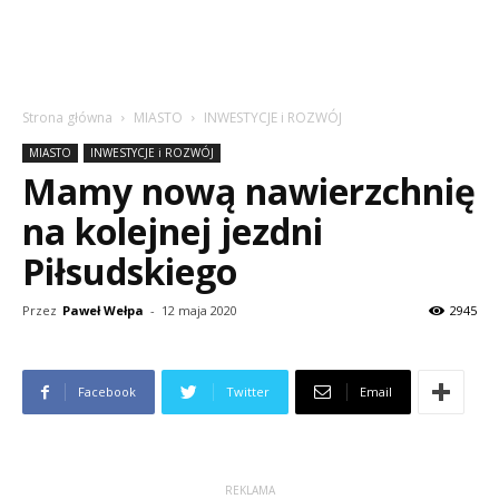
Strona główna
MIASTO
INWESTYCJE i ROZWÓJ
MIASTO
INWESTYCJE i ROZWÓJ
Mamy nową nawierzchnię
na kolejnej jezdni
Piłsudskiego
Przez
Paweł Wełpa
-
12 maja 2020
2945
Facebook
Twitter
Email
REKLAMA