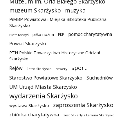
Muzeum im. Orła Białego Skarżysko
muzeum Skarżysko
muzyka
PiMBP Powiatowa i Miejska Biblioteka Publiczna
Skarżysko
pomoc charytatywna
piłka nożna
PKP
Piotr Kardyś
Powiat Skarżyski
PTH Polskie Towarzystwo Historyczne Oddział
Skarżysko
sport
Rejów
Retro Skarżysko
rowery
Starostwo Powiatowe Skarżysko
Suchedniów
UM Urząd Miasta Skarżysko
wydarzenia Skarżysko
zaproszenia Skarżysko
wystawa Skarżysko
zbiórka charytatywna
zespół Perły z Lamusa Skarżysko