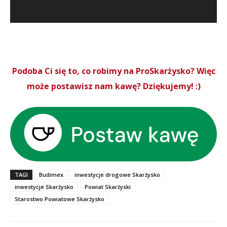
Podoba Ci się to, co robimy na ProSkarżysko? Więc
może postawisz nam kawę? Dziękujemy! :)
TAGI
Budimex
inwestycje drogowe Skarżysko
inwestycje Skarżysko
Powiat Skarżyski
Starostwo Powiatowe Skarżysko