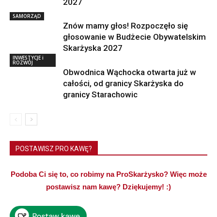
2027
SAMORZĄD
Znów mamy głos! Rozpoczęło się
głosowanie w Budżecie Obywatelskim
Skarżyska 2027
INWESTYCJE i
ROZWÓJ
Obwodnica Wąchocka otwarta już w
całości, od granicy Skarżyska do
granicy Starachowic
POSTAWISZ PRO KAWĘ?
Podoba Ci się to, co robimy na ProSkarżysko? Więc może
postawisz nam kawę? Dziękujemy! :)