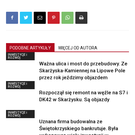
PODOBNE ARTYKUŁY
WIĘCEJ OD AUTORA
INWESTYCJE i
ROZWÓJ
Ważna ulica i most do przebudowy. Ze
Skarżyska-Kamiennej na Lipowe Pole
przez rok jeździmy objazdem
INWESTYCJE i
ROZWÓJ
Rozpoczął się remont na węźle na S7 i
DK42 w Skarżysku. Są objazdy
INWESTYCJE i
ROZWÓJ
Uznana firma budowalna ze
Świętokrzyskiego bankrutuje. Była