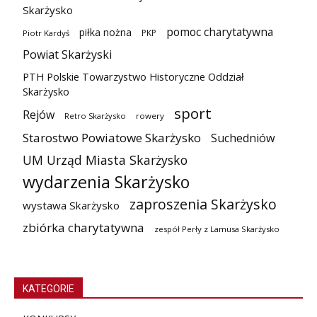
Skarżysko
pomoc charytatywna
piłka nożna
PKP
Piotr Kardyś
Powiat Skarżyski
PTH Polskie Towarzystwo Historyczne Oddział
Skarżysko
sport
Rejów
Retro Skarżysko
rowery
Starostwo Powiatowe Skarżysko
Suchedniów
UM Urząd Miasta Skarżysko
wydarzenia Skarżysko
zaproszenia Skarżysko
wystawa Skarżysko
zbiórka charytatywna
zespół Perły z Lamusa Skarżysko
KATEGORIE