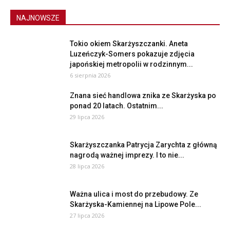
NAJNOWSZE
Tokio okiem Skarżyszczanki. Aneta
Luzeńczyk-Somers pokazuje zdjęcia
japońskiej metropolii w rodzinnym...
6 sierpnia 2026
Znana sieć handlowa znika ze Skarżyska po
ponad 20 latach. Ostatnim...
29 lipca 2026
Skarżyszczanka Patrycja Zarychta z główną
nagrodą ważnej imprezy. I to nie...
28 lipca 2026
Ważna ulica i most do przebudowy. Ze
Skarżyska-Kamiennej na Lipowe Pole...
27 lipca 2026