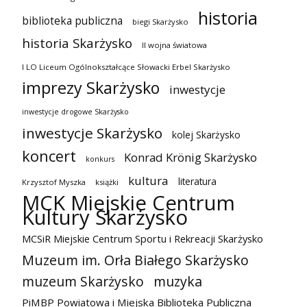
historia
biblioteka publiczna
biegi Skarżysko
historia Skarżysko
II wojna światowa
I LO Liceum Ogólnokształcące Słowacki Erbel Skarżysko
imprezy Skarżysko
inwestycje
inwestycje drogowe Skarżysko
inwestycje Skarżysko
kolej Skarżysko
koncert
Konrad Krönig Skarżysko
konkurs
kultura
literatura
Krzysztof Myszka
książki
MCK Miejskie Centrum
Kultury Skarżysko
MCSiR Miejskie Centrum Sportu i Rekreacji Skarżysko
Muzeum im. Orła Białego Skarżysko
muzeum Skarżysko
muzyka
PiMBP Powiatowa i Miejska Biblioteka Publiczna