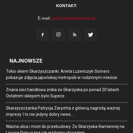
KONTAKT:
E-mail:
pro@proskarzysko.pl
NAJNOWSZE
Tokio okiem Skarżyszczanki. Aneta Luzeńczyk-Somers
pokazuje zdjęcia japońskiej metropolii w rodzinnym mieście
Znana sieć handlowa znika ze Skarżyska po ponad 20 latach.
Ostatnim sklepem było Supeco
Skarżyszczanka Patrycja Zarychta z główną nagrodą ważnej
imprezy. I to nie jedyny dobry news…
Ważna ulica i most do przebudowy. Ze Skarżyska-Kamiennej na
Lipowe Pole przez rok jeździmy objazdem