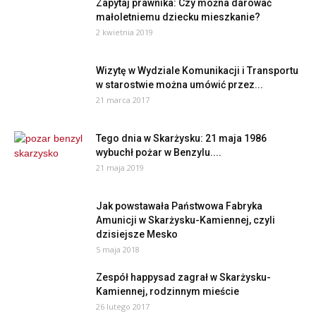
Zapytaj prawnika: Czy można darować
małoletniemu dziecku mieszkanie?
2 kwietnia 2019
Wizytę w Wydziale Komunikacji i Transportu
w starostwie można umówić przez...
21 marca 2017
Tego dnia w Skarżysku: 21 maja 1986
wybuchł pożar w Benzylu....
21 maja 2019
Jak powstawała Państwowa Fabryka
Amunicji w Skarżysku-Kamiennej, czyli
dzisiejsze Mesko
5 maja 2018
Zespół happysad zagrał w Skarżysku-
Kamiennej, rodzinnym mieście
26 lutego 2017