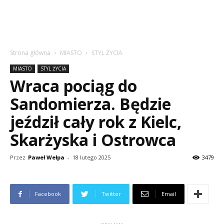
Strona główna
MIASTO
STYL ŻYCIA
MIASTO
STYL ŻYCIA
Wraca pociąg do
Sandomierza. Będzie
jeździł cały rok z Kielc,
Skarżyska i Ostrowca
Przez
Paweł Wełpa
-
18 lutego 2025
3479
Facebook
Twitter
Email