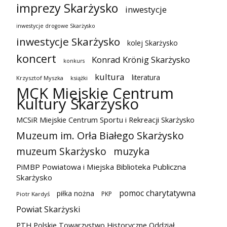
imprezy Skarżysko
inwestycje
inwestycje drogowe Skarżysko
inwestycje Skarżysko
kolej Skarżysko
koncert
Konrad Krönig Skarżysko
konkurs
kultura
literatura
Krzysztof Myszka
książki
MCK Miejskie Centrum
Kultury Skarżysko
MCSiR Miejskie Centrum Sportu i Rekreacji Skarżysko
Muzeum im. Orła Białego Skarżysko
muzeum Skarżysko
muzyka
PiMBP Powiatowa i Miejska Biblioteka Publiczna
Skarżysko
pomoc charytatywna
piłka nożna
PKP
Piotr Kardyś
Powiat Skarżyski
PTH Polskie Towarzystwo Historyczne Oddział