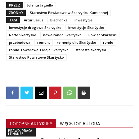
PRZEZ
Jolanta Jagiełło
ŹRÓDŁO
Starostwo Powiatowe w Skarżysku-Kamiennej
TAGI
Artur Berus
Biedronka
inwestycje
inwestycje drogowe Skarżysko
inwestycje Skarżysko
Netto Skarżysko
nowe rondo Skarżysko
Powiat Skarżyski
przebudowa
remont
remonty ulic Skarżysko
rondo
rondo Towarowa 1 Maja Skarżysko
starosta skarżyski
Starostwo Powiatowe Skarżysko
PODOBNE ARTYKUŁY
WIĘCEJ OD AUTORA
PRAWO, PRACA
i FINANSE