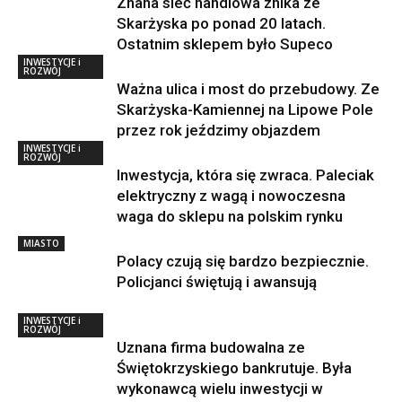
Znana sieć handlowa znika ze
Skarżyska po ponad 20 latach.
Ostatnim sklepem było Supeco
INWESTYCJE i
ROZWÓJ
Ważna ulica i most do przebudowy. Ze
Skarżyska-Kamiennej na Lipowe Pole
przez rok jeździmy objazdem
INWESTYCJE i
ROZWÓJ
Inwestycja, która się zwraca. Paleciak
elektryczny z wagą i nowoczesna
waga do sklepu na polskim rynku
MIASTO
Polacy czują się bardzo bezpiecznie.
Policjanci świętują i awansują
INWESTYCJE i
ROZWÓJ
Uznana firma budowalna ze
Świętokrzyskiego bankrutuje. Była
wykonawcą wielu inwestycji w