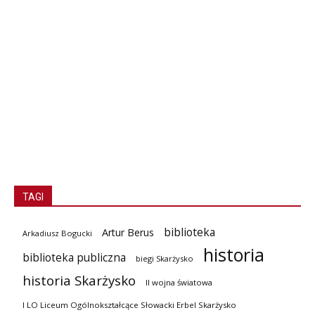
TAGI
biblioteka
Artur Berus
Arkadiusz Bogucki
historia
biblioteka publiczna
biegi Skarżysko
historia Skarżysko
II wojna światowa
I LO Liceum Ogólnokształcące Słowacki Erbel Skarżysko