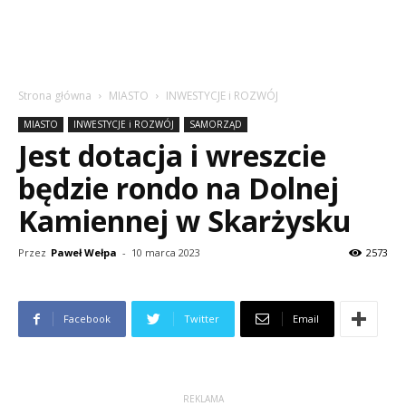
Strona główna
MIASTO
INWESTYCJE i ROZWÓJ
MIASTO
INWESTYCJE i ROZWÓJ
SAMORZĄD
Jest dotacja i wreszcie
będzie rondo na Dolnej
Kamiennej w Skarżysku
Przez
Paweł Wełpa
-
10 marca 2023
2573
Facebook
Twitter
Email
REKLAMA