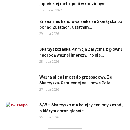
japońskiej metropolii w rodzinnym...
6 sierpnia 2026
Znana sieć handlowa znika ze Skarżyska po
ponad 20 latach. Ostatnim...
29 lipca 2026
Skarżyszczanka Patrycja Zarychta z główną
nagrodą ważnej imprezy. I to nie...
28 lipca 2026
Ważna ulica i most do przebudowy. Ze
Skarżyska-Kamiennej na Lipowe Pole...
27 lipca 2026
S/W – Skarżysko ma kolejny ceniony zespół,
o którym coraz głośniej...
25 lipca 2026