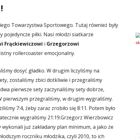
!
kiego Towarzystwa Sportowego. Tutaj również były
y pojedyncze piłki. Nasi młodzi siatkarze
 Frąckiewiczowi
i
Grzegorzowi
 istny rollercoaster emocjonalny.
liśmy dosyć gładko. W drugim liczyliśmy na
ty, zostaliśmy zbici dotkliwie i przegraliśmy
dwa pierwsze sety zaczynaliśmy sety dobrze,
W pierwszym przegraliśmy, w drugim wygraliśmy.
iśmy 7:4, żeby zaraz zrobiło się 8:11. Potem było
tatecznie wygraliśmy 21:19.
Grzegorz Wierzbowicz
 wykonali już zakładany plan minimum, a jako że
odszym roczniku młodzika, czyli 2010, to ich