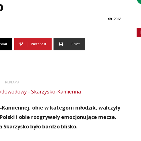
o
2063
mail
Pinterest
Print
REKLAMA
-Kamiennej, obie w kategorii młodzik, walczyły
olski i obie rozgrywały emocjonujące mecze.
 Skarżysko było bardzo blisko.