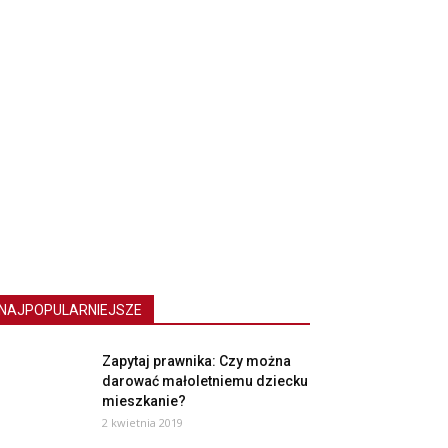
NAJPOPULARNIEJSZE
Zapytaj prawnika: Czy można
darować małoletniemu dziecku
mieszkanie?
2 kwietnia 2019