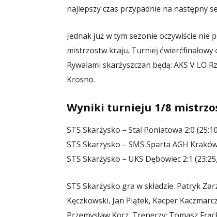
najlepszy czas przypadnie na następny s
Jednak już w tym sezonie oczywiście nie p
mistrzostw kraju. Turniej ćwierćfinałowy 
Rywalami skarżyszczan będą: AKS V LO R
Krosno.
Wyniki turnieju 1/8 mistrz
STS Skarżysko – Stal Poniatowa 2:0 (25:10
STS Skarżysko – SMS Sparta AGH Kraków 0
STS Skarżysko – UKS Dębowiec 2:1 (23:25, 
STS Skarżysko gra w składzie: Patryk Zarz
Kęczkowski, Jan Piątek, Kacper Kaczmarcz
Przemysław Kocz. Trenerzy: Tomasz Frąck