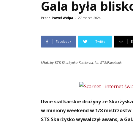
Gala była blisk
Przez
Paweł Wełpa
-
27 marca 2024
Facebook
Twitter
E
Młodzicy STS Skarżysko-Kamienna; fot. STS/Facebook
Dwie siatkarskie drużyny ze Skarżyska
w miniony weekend w 1/8 mistrzostw P
STS Skarżysko wywalczył awans, a Gala