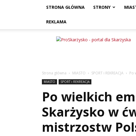
STRONA GŁÓWNA
STRONY
MIAS
REKLAMA
ProSkarżysko
Strona główna
MIASTO
SPORT i REKREACJA
Po 
MIASTO
SPORT i REKREACJA
Po wielkich em
Skarżysko w ćw
mistrzostw Pol