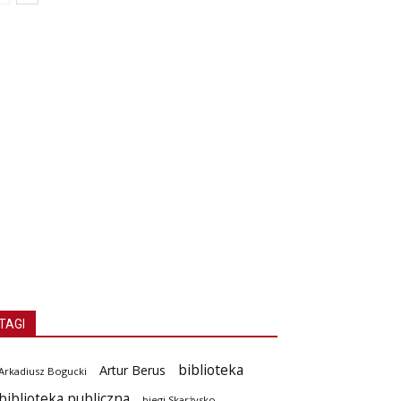
TAGI
biblioteka
Artur Berus
Arkadiusz Bogucki
biblioteka publiczna
biegi Skarżysko