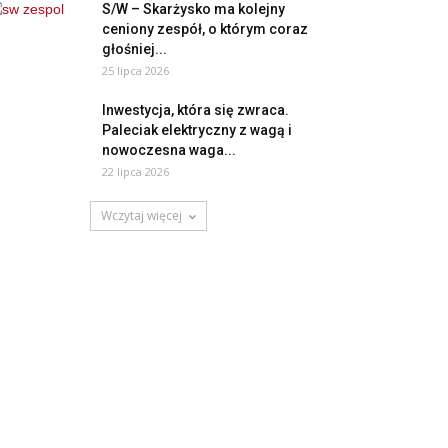
S/W – Skarżysko ma kolejny
ceniony zespół, o którym coraz
głośniej...
25 lipca 2026
Inwestycja, która się zwraca.
Paleciak elektryczny z wagą i
nowoczesna waga...
22 lipca 2026
Wczytaj więcej