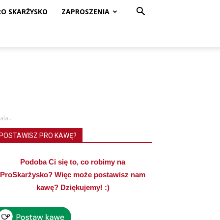
RO SKARŻYSKO
ZAPROSZENIA
la...
POSTAWISZ PRO KAWĘ?
Podoba Ci się to, co robimy na
ProSkarżysko? Więc może postawisz nam
kawę? Dziękujemy! :)