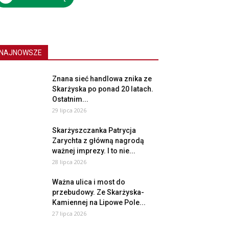
NAJNOWSZE
Znana sieć handlowa znika ze
Skarżyska po ponad 20 latach.
Ostatnim...
29 lipca 2026
Skarżyszczanka Patrycja
Zarychta z główną nagrodą
ważnej imprezy. I to nie...
28 lipca 2026
Ważna ulica i most do
przebudowy. Ze Skarżyska-
Kamiennej na Lipowe Pole...
27 lipca 2026