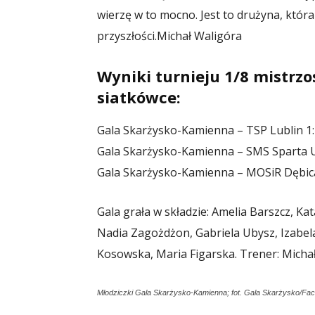
wierzę w to mocno. Jest to drużyna, któr
przyszłości.
Michał Waligóra
Wyniki turnieju 1/8 mistrzo
siatkówce:
Gala Skarżysko-Kamienna – TSP Lublin 1:2 
Gala Skarżysko-Kamienna – SMS Sparta UJ
Gala Skarżysko-Kamienna – MOSiR Dębica 
Gala grała w składzie: Amelia Barszcz, Ka
Nadia Zagożdżon, Gabriela Ubysz, Izabela
Kosowska, Maria Figarska. Trener: Michał
Młodziczki Gala Skarżysko-Kamienna; fot. Gala Skarżysko/Fa