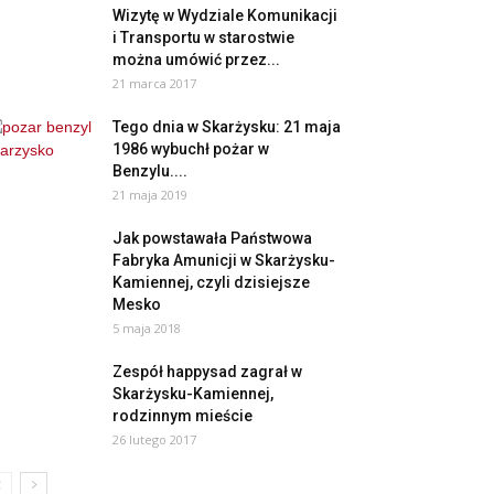
Wizytę w Wydziale Komunikacji
i Transportu w starostwie
można umówić przez...
21 marca 2017
Tego dnia w Skarżysku: 21 maja
1986 wybuchł pożar w
Benzylu....
21 maja 2019
Jak powstawała Państwowa
Fabryka Amunicji w Skarżysku-
Kamiennej, czyli dzisiejsze
Mesko
5 maja 2018
Zespół happysad zagrał w
Skarżysku-Kamiennej,
rodzinnym mieście
26 lutego 2017