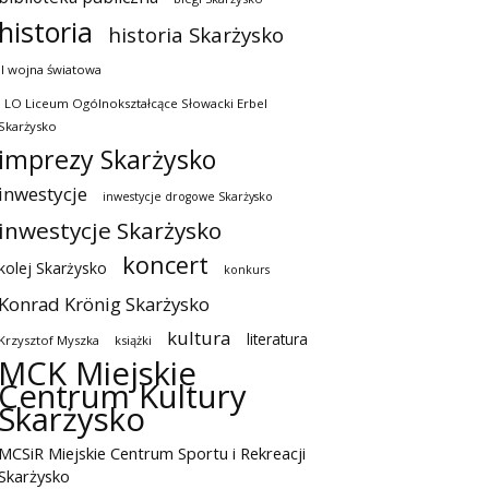
historia
historia Skarżysko
II wojna światowa
I LO Liceum Ogólnokształcące Słowacki Erbel
Skarżysko
imprezy Skarżysko
inwestycje
inwestycje drogowe Skarżysko
inwestycje Skarżysko
koncert
kolej Skarżysko
konkurs
Konrad Krönig Skarżysko
kultura
literatura
Krzysztof Myszka
książki
MCK Miejskie
Centrum Kultury
Skarżysko
MCSiR Miejskie Centrum Sportu i Rekreacji
Skarżysko