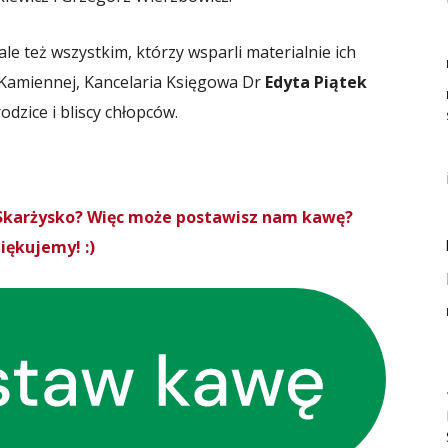
 ale też wszystkim, którzy wsparli materialnie ich
a-Kamiennej, Kancelaria Księgowa Dr
Edyta Piątek
dzice i bliscy chłopców.
roSkarżysko? Więc może postawisz nam kawę?
iękujemy! :)