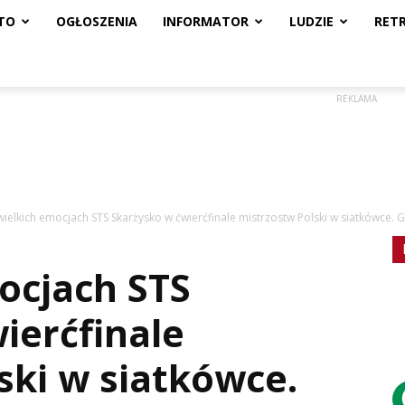
TO
OGŁOSZENIA
INFORMATOR
LUDZIE
RET
REKLAMA
wielkich emocjach STS Skarżysko w ćwierćfinale mistrzostw Polski w siatkówce. Ga
ocjach STS
ierćfinale
ski w siatkówce.