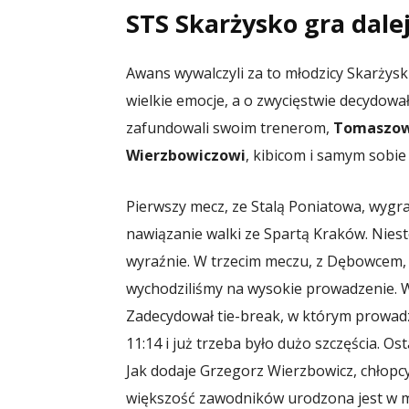
STS Skarżysko gra dalej
Awans wywalczyli za to młodzicy Skarżys
wielkie emocje, a o zwycięstwie decydował
zafundowali swoim trenerom,
Tomaszowi
Wierzbowiczowi
, kibicom i samym sobie
Pierwszy mecz, ze Stalą Poniatowa, wygra
nawiązanie walki ze Spartą Kraków. Nieste
wyraźnie. W trzecim meczu, z Dębowcem, 
wychodziliśmy na wysokie prowadzenie. 
Zadecydował tie-break, w którym prowadzil
11:14 i już trzeba było dużo szczęścia. Os
Jak dodaje Grzegorz Wierzbowicz, chłopcy
większość zawodników urodzona jest w mł