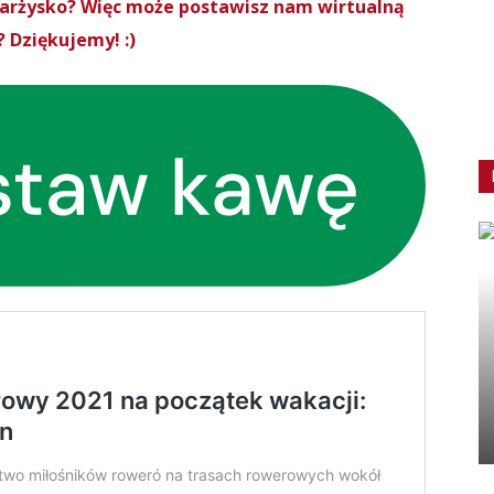
Skarżysko? Więc może postawisz nam wirtualną
 Dziękujemy! :)