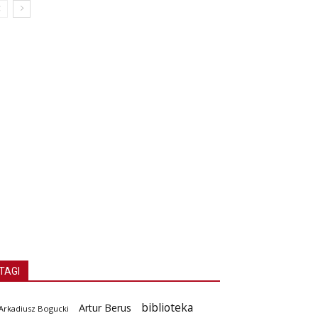
TAGI
biblioteka
Artur Berus
Arkadiusz Bogucki