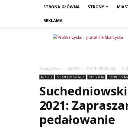
STRONA GŁÓWNA
STRONY
MIAS
REKLAMA
ProSkarżysko
Strona główna
MIASTO
SPORT i REKREACJA
Suc
MIASTO
SPORT i REKREACJA
STYL ŻYCIA
ZAPROSZENIA
Suchedniowski
2021: Zaprasz
pedałowanie