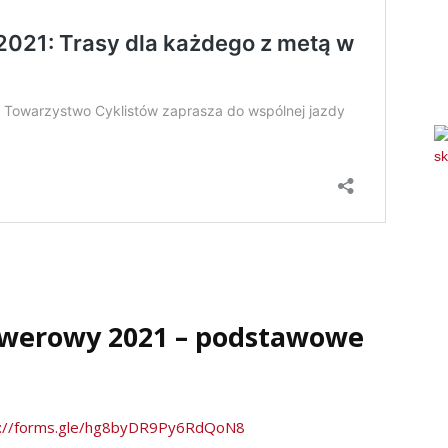
owerowy 2021 – podstawowe
s://forms.gle/hg8byDR9Py6RdQoN8