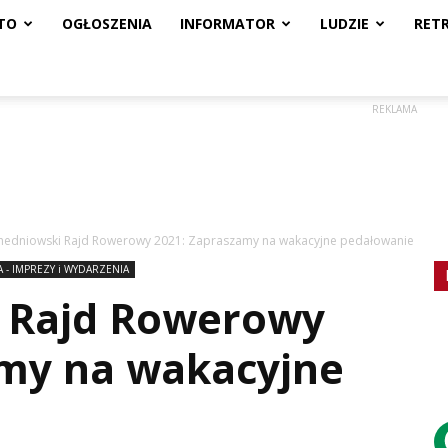
TO
OGŁOSZENIA
INFORMATOR
LUDZIE
RET
REKLAMA
hedniowski Rajd Rowerowy 2021: Zapraszamy na wakacyjne pedałowanie
 - IMPREZY i WYDARZENIA
 Rajd Rowerowy
amy na wakacyjne