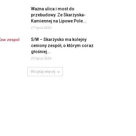
Ważna ulica i most do
przebudowy. Ze Skarżyska-
Kamiennej na Lipowe Pole...
27 lipca 2026
S/W – Skarżysko ma kolejny
ceniony zespół, o którym coraz
głośniej...
25 lipca 2026
Wczytaj więcej