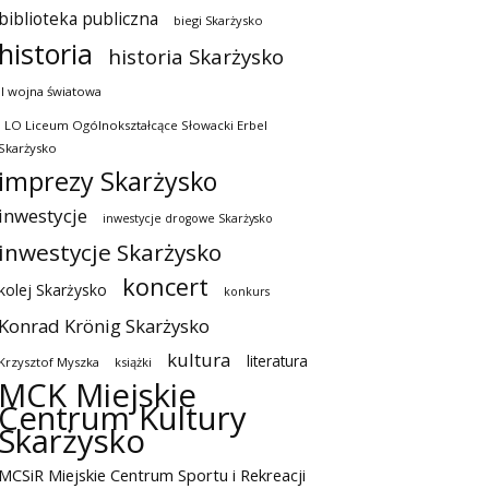
biblioteka publiczna
biegi Skarżysko
historia
historia Skarżysko
II wojna światowa
I LO Liceum Ogólnokształcące Słowacki Erbel
Skarżysko
imprezy Skarżysko
inwestycje
inwestycje drogowe Skarżysko
inwestycje Skarżysko
koncert
kolej Skarżysko
konkurs
Konrad Krönig Skarżysko
kultura
literatura
Krzysztof Myszka
książki
MCK Miejskie
Centrum Kultury
Skarżysko
MCSiR Miejskie Centrum Sportu i Rekreacji