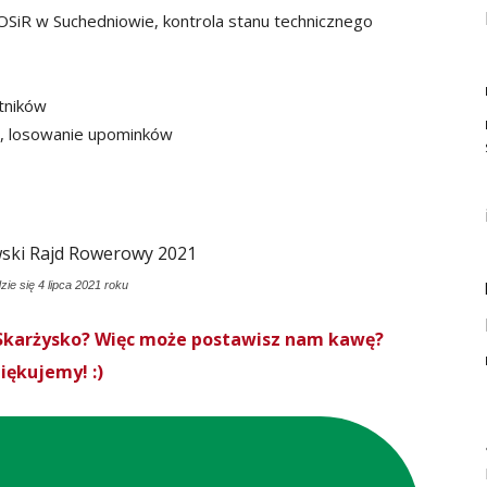
 OSiR w Suchedniowie, kontrola stanu technicznego
tników
i, losowanie upominków
e się 4 lipca 2021 roku
roSkarżysko? Więc może postawisz nam kawę?
iękujemy! :)