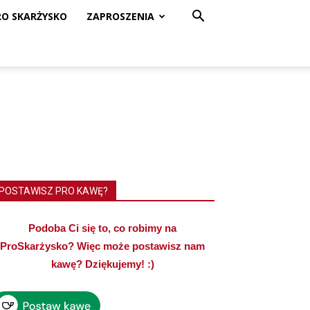
RO SKARŻYSKO
ZAPROSZENIA
POSTAWISZ PRO KAWĘ?
Podoba Ci się to, co robimy na
ProSkarżysko? Więc może postawisz nam
kawę? Dziękujemy! :)