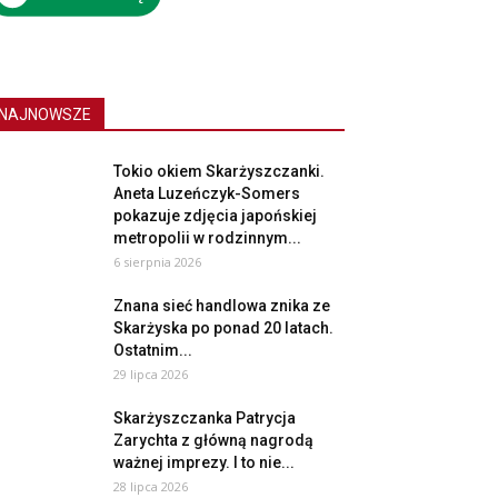
NAJNOWSZE
Tokio okiem Skarżyszczanki.
Aneta Luzeńczyk-Somers
pokazuje zdjęcia japońskiej
metropolii w rodzinnym...
6 sierpnia 2026
Znana sieć handlowa znika ze
Skarżyska po ponad 20 latach.
Ostatnim...
29 lipca 2026
Skarżyszczanka Patrycja
Zarychta z główną nagrodą
ważnej imprezy. I to nie...
28 lipca 2026