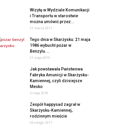
Wizytę w Wydziale Komunikacji
i Transportu w starostwie
można umówić przez...
21 marca 2017
Tego dnia w Skarżysku: 21 maja
1986 wybuchł pożar w
Benzylu....
21 maja 2019
Jak powstawała Państwowa
Fabryka Amunicji w Skarżysku-
Kamiennej, czyli dzisiejsze
Mesko
5 maja 2018
Zespół happysad zagrał w
Skarżysku-Kamiennej,
rodzinnym mieście
26 lutego 2017