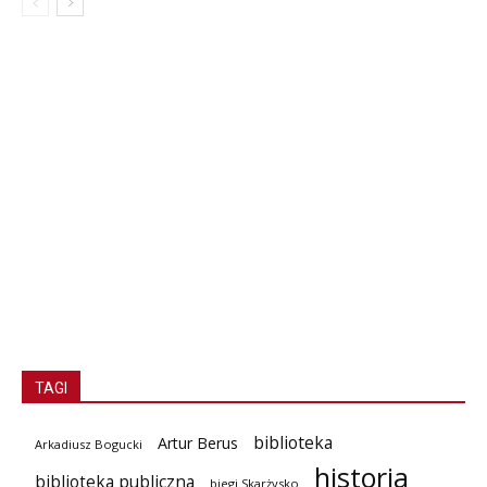
TAGI
biblioteka
Artur Berus
Arkadiusz Bogucki
historia
biblioteka publiczna
biegi Skarżysko