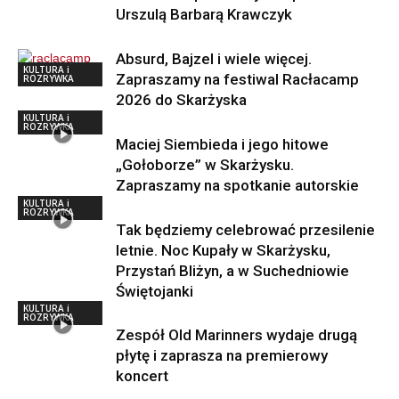
Urszulą Barbarą Krawczyk
Absurd, Bajzel i wiele więcej.
KULTURA i
Zapraszamy na festiwal Racłacamp
ROZRYWKA
2026 do Skarżyska
KULTURA i
ROZRYWKA
Maciej Siembieda i jego hitowe
„Gołoborze” w Skarżysku.
Zapraszamy na spotkanie autorskie
KULTURA i
ROZRYWKA
Tak będziemy celebrować przesilenie
letnie. Noc Kupały w Skarżysku,
Przystań Bliżyn, a w Suchedniowie
Świętojanki
KULTURA i
ROZRYWKA
Zespół Old Marinners wydaje drugą
płytę i zaprasza na premierowy
koncert