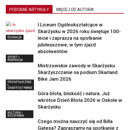
PODOBNE ARTYKUŁY
WIĘCEJ OD AUTORA
I Liceum Ogólnokształcące w
Skarżysku w 2026 roku świętuje 100-
EDUKACJA
lecie i zaprasza na spotkanie
jubileuszowe, w tym zjazd
absolwentów
SPORT i
REKREACJA
Mistrzowskie zawody w Skarżysku.
Skarżyszczanie na podium Skarland
Bike Jam 2026
PROSPOŁECZNIE
i
CHARYTATYWNIE
Góra błota, bliskość i natura. Już
wkrótce Dzień Błota 2026 w Oskole w
Skarżysku
KULTURA i
ROZRYWKA
Czego można nauczyć się od Billa
Gatesa? Zapraszamy na spotkanie z