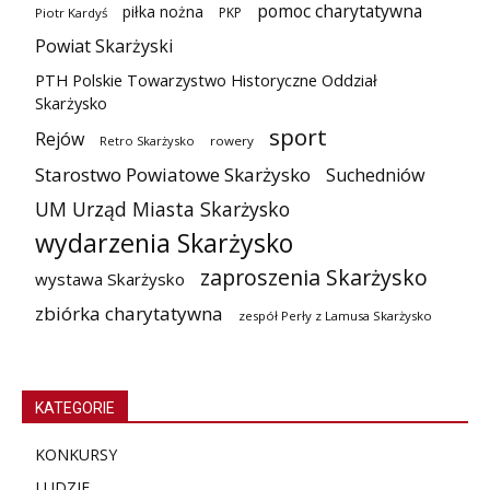
pomoc charytatywna
piłka nożna
PKP
Piotr Kardyś
Powiat Skarżyski
PTH Polskie Towarzystwo Historyczne Oddział
Skarżysko
sport
Rejów
Retro Skarżysko
rowery
Starostwo Powiatowe Skarżysko
Suchedniów
UM Urząd Miasta Skarżysko
wydarzenia Skarżysko
zaproszenia Skarżysko
wystawa Skarżysko
zbiórka charytatywna
zespół Perły z Lamusa Skarżysko
KATEGORIE
KONKURSY
LUDZIE