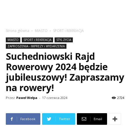
Strona główna
MIASTO
SPORT i REKREACJA
MIASTO
SPORT i REKREACJA
STYL ŻYCIA
ZAPROSZENIA - IMPREZY i WYDARZENIA
Suchedniowski Rajd
Rowerowy 2024 będzie
jubileuszowy! Zapraszamy
na rowery!
Przez
Paweł Wełpa
-
17 czerwca 2024
2724
Facebook
Twitter
Email