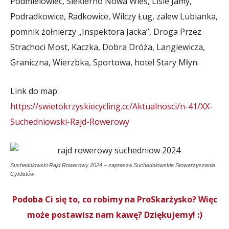
Podmielowiec, Siekierno Nowa Wieś, Lisie Jamy,
Podradkowice, Radkowice, Wilczy Ług, zalew Lubianka,
pomnik żołnierzy „Inspektora Jacka”, Droga Przez
Strachoci Most, Kaczka, Dobra Dróża, Langiewicza,
Graniczna, Wierzbka, Sportowa, hotel Stary Młyn.
Link do map:
https://swietokrzyskiecycling.cc/Aktualnosci/n-41/XX-
Suchedniowski-Rajd-Rowerowy
Suchedniowski Rajd Rowerowy 2024 – zaprasza Suchedniowskie Stowarzyszenie
Cyklistów
Podoba Ci się to, co robimy na ProSkarżysko? Więc
może postawisz nam kawę? Dziękujemy! :)