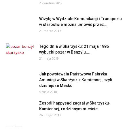
2 kwietnia 2019
Wizytę w Wydziale Komunikacji i Transportu
w starostwie można umówić przez...
21 marca 2017
Tego dnia w Skarżysku: 21 maja 1986
wybuchł pożar w Benzylu....
21 maja 2019
Jak powstawała Państwowa Fabryka
Amunicji w Skarżysku-Kamiennej, czyli
dzisiejsze Mesko
5 maja 2018
Zespół happysad zagrał w Skarżysku-
Kamiennej, rodzinnym mieście
26 lutego 2017