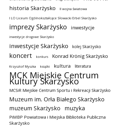
historia Skarżysko
II wojna światowa
I LO Liceum Ogólnokształcące Słowacki Erbel Skarżysko
imprezy Skarżysko
inwestycje
inwestycje drogowe Skarżysko
inwestycje Skarżysko
kolej Skarżysko
koncert
Konrad Krönig Skarżysko
konkurs
kultura
literatura
Krzysztof Myszka
książki
MCK Miejskie Centrum
Kultury Skarżysko
MCSiR Miejskie Centrum Sportu i Rekreacji Skarżysko
Muzeum im. Orła Białego Skarżysko
muzeum Skarżysko
muzyka
PiMBP Powiatowa i Miejska Biblioteka Publiczna
Skarżysko