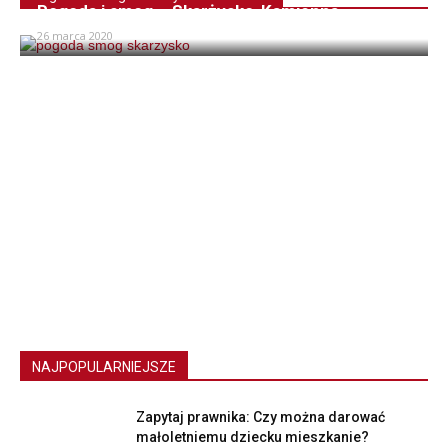
Pogoda i smog – Skarżysko-Kamienna
26 marca 2020
NAJPOPULARNIEJSZE
Zapytaj prawnika: Czy można darować
małoletniemu dziecku mieszkanie?