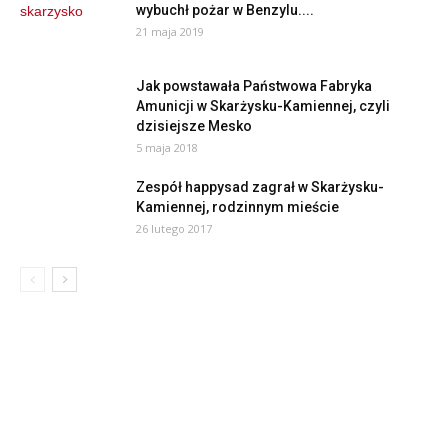
wybuchł pożar w Benzylu....
21 maja 2019
Jak powstawała Państwowa Fabryka
Amunicji w Skarżysku-Kamiennej, czyli
dzisiejsze Mesko
5 maja 2018
Zespół happysad zagrał w Skarżysku-
Kamiennej, rodzinnym mieście
26 lutego 2017