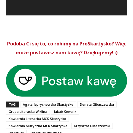
Podoba Ci się to, co robimy na ProSkarżysko? Więc
może postawisz nam kawę? Dziękujemy! :)
TAGI
Agata Jędrychowska Skarżysko
Donata Gibaszewska
Grupa Literacka Wiklina
Jakub Kowalik
Kawiarnia Literacka MCK Skarżysko
Kawiarnia Muzyczna MCK Skarżysko
Krzysztof Gibaszewski
literatura
literatura dla dzieci