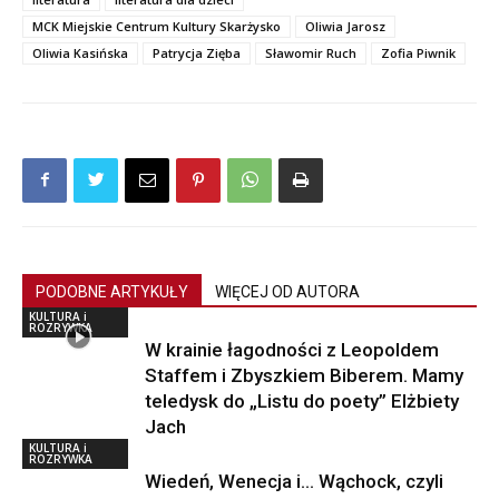
MCK Miejskie Centrum Kultury Skarżysko
Oliwia Jarosz
Oliwia Kasińska
Patrycja Zięba
Sławomir Ruch
Zofia Piwnik
PODOBNE ARTYKUŁY
WIĘCEJ OD AUTORA
KULTURA i
ROZRYWKA
W krainie łagodności z Leopoldem
Staffem i Zbyszkiem Biberem. Mamy
teledysk do „Listu do poety” Elżbiety
Jach
KULTURA i
ROZRYWKA
Wiedeń, Wenecja i… Wąchock, czyli