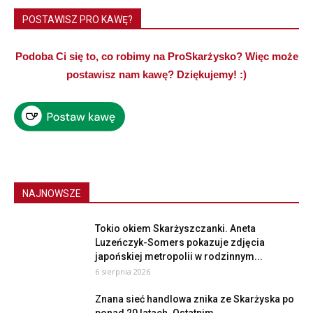
POSTAWISZ PRO KAWĘ?
Podoba Ci się to, co robimy na ProSkarżysko? Więc może
postawisz nam kawę? Dziękujemy! :)
NAJNOWSZE
Tokio okiem Skarżyszczanki. Aneta
Luzeńczyk-Somers pokazuje zdjęcia
japońskiej metropolii w rodzinnym...
6 sierpnia 2026
Znana sieć handlowa znika ze Skarżyska po
ponad 20 latach. Ostatnim...