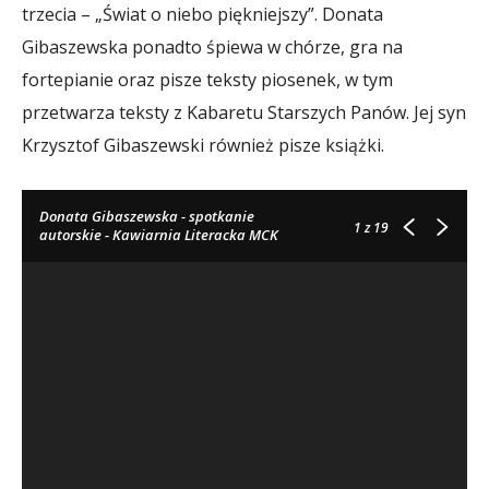
trzecia – „Świat o niebo piękniejszy”. Donata
Gibaszewska ponadto śpiewa w chórze, gra na
fortepianie oraz pisze teksty piosenek, w tym
przetwarza teksty z Kabaretu Starszych Panów. Jej syn
Krzysztof Gibaszewski również pisze książki.
Donata Gibaszewska - spotkanie
1
z 19
autorskie - Kawiarnia Literacka MCK