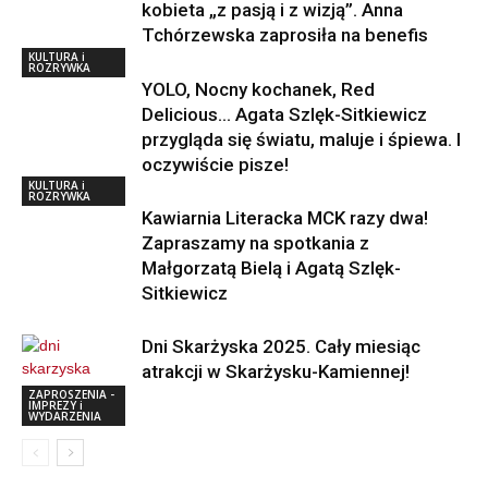
kobieta „z pasją i z wizją”. Anna
Tchórzewska zaprosiła na benefis
KULTURA i
ROZRYWKA
YOLO, Nocny kochanek, Red
Delicious… Agata Szlęk-Sitkiewicz
przygląda się światu, maluje i śpiewa. I
oczywiście pisze!
KULTURA i
ROZRYWKA
Kawiarnia Literacka MCK razy dwa!
Zapraszamy na spotkania z
Małgorzatą Bielą i Agatą Szlęk-
Sitkiewicz
Dni Skarżyska 2025. Cały miesiąc
atrakcji w Skarżysku-Kamiennej!
ZAPROSZENIA -
IMPREZY i
WYDARZENIA