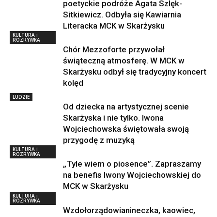
poetyckie podróże Agata Szlęk-
Sitkiewicz. Odbyła się Kawiarnia
Literacka MCK w Skarżysku
KULTURA i
ROZRYWKA
Chór Mezzoforte przywołał
świąteczną atmosferę. W MCK w
Skarżysku odbył się tradycyjny koncert
kolęd
LUDZIE
Od dziecka na artystycznej scenie
Skarżyska i nie tylko. Iwona
Wojciechowska świętowała swoją
przygodę z muzyką
KULTURA i
ROZRYWKA
„Tyle wiem o piosence”. Zapraszamy
na benefis Iwony Wojciechowskiej do
MCK w Skarżysku
KULTURA i
ROZRYWKA
Wzdołorządowianineczka, kaowiec,