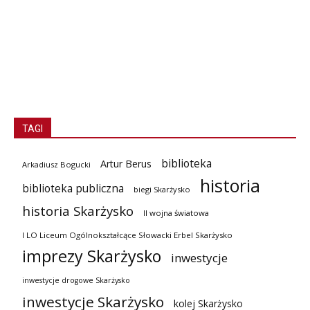
TAGI
biblioteka
Artur Berus
Arkadiusz Bogucki
historia
biblioteka publiczna
biegi Skarżysko
historia Skarżysko
II wojna światowa
I LO Liceum Ogólnokształcące Słowacki Erbel Skarżysko
imprezy Skarżysko
inwestycje
inwestycje drogowe Skarżysko
inwestycje Skarżysko
kolej Skarżysko