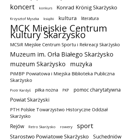
koncert
Konrad Krönig Skarżysko
konkurs
kultura
literatura
Krzysztof Myszka
książki
MCK Miejskie Centrum
Kultury Skarżysko
MCSiR Miejskie Centrum Sportu i Rekreacji Skarżysko
Muzeum im. Orła Białego Skarżysko
muzeum Skarżysko
muzyka
PiMBP Powiatowa i Miejska Biblioteka Publiczna
Skarżysko
pomoc charytatywna
piłka nożna
PKP
Piotr Kardyś
Powiat Skarżyski
PTH Polskie Towarzystwo Historyczne Oddział
Skarżysko
sport
Rejów
Retro Skarżysko
rowery
Starostwo Powiatowe Skarżysko
Suchedniów