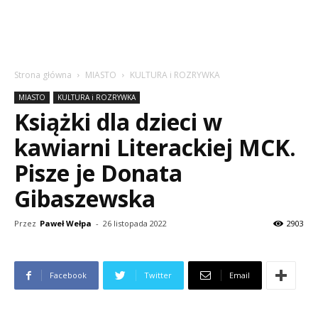
Strona główna
MIASTO
KULTURA i ROZRYWKA
MIASTO
KULTURA i ROZRYWKA
Książki dla dzieci w
kawiarni Literackiej MCK.
Pisze je Donata
Gibaszewska
Przez
Paweł Wełpa
-
26 listopada 2022
2903
Facebook
Twitter
Email