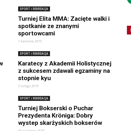
SPORT i REKREACJA
Turniej Elita MMA: Zacięte walki i
spotkanie ze znanymi
sportowcami
1 kwietnia 2019
SPORT i REKREACJA
 w
Karatecy z Akademii Holistycznej
z sukcesem zdawali egzaminy na
stopnie kyu
3 lutego 2019
SPORT i REKREACJA
Turniej Bokserski o Puchar
Prezydenta Kröniga: Dobry
wystep skarżyskich bokserów
30 września 2018