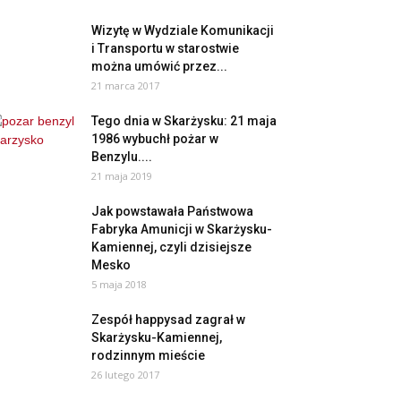
Wizytę w Wydziale Komunikacji
i Transportu w starostwie
można umówić przez...
21 marca 2017
Tego dnia w Skarżysku: 21 maja
1986 wybuchł pożar w
Benzylu....
21 maja 2019
Jak powstawała Państwowa
Fabryka Amunicji w Skarżysku-
Kamiennej, czyli dzisiejsze
Mesko
5 maja 2018
Zespół happysad zagrał w
Skarżysku-Kamiennej,
rodzinnym mieście
26 lutego 2017