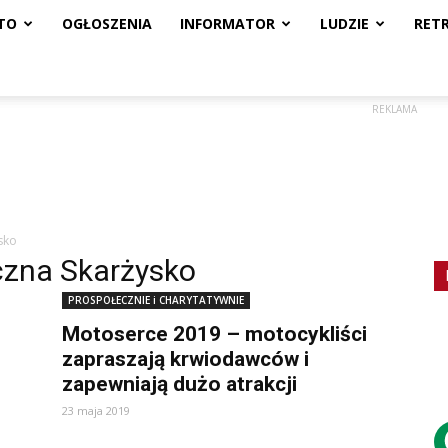
TO
OGŁOSZENIA
INFORMATOR
LUDZIE
RET
REKLAMA
sko
czna Skarżysko
PROSPOŁECZNIE i CHARYTATYWNIE
Motoserce 2019 – motocykliści
zapraszają krwiodawców i
zapewniają dużo atrakcji
23 maja 2019