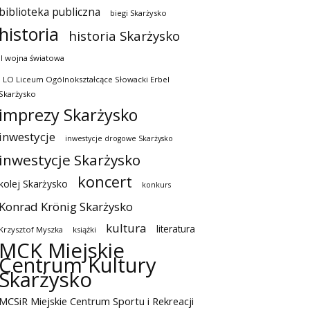
biblioteka publiczna
biegi Skarżysko
historia
historia Skarżysko
II wojna światowa
I LO Liceum Ogólnokształcące Słowacki Erbel
Skarżysko
imprezy Skarżysko
inwestycje
inwestycje drogowe Skarżysko
inwestycje Skarżysko
koncert
kolej Skarżysko
konkurs
Konrad Krönig Skarżysko
kultura
literatura
Krzysztof Myszka
książki
MCK Miejskie
Centrum Kultury
Skarżysko
MCSiR Miejskie Centrum Sportu i Rekreacji