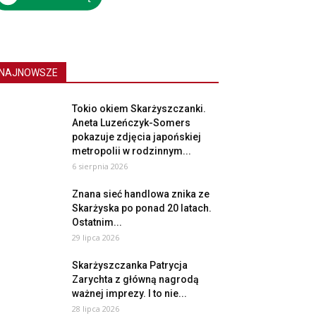
NAJNOWSZE
Tokio okiem Skarżyszczanki.
Aneta Luzeńczyk-Somers
pokazuje zdjęcia japońskiej
metropolii w rodzinnym...
6 sierpnia 2026
Znana sieć handlowa znika ze
Skarżyska po ponad 20 latach.
Ostatnim...
29 lipca 2026
Skarżyszczanka Patrycja
Zarychta z główną nagrodą
ważnej imprezy. I to nie...
28 lipca 2026