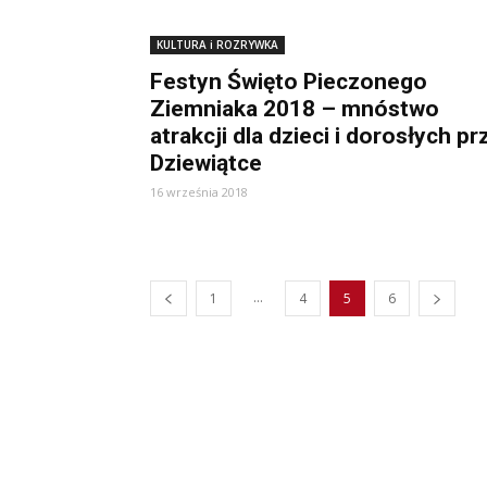
KULTURA i ROZRYWKA
Festyn Święto Pieczonego
Ziemniaka 2018 – mnóstwo
atrakcji dla dzieci i dorosłych pr
Dziewiątce
16 września 2018
...
1
4
5
6