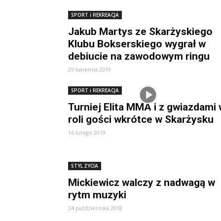
SPORT i REKREACJA
Jakub Martys ze Skarżyskiego
Klubu Bokserskiego wygrał w
debiucie na zawodowym ringu
29 kwietnia 2019
SPORT i REKREACJA
Turniej Elita MMA i z gwiazdami
roli gości wkrótce w Skarżysku
16 lutego 2019
STYL ŻYCIA
Mickiewicz walczy z nadwagą w
rytm muzyki
24 października 2018