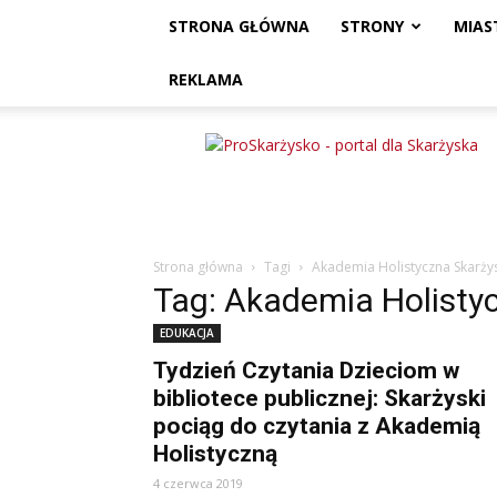
STRONA GŁÓWNA
STRONY
MIAS
REKLAMA
ProSkarżysko
Strona główna
Tagi
Akademia Holistyczna Skarży
Tag: Akademia Holisty
EDUKACJA
Tydzień Czytania Dzieciom w
bibliotece publicznej: Skarżyski
pociąg do czytania z Akademią
Holistyczną
4 czerwca 2019