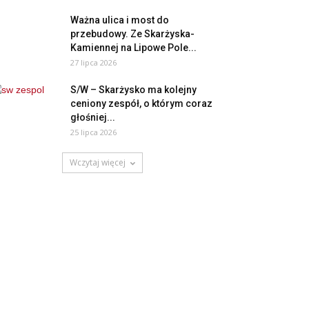
Ważna ulica i most do
przebudowy. Ze Skarżyska-
Kamiennej na Lipowe Pole...
27 lipca 2026
S/W – Skarżysko ma kolejny
ceniony zespół, o którym coraz
głośniej...
25 lipca 2026
Wczytaj więcej