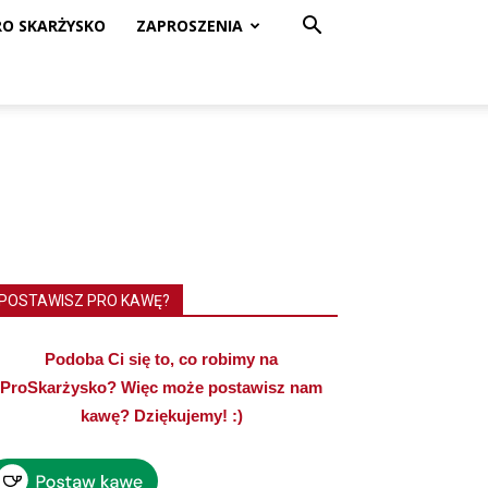
RO SKARŻYSKO
ZAPROSZENIA
POSTAWISZ PRO KAWĘ?
Podoba Ci się to, co robimy na
ProSkarżysko? Więc może postawisz nam
kawę? Dziękujemy! :)