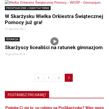
PROSPOŁECZNIE i CHARYTATYWNIE
W Skarżysku Wielka Orkiestra Świątecznej
Pomocy już gra!
13 stycznia 2017
EDUKACJA
Skarżyscy licealiści na ratunek gimnazjom
13 grudnia 2016
1
2
3
POSTAWISZ PRO KAWĘ?
Podoba Ci się to, co robimy na ProSkarżysko? Więc może