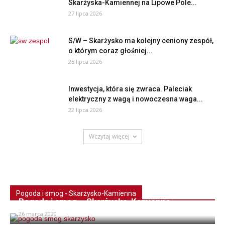
Skarżyska-Kamiennej na Lipowe Pole...
27 lipca 2026
S/W – Skarżysko ma kolejny ceniony zespół,
o którym coraz głośniej...
25 lipca 2026
Inwestycja, która się zwraca. Paleciak
elektryczny z wagą i nowoczesna waga...
22 lipca 2026
Wczytaj więcej
Pogoda i smog - Skarżysko-Kamienna
Pogoda i smog – Skarżysko-Kamienna
26 marca 2020