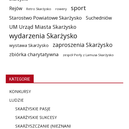
sport
Rejów
Retro Skarżysko
rowery
Starostwo Powiatowe Skarżysko
Suchedniów
UM Urząd Miasta Skarżysko
wydarzenia Skarżysko
zaproszenia Skarżysko
wystawa Skarżysko
zbiórka charytatywna
zespół Perły z Lamusa Skarżysko
KATEGORIE
KONKURSY
LUDZIE
SKARŻYSKIE PASJE
SKARŻYSKIE SUKCESY
SKARŻYSZCZANIE (NIE
ZNANI