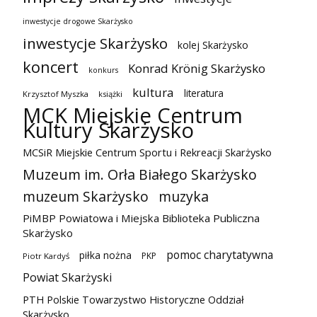
inwestycje drogowe Skarżysko
inwestycje Skarżysko
kolej Skarżysko
koncert
Konrad Krönig Skarżysko
konkurs
kultura
literatura
Krzysztof Myszka
książki
MCK Miejskie Centrum
Kultury Skarżysko
MCSiR Miejskie Centrum Sportu i Rekreacji Skarżysko
Muzeum im. Orła Białego Skarżysko
muzeum Skarżysko
muzyka
PiMBP Powiatowa i Miejska Biblioteka Publiczna
Skarżysko
pomoc charytatywna
piłka nożna
PKP
Piotr Kardyś
Powiat Skarżyski
PTH Polskie Towarzystwo Historyczne Oddział
Skarżysko