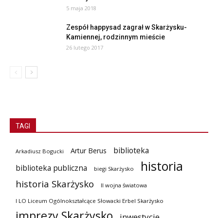
5 maja 2018
Zespół happysad zagrał w Skarżysku-
Kamiennej, rodzinnym mieście
26 lutego 2017
TAGI
biblioteka
Artur Berus
Arkadiusz Bogucki
historia
biblioteka publiczna
biegi Skarżysko
historia Skarżysko
II wojna światowa
I LO Liceum Ogólnokształcące Słowacki Erbel Skarżysko
imprezy Skarżysko
inwestycje