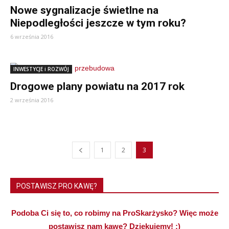
Nowe sygnalizacje świetlne na
Niepodległości jeszcze w tym roku?
6 września 2016
INWESTYCJE i ROZWÓJ
Drogowe plany powiatu na 2017 rok
2 września 2016
1
2
3
POSTAWISZ PRO KAWĘ?
Podoba Ci się to, co robimy na ProSkarżysko? Więc może
postawisz nam kawę? Dziękujemy! :)