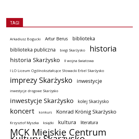
TAGI
biblioteka
Artur Berus
Arkadiusz Bogucki
historia
biblioteka publiczna
biegi Skarżysko
historia Skarżysko
II wojna światowa
I LO Liceum Ogólnokształcące Słowacki Erbel Skarżysko
imprezy Skarżysko
inwestycje
inwestycje drogowe Skarżysko
inwestycje Skarżysko
kolej Skarżysko
koncert
Konrad Krönig Skarżysko
konkurs
kultura
literatura
Krzysztof Myszka
książki
MCK Miejskie Centrum
Kultury Skarżysko