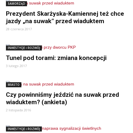
SAMORZĄD
Prezydent Skarżyska-Kamiennej też chce
jazdy „na suwak” przed wiaduktem
28 czerwca 2017
INWESTYCJE i ROZWÓJ
Tunel pod torami: zmiana koncepcji
3 lutego 2017
MIASTO
Czy powinniśmy jeździć na suwak przed
wiaduktem? (ankieta)
2 listopada 2016
INWESTYCJE i ROZWÓJ