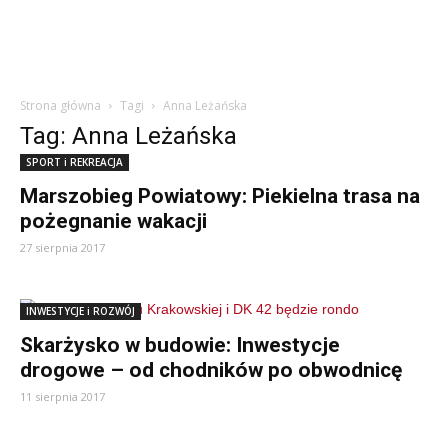
Strona główna
Tagi
Anna Leżańska
Tag: Anna Leżańska
SPORT i REKREACJA
Marszobieg Powiatowy: Piekielna trasa na
pożegnanie wakacji
27 sierpnia 2017
INWESTYCJE i ROZWÓJ
Skarżysko w budowie: Inwestycje
drogowe – od chodników po obwodnicę
11 sierpnia 2017