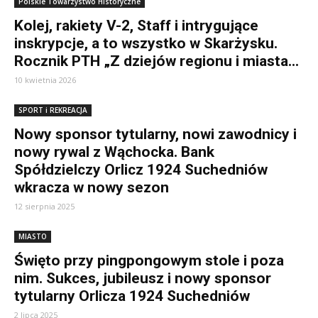
Polskie Towarzystwo Historyczne
Kolej, rakiety V-2, Staff i intrygujące
inskrypcje, a to wszystko w Skarżysku.
Rocznik PTH „Z dziejów regionu i miasta...
10 kwietnia 2026
SPORT i REKREACJA
Nowy sponsor tytularny, nowi zawodnicy i
nowy rywal z Wąchocka. Bank
Spółdzielczy Orlicz 1924 Suchedniów
wkracza w nowy sezon
12 sierpnia 2025
MIASTO
Święto przy pingpongowym stole i poza
nim. Sukces, jubileusz i nowy sponsor
tytularny Orlicza 1924 Suchedniów
2 lipca 2025