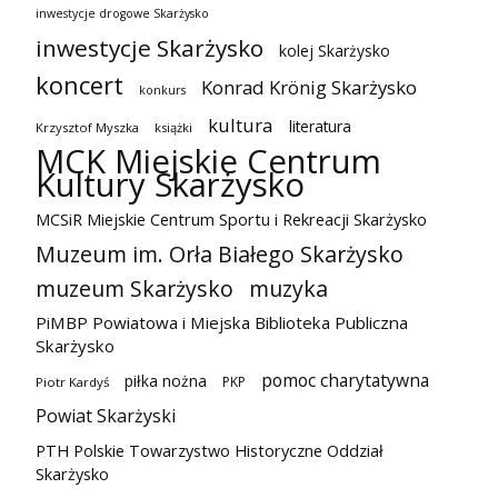
inwestycje drogowe Skarżysko
inwestycje Skarżysko
kolej Skarżysko
koncert
Konrad Krönig Skarżysko
konkurs
kultura
literatura
Krzysztof Myszka
książki
MCK Miejskie Centrum
Kultury Skarżysko
MCSiR Miejskie Centrum Sportu i Rekreacji Skarżysko
Muzeum im. Orła Białego Skarżysko
muzeum Skarżysko
muzyka
PiMBP Powiatowa i Miejska Biblioteka Publiczna
Skarżysko
pomoc charytatywna
piłka nożna
PKP
Piotr Kardyś
Powiat Skarżyski
PTH Polskie Towarzystwo Historyczne Oddział
Skarżysko