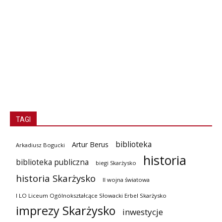
TAGI
biblioteka
Artur Berus
Arkadiusz Bogucki
historia
biblioteka publiczna
biegi Skarżysko
historia Skarżysko
II wojna światowa
I LO Liceum Ogólnokształcące Słowacki Erbel Skarżysko
imprezy Skarżysko
inwestycje