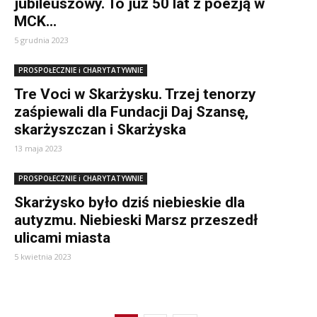
jubileuszowy. To już 50 lat z poezją w
MCK...
5 grudnia 2023
PROSPOŁECZNIE i CHARYTATYWNIE
Tre Voci w Skarżysku. Trzej tenorzy
zaśpiewali dla Fundacji Daj Szansę,
skarżyszczan i Skarżyska
13 maja 2023
PROSPOŁECZNIE i CHARYTATYWNIE
Skarżysko było dziś niebieskie dla
autyzmu. Niebieski Marsz przeszedł
ulicami miasta
5 kwietnia 2023