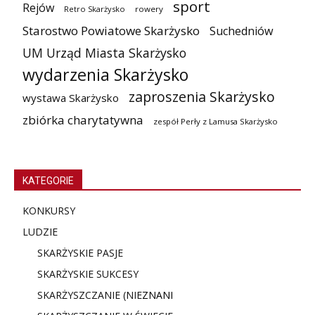
sport
Rejów
Retro Skarżysko
rowery
Starostwo Powiatowe Skarżysko
Suchedniów
UM Urząd Miasta Skarżysko
wydarzenia Skarżysko
zaproszenia Skarżysko
wystawa Skarżysko
zbiórka charytatywna
zespół Perły z Lamusa Skarżysko
KATEGORIE
KONKURSY
LUDZIE
SKARŻYSKIE PASJE
SKARŻYSKIE SUKCESY
SKARŻYSZCZANIE (NIE
ZNANI