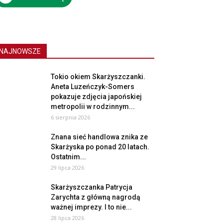
NAJNOWSZE
Tokio okiem Skarżyszczanki.
Aneta Luzeńczyk-Somers
pokazuje zdjęcia japońskiej
metropolii w rodzinnym...
6 sierpnia 2026
Znana sieć handlowa znika ze
Skarżyska po ponad 20 latach.
Ostatnim...
29 lipca 2026
Skarżyszczanka Patrycja
Zarychta z główną nagrodą
ważnej imprezy. I to nie...
28 lipca 2026