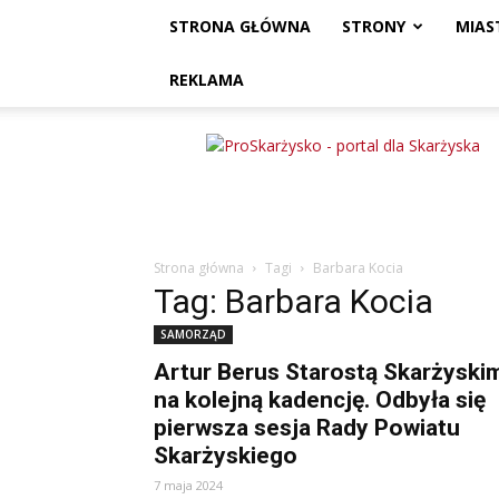
STRONA GŁÓWNA
STRONY
MIAS
REKLAMA
ProSkarżysko
Strona główna
Tagi
Barbara Kocia
Tag: Barbara Kocia
SAMORZĄD
Artur Berus Starostą Skarżyski
na kolejną kadencję. Odbyła się
pierwsza sesja Rady Powiatu
Skarżyskiego
7 maja 2024