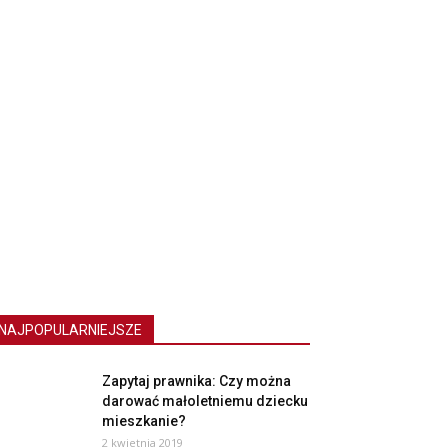
NAJPOPULARNIEJSZE
Zapytaj prawnika: Czy można
darować małoletniemu dziecku
mieszkanie?
2 kwietnia 2019