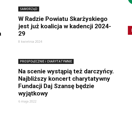
SAMORZĄD
W Radzie Powiatu Skarżyskiego
jest już koalicja w kadencji 2024-
a
29
8 kwietnia 2024
PROSPOŁECZNIE i CHARYTATYWNIE
Na scenie wystąpią też darczyńcy.
Najbliższy koncert charytatywny
Fundacji Daj Szansę będzie
wyjątkowy
6 maja 2022