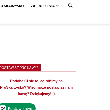
RO SKARŻYSKO
ZAPROSZENIA
POSTAWISZ PRO KAWĘ?
Podoba Ci się to, co robimy na
ProSkarżysko? Więc może postawisz nam
kawę? Dziękujemy! :)