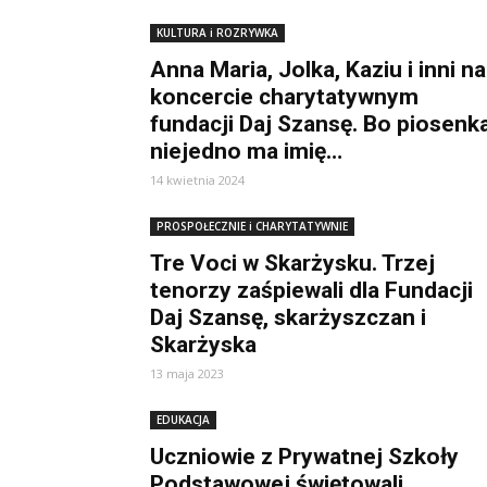
KULTURA i ROZRYWKA
Anna Maria, Jolka, Kaziu i inni na
koncercie charytatywnym
fundacji Daj Szansę. Bo piosenk
niejedno ma imię…
14 kwietnia 2024
PROSPOŁECZNIE i CHARYTATYWNIE
Tre Voci w Skarżysku. Trzej
tenorzy zaśpiewali dla Fundacji
Daj Szansę, skarżyszczan i
Skarżyska
13 maja 2023
EDUKACJA
Uczniowie z Prywatnej Szkoły
Podstawowej świętowali