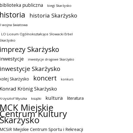
biblioteka publiczna
biegi Skarżysko
historia
historia Skarżysko
II wojna światowa
I LO Liceum Ogólnokształcące Słowacki Erbel
Skarżysko
imprezy Skarżysko
inwestycje
inwestycje drogowe Skarżysko
inwestycje Skarżysko
koncert
kolej Skarżysko
konkurs
Konrad Krönig Skarżysko
kultura
literatura
Krzysztof Myszka
książki
MCK Miejskie
Centrum Kultury
Skarżysko
MCSiR Miejskie Centrum Sportu i Rekreacji