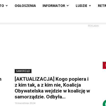
TO
OGŁOSZENIA
INFORMATOR
LUDZIE
RET
REKLAMA
SAMORZĄD
m
[AKTUALIZACJA] Kogo popiera i
z kim tak, a z kim nie, Koalicja
Obywatelska wejdzie w koalicję w
samorządzie. Odbyła...
16 kwietnia 2024