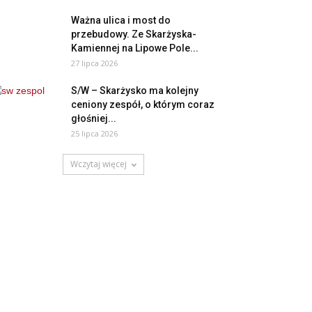
Ważna ulica i most do
przebudowy. Ze Skarżyska-
Kamiennej na Lipowe Pole...
27 lipca 2026
S/W – Skarżysko ma kolejny
ceniony zespół, o którym coraz
głośniej...
25 lipca 2026
Wczytaj więcej