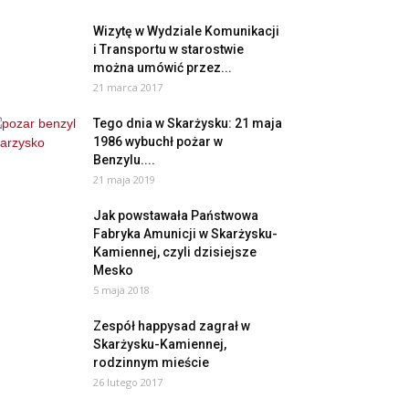
Wizytę w Wydziale Komunikacji
i Transportu w starostwie
można umówić przez...
21 marca 2017
Tego dnia w Skarżysku: 21 maja
1986 wybuchł pożar w
Benzylu....
21 maja 2019
Jak powstawała Państwowa
Fabryka Amunicji w Skarżysku-
Kamiennej, czyli dzisiejsze
Mesko
5 maja 2018
Zespół happysad zagrał w
Skarżysku-Kamiennej,
rodzinnym mieście
26 lutego 2017