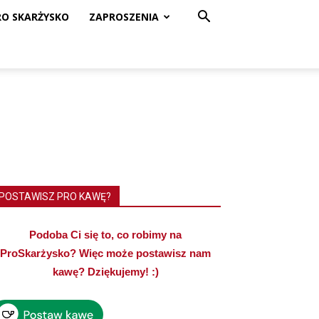
RO SKARŻYSKO
ZAPROSZENIA
POSTAWISZ PRO KAWĘ?
Podoba Ci się to, co robimy na
ProSkarżysko? Więc może postawisz nam
kawę? Dziękujemy! :)