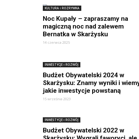
KULTURA i ROZRYWKA
Noc Kupały – zapraszamy na
magiczną noc nad zalewem
Bernatka w Skarżysku
14 czerwca 2025
INWESTYCJE i ROZWÓJ
Budżet Obywatelski 2024 w
Skarżysku: Znamy wyniki i wiemy
jakie inwestycje powstaną
15 września 2023
INWESTYCJE i ROZWÓJ
Budżet Obywatelski 2022 w
Skarżysku: Wygrali faworyci, ale