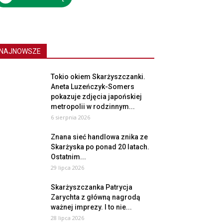
NAJNOWSZE
Tokio okiem Skarżyszczanki.
Aneta Luzeńczyk-Somers
pokazuje zdjęcia japońskiej
metropolii w rodzinnym...
6 sierpnia 2026
Znana sieć handlowa znika ze
Skarżyska po ponad 20 latach.
Ostatnim...
29 lipca 2026
Skarżyszczanka Patrycja
Zarychta z główną nagrodą
ważnej imprezy. I to nie...
28 lipca 2026