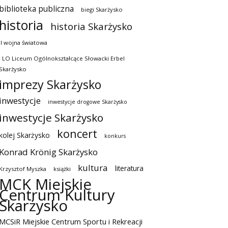
biblioteka publiczna
biegi Skarżysko
historia
historia Skarżysko
II wojna światowa
I LO Liceum Ogólnokształcące Słowacki Erbel
Skarżysko
imprezy Skarżysko
inwestycje
inwestycje drogowe Skarżysko
inwestycje Skarżysko
koncert
kolej Skarżysko
konkurs
Konrad Krönig Skarżysko
kultura
literatura
Krzysztof Myszka
książki
MCK Miejskie
Centrum Kultury
Skarżysko
MCSiR Miejskie Centrum Sportu i Rekreacji