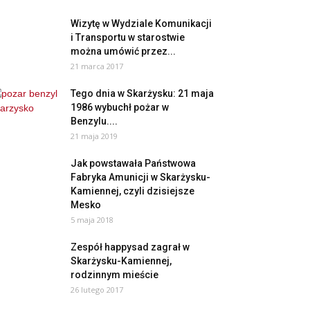
Wizytę w Wydziale Komunikacji
i Transportu w starostwie
można umówić przez...
21 marca 2017
Tego dnia w Skarżysku: 21 maja
1986 wybuchł pożar w
Benzylu....
21 maja 2019
Jak powstawała Państwowa
Fabryka Amunicji w Skarżysku-
Kamiennej, czyli dzisiejsze
Mesko
5 maja 2018
Zespół happysad zagrał w
Skarżysku-Kamiennej,
rodzinnym mieście
26 lutego 2017