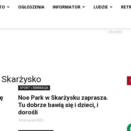
TO
OGŁOSZENIA
INFORMATOR
LUDZIE
RET
REKLAMA
 Skarżysko
SPORT i REKREACJA
ę
Noe Park w Skarżysku zaprasza.
Tu dobrze bawią się i dzieci, i
dorośli
14 sierpnia 2025