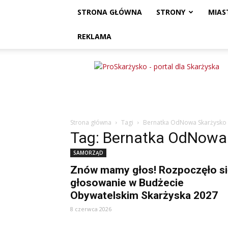
STRONA GŁÓWNA
STRONY
MIAS
REKLAMA
ProSkarżysko
Strona główna
Tagi
Bernatka OdNowa Skarżysko
Tag: Bernatka OdNowa
SAMORZĄD
Znów mamy głos! Rozpoczęło si
głosowanie w Budżecie
Obywatelskim Skarżyska 2027
8 czerwca 2026