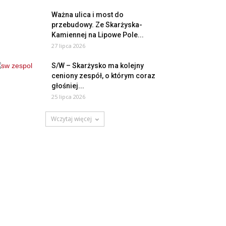
Ważna ulica i most do
przebudowy. Ze Skarżyska-
Kamiennej na Lipowe Pole...
27 lipca 2026
S/W – Skarżysko ma kolejny
ceniony zespół, o którym coraz
głośniej...
25 lipca 2026
Wczytaj więcej