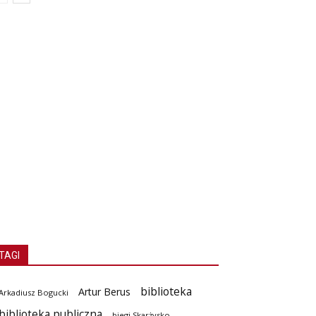
TAGI
biblioteka
Artur Berus
Arkadiusz Bogucki
biblioteka publiczna
biegi Skarżysko