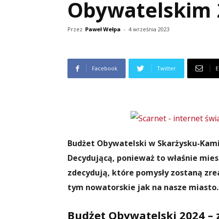
Obywatelskim 
Przez
Paweł Wełpa
-
4 września 2023
Facebook
Twitter
E
Budżet Obywatelski w Skarżysku-Kamie
Decydującą, ponieważ to właśnie mie
zdecydują, które pomysły zostaną zreal
tym nowatorskie jak na nasze miasto.
Budżet Obywatelski 2024 – 