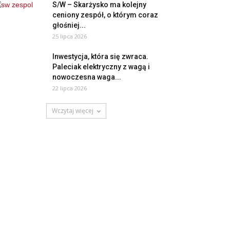
S/W – Skarżysko ma kolejny
ceniony zespół, o którym coraz
głośniej...
25 lipca 2026
Inwestycja, która się zwraca.
Paleciak elektryczny z wagą i
nowoczesna waga...
22 lipca 2026
Wczytaj więcej