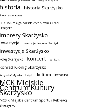
historia
historia Skarżysko
II wojna światowa
I LO Liceum Ogólnokształcące Słowacki Erbel
Skarżysko
imprezy Skarżysko
inwestycje
inwestycje drogowe Skarżysko
inwestycje Skarżysko
koncert
kolej Skarżysko
konkurs
Konrad Krönig Skarżysko
kultura
literatura
Krzysztof Myszka
książki
MCK Miejskie
Centrum Kultury
Skarżysko
MCSiR Miejskie Centrum Sportu i Rekreacji
Skarżysko