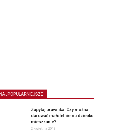
NAJPOPULARNIEJSZE
Zapytaj prawnika: Czy można
darować małoletniemu dziecku
mieszkanie?
2 kwietnia 2019