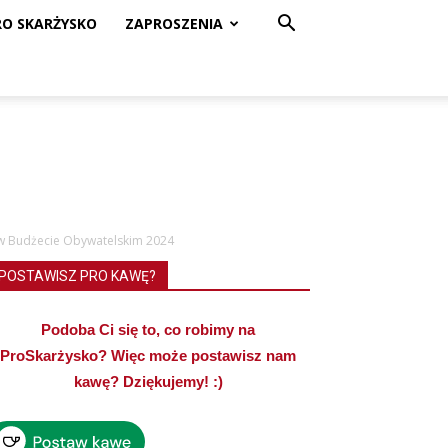
RO SKARŻYSKO
ZAPROSZENIA
 w Budżecie Obywatelskim 2024
POSTAWISZ PRO KAWĘ?
Podoba Ci się to, co robimy na
ProSkarżysko? Więc może postawisz nam
kawę? Dziękujemy! :)