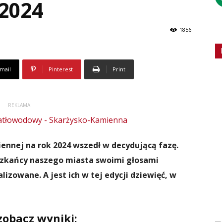
2024
1856
mail
Pinterest
Print
REKLAMA
nnej na rok 2024 wszedł w decydującą fazę.
szkańcy naszego miasta swoimi głosami
izowane. A jest ich w tej edycji dziewięć, w
zobacz wyniki: