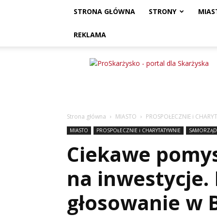
STRONA GŁÓWNA
STRONY
MIAS
REKLAMA
ProSkarżysko
Strona główna
MIASTO
PROSPOŁECZNIE i CHARY
MIASTO
PROSPOŁECZNIE i CHARYTATYWNIE
SAMORZĄD
Ciekawe pomys
na inwestycje.
głosowanie w 