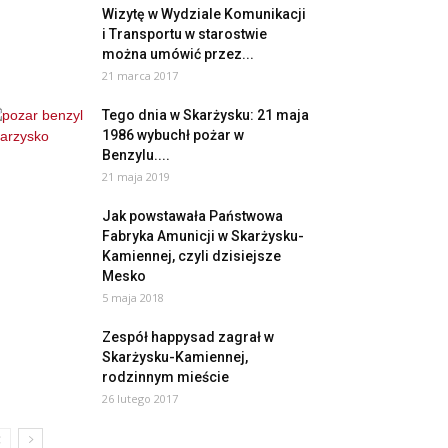
Wizytę w Wydziale Komunikacji
i Transportu w starostwie
można umówić przez...
21 marca 2017
Tego dnia w Skarżysku: 21 maja
1986 wybuchł pożar w
Benzylu....
21 maja 2019
Jak powstawała Państwowa
Fabryka Amunicji w Skarżysku-
Kamiennej, czyli dzisiejsze
Mesko
5 maja 2018
Zespół happysad zagrał w
Skarżysku-Kamiennej,
rodzinnym mieście
26 lutego 2017