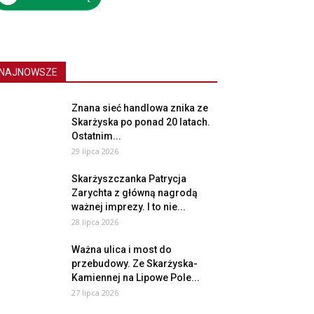
NAJNOWSZE
Znana sieć handlowa znika ze
Skarżyska po ponad 20 latach.
Ostatnim...
29 lipca 2026
Skarżyszczanka Patrycja
Zarychta z główną nagrodą
ważnej imprezy. I to nie...
28 lipca 2026
Ważna ulica i most do
przebudowy. Ze Skarżyska-
Kamiennej na Lipowe Pole...
27 lipca 2026