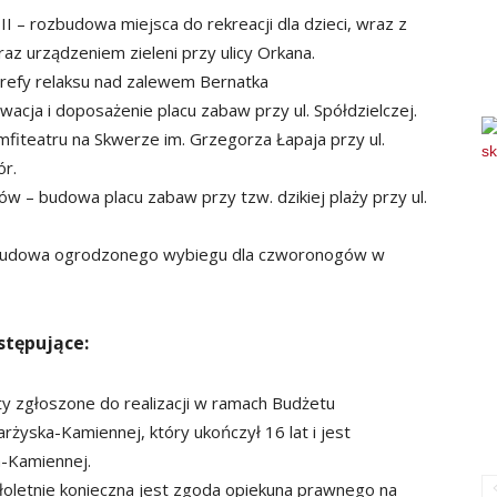
II – rozbudowa miejsca do rekreacji dla dzieci, wraz z
az urządzeniem zieleni przy ulicy Orkana.
refy relaksu nad zalewem Bernatka
acja i doposażenie placu zabaw przy ul. Spółdzielczej.
fiteatru na Skwerze im. Grzegorza Łapaja przy ul.
ór.
 – budowa placu zabaw przy tzw. dzikiej plaży przy ul.
– budowa ogrodzonego wybiegu dla czworonogów w
stępujące:
y zgłoszone do realizacji w ramach Budżetu
żyska-Kamiennej, który ukończył 16 lat i jest
a-Kamiennej.
oletnie konieczna jest zgoda opiekuna prawnego na