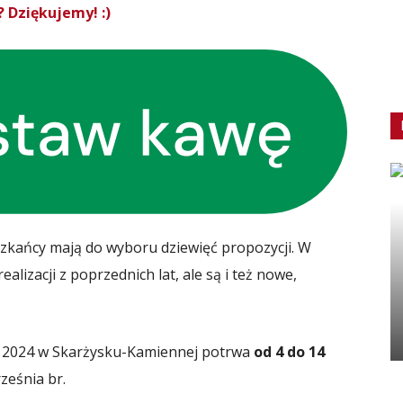
 Dziękujemy! :)
szkańcy mają do wyboru dziewięć propozycji. W
alizacji z poprzednich lat, ale są i też nowe,
 2024 w Skarżysku-Kamiennej potrwa
od 4 do 14
ześnia br.