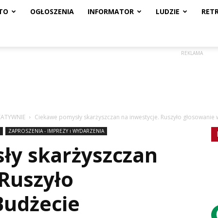
TO
OGŁOSZENIA
INFORMATOR
LUDZIE
RET
REKLAMA
TATYWNIE
Ciekawe pomysły skarżyszczan na inwestycje. Ruszyło głosowanie
ZAPROSZENIA - IMPREZY i WYDARZENIA
ły skarżyszczan
 Ruszyło
Budżecie