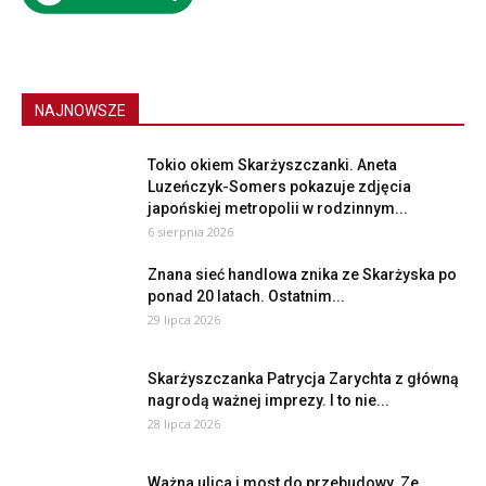
NAJNOWSZE
Tokio okiem Skarżyszczanki. Aneta
Luzeńczyk-Somers pokazuje zdjęcia
japońskiej metropolii w rodzinnym...
6 sierpnia 2026
Znana sieć handlowa znika ze Skarżyska po
ponad 20 latach. Ostatnim...
29 lipca 2026
Skarżyszczanka Patrycja Zarychta z główną
nagrodą ważnej imprezy. I to nie...
28 lipca 2026
Ważna ulica i most do przebudowy. Ze