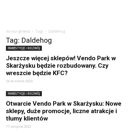
Strona główna
Tagi
Daldehog
Tag: Daldehog
INWESTYCJE i ROZWÓJ
Jeszcze więcej sklepów! Vendo Park w
Skarżysku będzie rozbudowany. Czy
wreszcie będzie KFC?
26 września 2023
INWESTYCJE i ROZWÓJ
Otwarcie Vendo Park w Skarżysku: Nowe
sklepy, duże promocje, liczne atrakcje i
tłumy klientów
17 sierpnia 2022