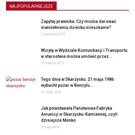
NAJPOPULARNIEJSZE
Zapytaj prawnika: Czy można darować
małoletniemu dziecku mieszkanie?
2 kwietnia 2019
Wizytę w Wydziale Komunikacji i Transportu
w starostwie można umówić przez...
21 marca 2017
Tego dnia w Skarżysku: 21 maja 1986
wybuchł pożar w Benzylu....
21 maja 2019
Jak powstawała Państwowa Fabryka
Amunicji w Skarżysku-Kamiennej, czyli
dzisiejsze Mesko
5 maja 2018