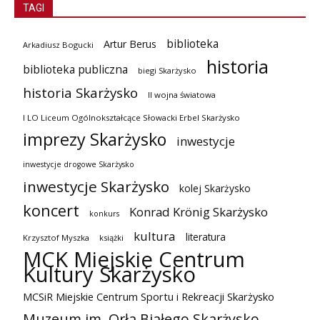
TAGI
biblioteka
Artur Berus
Arkadiusz Bogucki
historia
biblioteka publiczna
biegi Skarżysko
historia Skarżysko
II wojna światowa
I LO Liceum Ogólnokształcące Słowacki Erbel Skarżysko
imprezy Skarżysko
inwestycje
inwestycje drogowe Skarżysko
inwestycje Skarżysko
kolej Skarżysko
koncert
Konrad Krönig Skarżysko
konkurs
kultura
literatura
Krzysztof Myszka
książki
MCK Miejskie Centrum
Kultury Skarżysko
MCSiR Miejskie Centrum Sportu i Rekreacji Skarżysko
Muzeum im. Orła Białego Skarżysko