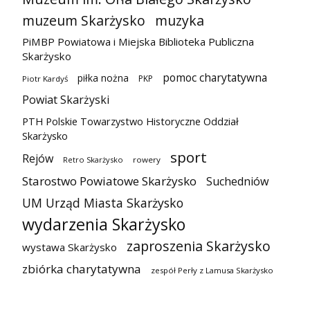
muzeum Skarżysko
muzyka
PiMBP Powiatowa i Miejska Biblioteka Publiczna
Skarżysko
pomoc charytatywna
piłka nożna
PKP
Piotr Kardyś
Powiat Skarżyski
PTH Polskie Towarzystwo Historyczne Oddział
Skarżysko
sport
Rejów
Retro Skarżysko
rowery
Starostwo Powiatowe Skarżysko
Suchedniów
UM Urząd Miasta Skarżysko
wydarzenia Skarżysko
zaproszenia Skarżysko
wystawa Skarżysko
zbiórka charytatywna
zespół Perły z Lamusa Skarżysko