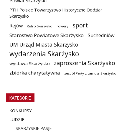
Powiat Skarżyski
PTH Polskie Towarzystwo Historyczne Oddział
Skarżysko
sport
Rejów
Retro Skarżysko
rowery
Starostwo Powiatowe Skarżysko
Suchedniów
UM Urząd Miasta Skarżysko
wydarzenia Skarżysko
zaproszenia Skarżysko
wystawa Skarżysko
zbiórka charytatywna
zespół Perły z Lamusa Skarżysko
KATEGORIE
KONKURSY
LUDZIE
SKARŻYSKIE PASJE