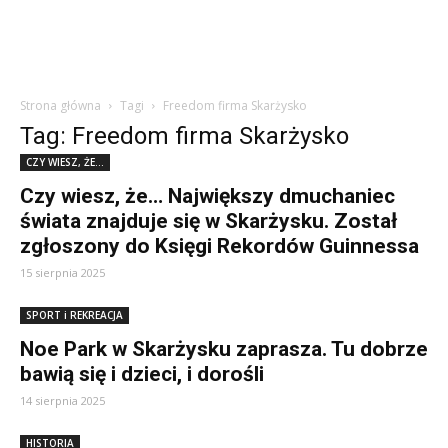
Strona główna
Tagi
Freedom firma Skarżysko
Tag: Freedom firma Skarżysko
CZY WIESZ, ŻE...
Czy wiesz, że… Największy dmuchaniec
świata znajduje się w Skarżysku. Został
zgłoszony do Księgi Rekordów Guinnessa
15 sierpnia 2025
SPORT i REKREACJA
Noe Park w Skarżysku zaprasza. Tu dobrze
bawią się i dzieci, i dorośli
14 sierpnia 2025
HISTORIA