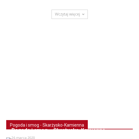
Wczytaj więcej
Pogoda i smog - Skarżysko-Kamienna
Pogoda i smog – Skarżysko-Kamienna
26 marca 2020