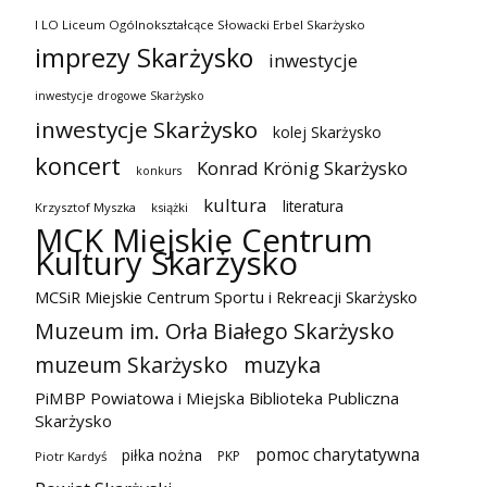
I LO Liceum Ogólnokształcące Słowacki Erbel Skarżysko
imprezy Skarżysko
inwestycje
inwestycje drogowe Skarżysko
inwestycje Skarżysko
kolej Skarżysko
koncert
Konrad Krönig Skarżysko
konkurs
kultura
literatura
Krzysztof Myszka
książki
MCK Miejskie Centrum
Kultury Skarżysko
MCSiR Miejskie Centrum Sportu i Rekreacji Skarżysko
Muzeum im. Orła Białego Skarżysko
muzeum Skarżysko
muzyka
PiMBP Powiatowa i Miejska Biblioteka Publiczna
Skarżysko
pomoc charytatywna
piłka nożna
PKP
Piotr Kardyś