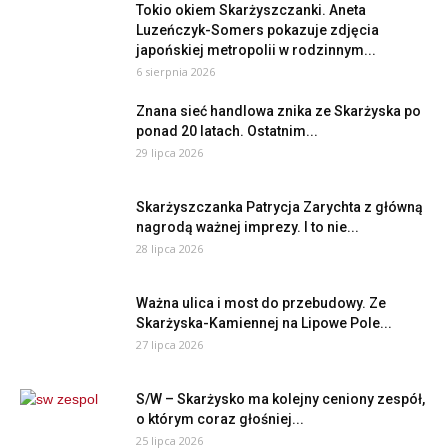
Tokio okiem Skarżyszczanki. Aneta
Luzeńczyk-Somers pokazuje zdjęcia
japońskiej metropolii w rodzinnym...
6 sierpnia 2026
Znana sieć handlowa znika ze Skarżyska po
ponad 20 latach. Ostatnim...
29 lipca 2026
Skarżyszczanka Patrycja Zarychta z główną
nagrodą ważnej imprezy. I to nie...
28 lipca 2026
Ważna ulica i most do przebudowy. Ze
Skarżyska-Kamiennej na Lipowe Pole...
27 lipca 2026
S/W – Skarżysko ma kolejny ceniony zespół,
o którym coraz głośniej...
25 lipca 2026