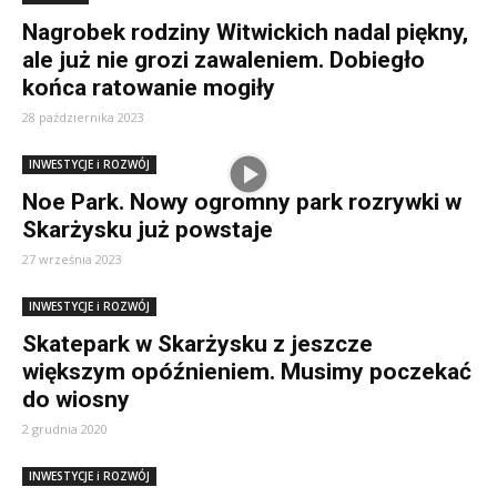
Nagrobek rodziny Witwickich nadal piękny,
ale już nie grozi zawaleniem. Dobiegło
końca ratowanie mogiły
28 października 2023
INWESTYCJE i ROZWÓJ
Noe Park. Nowy ogromny park rozrywki w
Skarżysku już powstaje
27 września 2023
INWESTYCJE i ROZWÓJ
Skatepark w Skarżysku z jeszcze
większym opóźnieniem. Musimy poczekać
do wiosny
2 grudnia 2020
INWESTYCJE i ROZWÓJ