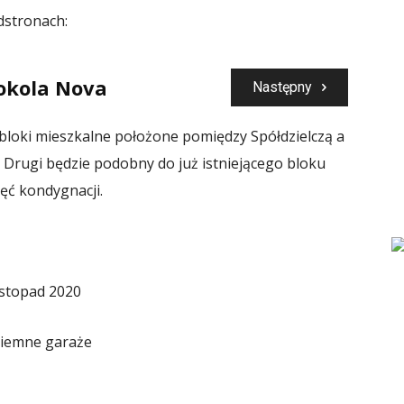
dstronach:
Sokola Nova
Następny
 bloki mieszkalne położone pomiędzy Spółdzielczą a
 Drugi będzie podobny do już istniejącego bloku
ięć kondygnacji.
istopad 2020
dziemne garaże