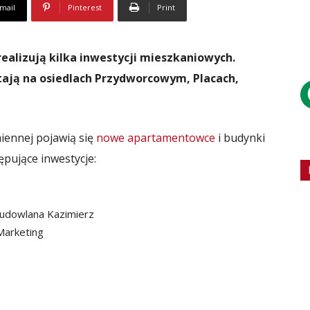
mail
Pinterest
Print
alizują kilka inwestycji mieszkaniowych.
tają na osiedlach Przydworcowym, Placach,
iennej pojawią się
nowe apartamentowce
i budynki
pujące inwestycje:
Budowlana Kazimierz
Marketing