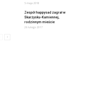
5 maja 2018
Zespół happysad zagrał w
Skarżysku-Kamiennej,
rodzinnym mieście
26 lutego 2017