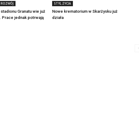
i ROZWÓJ
STYL ŻYCIA
stadionu Granatu wie już
Nowe krematorium w Skarżysku już
. Prace jednak potrwają
działa