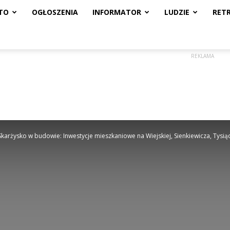
TO
OGŁOSZENIA
INFORMATOR
LUDZIE
RET
REKLAMA
Skarżysko w budowie: Inwestycje mieszkaniowe na Wiejskiej, Sienkiewicza, Tysiącl