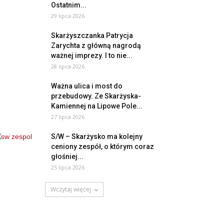
Ostatnim...
29 lipca 2026
Skarżyszczanka Patrycja
Zarychta z główną nagrodą
ważnej imprezy. I to nie...
28 lipca 2026
Ważna ulica i most do
przebudowy. Ze Skarżyska-
Kamiennej na Lipowe Pole...
27 lipca 2026
S/W – Skarżysko ma kolejny
ceniony zespół, o którym coraz
głośniej...
25 lipca 2026
Wczytaj więcej