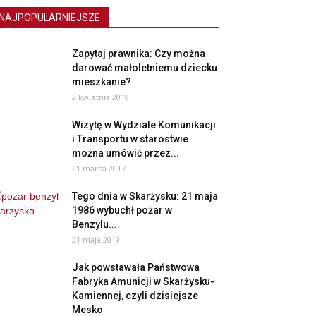
NAJPOPULARNIEJSZE
Zapytaj prawnika: Czy można
darować małoletniemu dziecku
mieszkanie?
2 kwietnia 2019
Wizytę w Wydziale Komunikacji
i Transportu w starostwie
można umówić przez...
21 marca 2017
Tego dnia w Skarżysku: 21 maja
1986 wybuchł pożar w
Benzylu....
21 maja 2019
Jak powstawała Państwowa
Fabryka Amunicji w Skarżysku-
Kamiennej, czyli dzisiejsze
Mesko