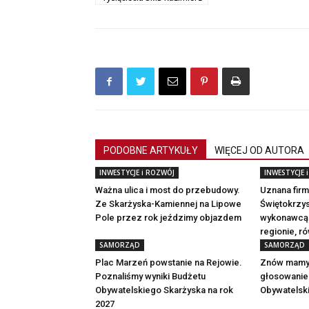
PODOBNE ARTYKUŁY
WIĘCEJ OD AUTORA
INWESTYCJE i ROZWÓJ
INWESTYCJE 
Ważna ulica i most do przebudowy.
Uznana fir
Ze Skarżyska-Kamiennej na Lipowe
Świętokrzys
Pole przez rok jeździmy objazdem
wykonawcą w
regionie, r
SAMORZĄD
SAMORZĄD
Plac Marzeń powstanie na Rejowie.
Znów mamy 
Poznaliśmy wyniki Budżetu
głosowanie
Obywatelskiego Skarżyska na rok
Obywatelsk
2027