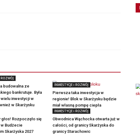
i ROZWÓJ
INWESTYCJE i ROZWÓJ
ma budowalna ze
kiego bankrutuje. Była
Pierwsza taka inwestycja w
ielu inwestycji w
regionie! Blok w Skarżysku będzie
ównież w Skarżysku
miał własną pompę ciepła
INWESTYCJE i ROZWÓJ
głos! Rozpoczęło się
Obwodnica Wąchocka otwarta już w
 w Budżecie
całości, od granicy Skarżyska do
im Skarżyska 2027
granicy Starachowic