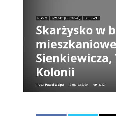
MIASTO
INWESTYCJE i ROZWÓJ
POLECANE
Skarżysko w b
mieszkaniowe 
Sienkiewicza, 
Kolonii
Przez
Paweł Wełpa
-
19 marca 2020
6942