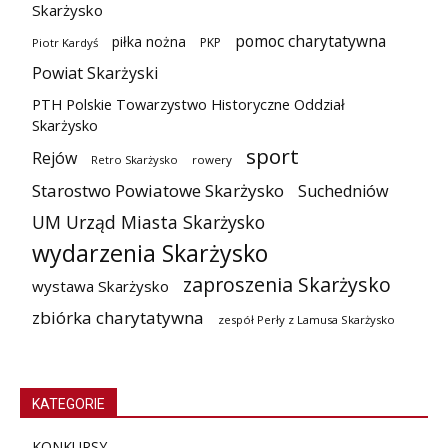
Skarżysko
pomoc charytatywna
piłka nożna
PKP
Piotr Kardyś
Powiat Skarżyski
PTH Polskie Towarzystwo Historyczne Oddział
Skarżysko
sport
Rejów
Retro Skarżysko
rowery
Starostwo Powiatowe Skarżysko
Suchedniów
UM Urząd Miasta Skarżysko
wydarzenia Skarżysko
zaproszenia Skarżysko
wystawa Skarżysko
zbiórka charytatywna
zespół Perły z Lamusa Skarżysko
KATEGORIE
KONKURSY