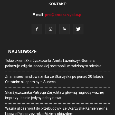
KONTAKT:
E-mail:
pro@proskarzysko.pl
NAJNOWSZE
Tokio okiem Skarżyszczanki. Aneta Luzeńczyk-Somers
pokazuje zdjęcia japońskiej metropolii w rodzinnym mieście
Znana sieć handlowa znika ze Skarżyska po ponad 20 latach.
Ostatnim sklepem było Supeco
Skarżyszczanka Patrycja Zarychta z główną nagrodą ważnej
imprezy. I to nie jedyny dobry news…
Ważna ulica i most do przebudowy. Ze Skarżyska-Kamiennej na
Lipowe Pole przez rok jeździmy objazdem