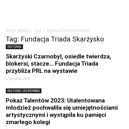
Strona główna
Tagi
Fundacja Triada Skarżysko
Tag: Fundacja Triada Skarżysko
HISTORIA
Skarżyski Czarnobyl, osiedle twierdza,
blokersi, stacze… Fundacja Triada
przybliża PRL na wystawie
27 grudnia 2024
KULTURA i ROZRYWKA
Pokaz Talentów 2023: Utalentowana
młodzież pochwaliła się umiejętnościami
artystycznymi i wystąpiła ku pamięci
zmarłego kolegi