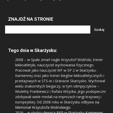
ZNAJDŹ NA STRONIE
Tego dnia w Skarżysku:
2008
– w Spale zmarł nagle Krzysztof Woliński, trener
lekkoatletyki, nauczyciel wychowania fizycznego.
Pracował jako nauczyciel WF w SP 2 w Skarżysku-
Kamiennej oraz jako trener biegów lekkoatletycznych i
przełajowych w STS-ie i Granacie Skarżysko. Wychował
wielu znakomitych biegaczy, w tym olimpijczyków –
Wiolettę Frankiewicz i Rafała Wójcika. Jego podopieczni
zdobywali wiele medali na imprezach rangi krajowej i
europejskiej. Od 2008 roku w Skarżysku odbywa się
Memoriał Krzysztofa Wolińskiego
.
2019
– w okolicy
dworca PKP w Skarżysku-Kamiennej