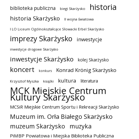
historia
biblioteka publiczna
biegi Skarżysko
historia Skarżysko
II wojna światowa
I LO Liceum Ogólnokształcące Słowacki Erbel Skarżysko
imprezy Skarżysko
inwestycje
inwestycje drogowe Skarżysko
inwestycje Skarżysko
kolej Skarżysko
koncert
Konrad Krönig Skarżysko
konkurs
kultura
literatura
Krzysztof Myszka
książki
MCK Miejskie Centrum
Kultury Skarżysko
MCSiR Miejskie Centrum Sportu i Rekreacji Skarżysko
Muzeum im. Orła Białego Skarżysko
muzeum Skarżysko
muzyka
PiMBP Powiatowa i Miejska Biblioteka Publiczna