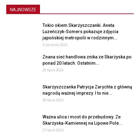
NAJNOWSZE
Tokio okiem Skarżyszczanki. Aneta
Luzeńczyk-Somers pokazuje zdjęcia
japońskiej metropolii w rodzinnym...
6 sierpnia 2026
Znana sieć handlowa znika ze Skarżyska po
ponad 20 latach. Ostatnim...
29 lipca 2026
Skarżyszczanka Patrycja Zarychta z główną
nagrodą ważnej imprezy. I to nie...
28 lipca 2026
Ważna ulica i most do przebudowy. Ze
Skarżyska-Kamiennej na Lipowe Pole...
27 lipca 2026