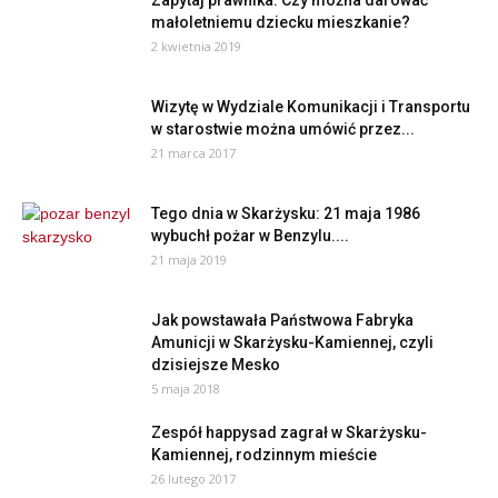
Zapytaj prawnika: Czy można darować
małoletniemu dziecku mieszkanie?
2 kwietnia 2019
Wizytę w Wydziale Komunikacji i Transportu
w starostwie można umówić przez...
21 marca 2017
Tego dnia w Skarżysku: 21 maja 1986
wybuchł pożar w Benzylu....
21 maja 2019
Jak powstawała Państwowa Fabryka
Amunicji w Skarżysku-Kamiennej, czyli
dzisiejsze Mesko
5 maja 2018
Zespół happysad zagrał w Skarżysku-
Kamiennej, rodzinnym mieście
26 lutego 2017