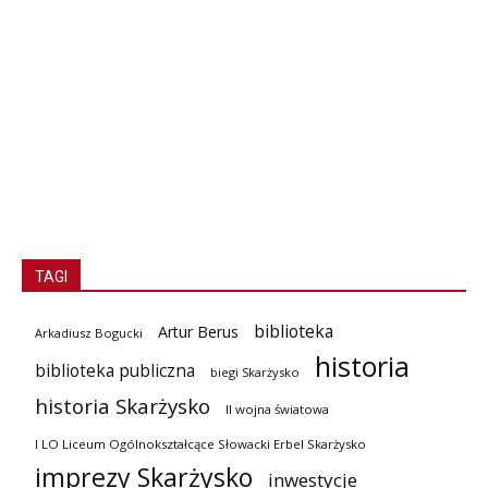
TAGI
biblioteka
Artur Berus
Arkadiusz Bogucki
historia
biblioteka publiczna
biegi Skarżysko
historia Skarżysko
II wojna światowa
I LO Liceum Ogólnokształcące Słowacki Erbel Skarżysko
imprezy Skarżysko
inwestycje