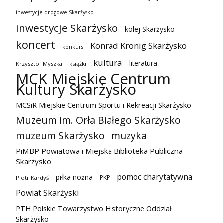
inwestycje drogowe Skarżysko
inwestycje Skarżysko
kolej Skarżysko
koncert
Konrad Krönig Skarżysko
konkurs
kultura
literatura
Krzysztof Myszka
książki
MCK Miejskie Centrum
Kultury Skarżysko
MCSiR Miejskie Centrum Sportu i Rekreacji Skarżysko
Muzeum im. Orła Białego Skarżysko
muzeum Skarżysko
muzyka
PiMBP Powiatowa i Miejska Biblioteka Publiczna
Skarżysko
pomoc charytatywna
piłka nożna
PKP
Piotr Kardyś
Powiat Skarżyski
PTH Polskie Towarzystwo Historyczne Oddział
Skarżysko