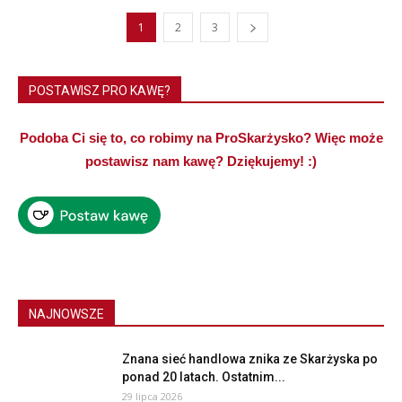
1
2
3
POSTAWISZ PRO KAWĘ?
Podoba Ci się to, co robimy na ProSkarżysko? Więc może
postawisz nam kawę? Dziękujemy! :)
NAJNOWSZE
Znana sieć handlowa znika ze Skarżyska po
ponad 20 latach. Ostatnim...
29 lipca 2026