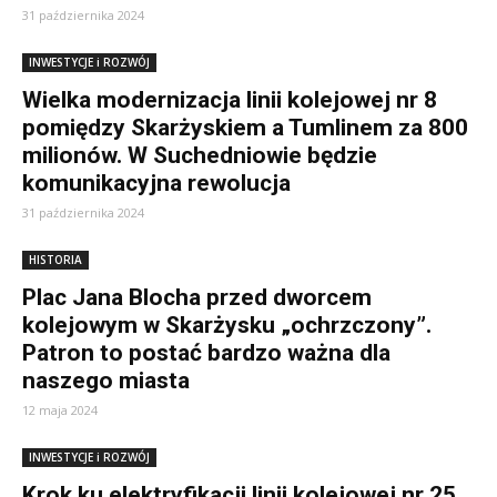
31 października 2024
INWESTYCJE i ROZWÓJ
Wielka modernizacja linii kolejowej nr 8
pomiędzy Skarżyskiem a Tumlinem za 800
milionów. W Suchedniowie będzie
komunikacyjna rewolucja
31 października 2024
HISTORIA
Plac Jana Blocha przed dworcem
kolejowym w Skarżysku „ochrzczony”.
Patron to postać bardzo ważna dla
naszego miasta
12 maja 2024
INWESTYCJE i ROZWÓJ
Krok ku elektryfikacji linii kolejowej nr 25