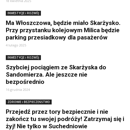
18 kwietnia 2025
INWESTYCJE i ROZWÓJ
Ma Włoszczowa, będzie miało Skarżysko.
Przy przystanku kolejowym Milica będzie
parking przesiadkowy dla pasażerów
4 lutego 2025
INWESTYCJE i ROZWÓJ
Szybciej pociągiem ze Skarżyska do
Sandomierza. Ale jeszcze nie
bezpośrednio
16 grudnia 2024
ZDROWIE i BEZPIECZEŃSTWO
Przejedź przez tory bezpiecznie i nie
zakończ tu swojej podróży! Zatrzymaj się i
żyj! Nie tylko w Suchedniowie