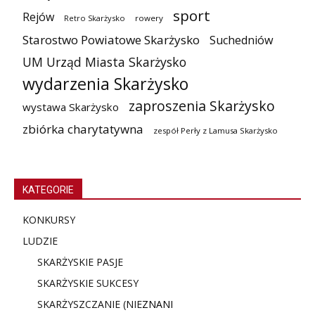
sport
Rejów
Retro Skarżysko
rowery
Starostwo Powiatowe Skarżysko
Suchedniów
UM Urząd Miasta Skarżysko
wydarzenia Skarżysko
zaproszenia Skarżysko
wystawa Skarżysko
zbiórka charytatywna
zespół Perły z Lamusa Skarżysko
KATEGORIE
KONKURSY
LUDZIE
SKARŻYSKIE PASJE
SKARŻYSKIE SUKCESY
SKARŻYSZCZANIE (NIE
ZNANI