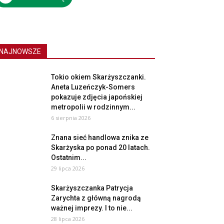
NAJNOWSZE
Tokio okiem Skarżyszczanki.
Aneta Luzeńczyk-Somers
pokazuje zdjęcia japońskiej
metropolii w rodzinnym...
6 sierpnia 2026
Znana sieć handlowa znika ze
Skarżyska po ponad 20 latach.
Ostatnim...
29 lipca 2026
Skarżyszczanka Patrycja
Zarychta z główną nagrodą
ważnej imprezy. I to nie...
28 lipca 2026