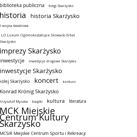
biblioteka publiczna
biegi Skarżysko
historia
historia Skarżysko
II wojna światowa
I LO Liceum Ogólnokształcące Słowacki Erbel
Skarżysko
imprezy Skarżysko
inwestycje
inwestycje drogowe Skarżysko
inwestycje Skarżysko
koncert
kolej Skarżysko
konkurs
Konrad Krönig Skarżysko
kultura
literatura
Krzysztof Myszka
książki
MCK Miejskie
Centrum Kultury
Skarżysko
MCSiR Miejskie Centrum Sportu i Rekreacji