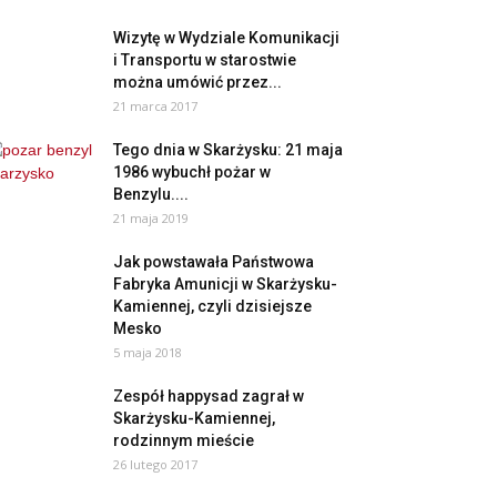
Wizytę w Wydziale Komunikacji
i Transportu w starostwie
można umówić przez...
21 marca 2017
Tego dnia w Skarżysku: 21 maja
1986 wybuchł pożar w
Benzylu....
21 maja 2019
Jak powstawała Państwowa
Fabryka Amunicji w Skarżysku-
Kamiennej, czyli dzisiejsze
Mesko
5 maja 2018
Zespół happysad zagrał w
Skarżysku-Kamiennej,
rodzinnym mieście
26 lutego 2017