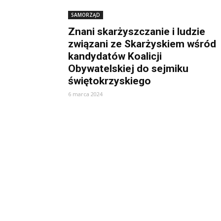
SAMORZĄD
Znani skarżyszczanie i ludzie
związani ze Skarżyskiem wśród
kandydatów Koalicji
Obywatelskiej do sejmiku
świętokrzyskiego
6 marca 2024