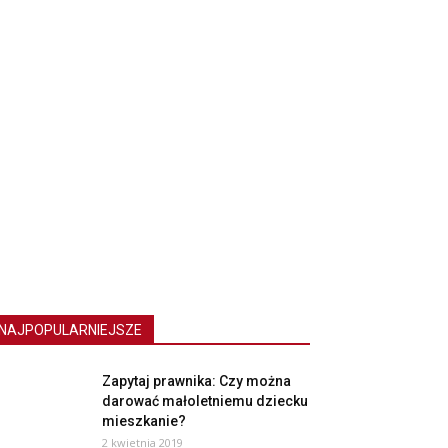
NAJPOPULARNIEJSZE
Zapytaj prawnika: Czy można
darować małoletniemu dziecku
mieszkanie?
2 kwietnia 2019