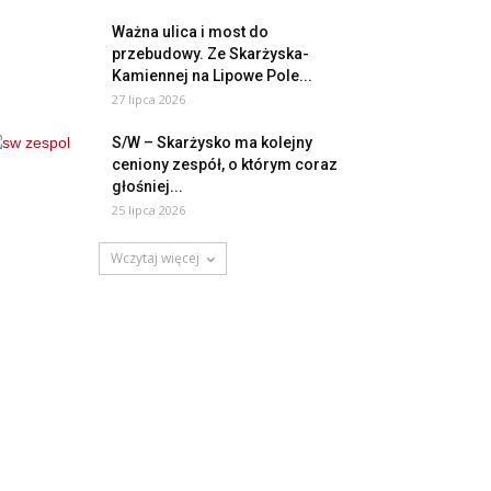
Ważna ulica i most do
przebudowy. Ze Skarżyska-
Kamiennej na Lipowe Pole...
27 lipca 2026
S/W – Skarżysko ma kolejny
ceniony zespół, o którym coraz
głośniej...
25 lipca 2026
Wczytaj więcej