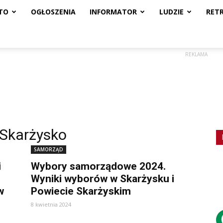
TO
OGŁOSZENIA
INFORMATOR
LUDZIE
RET
REKLAMA
 Skarżysko
SAMORZĄD
i
Wybory samorządowe 2024.
Wyniki wyborów w Skarżysku i
w
Powiecie Skarżyskim
8 kwietnia 2024