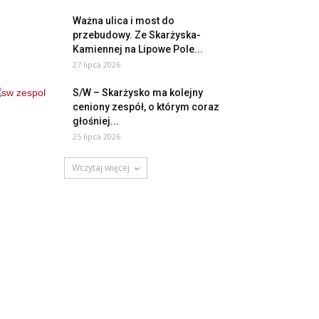
Ważna ulica i most do
przebudowy. Ze Skarżyska-
Kamiennej na Lipowe Pole...
27 lipca 2026
S/W – Skarżysko ma kolejny
ceniony zespół, o którym coraz
głośniej...
25 lipca 2026
Wczytaj więcej