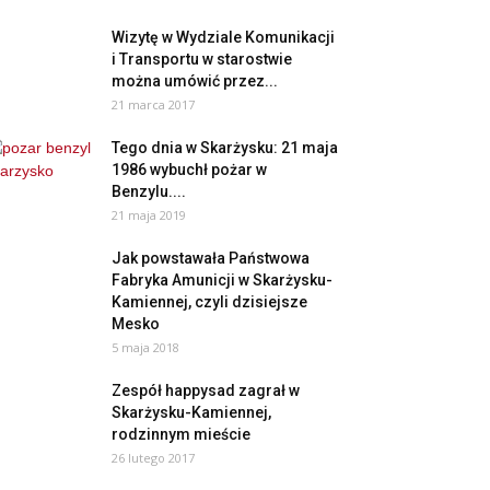
Wizytę w Wydziale Komunikacji
i Transportu w starostwie
można umówić przez...
21 marca 2017
Tego dnia w Skarżysku: 21 maja
1986 wybuchł pożar w
Benzylu....
21 maja 2019
Jak powstawała Państwowa
Fabryka Amunicji w Skarżysku-
Kamiennej, czyli dzisiejsze
Mesko
5 maja 2018
Zespół happysad zagrał w
Skarżysku-Kamiennej,
rodzinnym mieście
26 lutego 2017