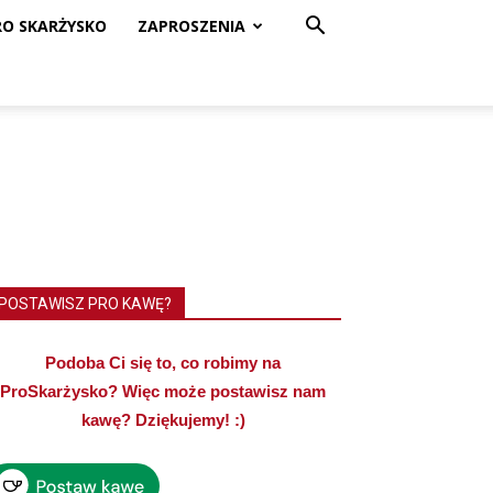
RO SKARŻYSKO
ZAPROSZENIA
POSTAWISZ PRO KAWĘ?
Podoba Ci się to, co robimy na
ProSkarżysko? Więc może postawisz nam
kawę? Dziękujemy! :)