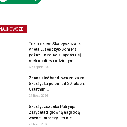
NAJNOWSZE
Tokio okiem Skarżyszczanki.
Aneta Luzeńczyk-Somers
pokazuje zdjęcia japońskiej
metropolii w rodzinnym...
6 sierpnia 2026
Znana sieć handlowa znika ze
Skarżyska po ponad 20 latach.
Ostatnim...
29 lipca 2026
Skarżyszczanka Patrycja
Zarychta z główną nagrodą
ważnej imprezy. I to nie...
28 lipca 2026