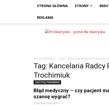
STRONA GŁÓWNA
STRONY
MIAS
REKLAMA
ProSkarżysko
Strona główna
Tagi
Kancelaria Radcy Prawnego 
Tag: Kancelaria Radc
Trochimiuk
ZAPYTAJ PRAWNIKA
Błąd medyczny – czy pacjent m
szansę wygrać?
9 października 2019