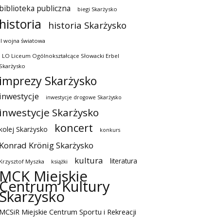
biblioteka publiczna
biegi Skarżysko
historia
historia Skarżysko
II wojna światowa
I LO Liceum Ogólnokształcące Słowacki Erbel
Skarżysko
imprezy Skarżysko
inwestycje
inwestycje drogowe Skarżysko
inwestycje Skarżysko
koncert
kolej Skarżysko
konkurs
Konrad Krönig Skarżysko
kultura
literatura
Krzysztof Myszka
książki
MCK Miejskie
Centrum Kultury
Skarżysko
MCSiR Miejskie Centrum Sportu i Rekreacji