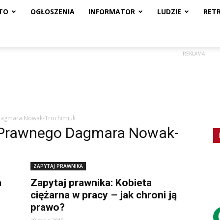
TO
OGŁOSZENIA
INFORMATOR
LUDZIE
RET
REKLAMA
Dagmara Nowak-Trochimiuk
y Prawnego Dagmara Nowak-
ZAPYTAJ PRAWNIKA
a
Zapytaj prawnika: Kobieta
ciężarna w pracy – jak chroni ją
prawo?