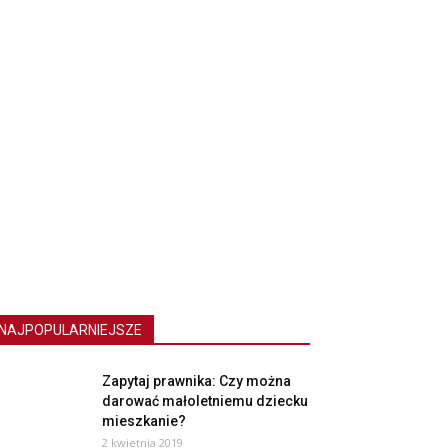
NAJPOPULARNIEJSZE
Zapytaj prawnika: Czy można
darować małoletniemu dziecku
mieszkanie?
2 kwietnia 2019